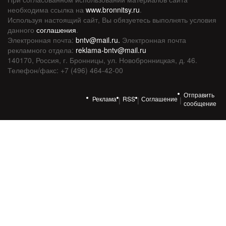
необходима ссылка на
www.bronnitsy.ru
.
Используя настоящий сайт, Вы обязуетесь выполнять условия
данного
соглашения
.
Электронная почта:
bntv@mail.ru.
Электронная почта
рекламного отдела:
reklama-bntv@mail.ru
140170, Россия, г. Бронницы, ул. Новобронницкая, д. 46.
Телефон/факс: +7 (496) 464-42-00
Отправить
Реклама
RSS
Соглашение
|
|
|
сообщение