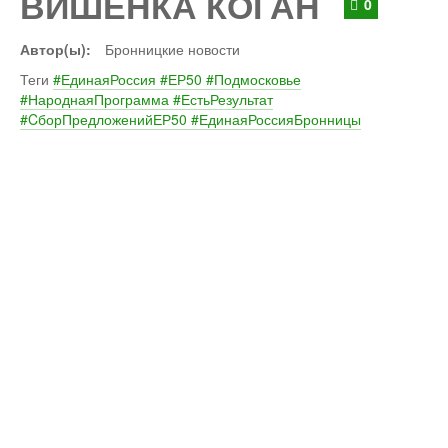
ВИШЕНКА КОГАН
0
Автор(ы):
Бронницкие новости
Теги
#ЕдинаяРоссия #ЕР50 #Подмосковье
#НароднаяПрограмма #ЕстьРезультат
#CборПредложенийЕР50 #ЕдинаяРоссияБронницы