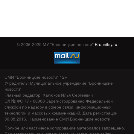
© 2006-2025 МУ "Бронницкие новости"
Bronnitsy.ru
СМИ "Бронницкие новости" 12+
Учредитель: Муниципальное учреждение "Бронницкие
новости"
Главный редактор: Халюков Илья Сергеевич
ЭЛ № ФС 77 - 66988 Зарегистрированно Федеральной
службой по надзору в сфере связи, информационных
технологий и массовых коммуникаций. Дата регистрации
30.08.2016. Наименование СМИ Бронницкие новости
Полное или частичное копирование материалов запрещено.
При согласованном использовании материалов сайта