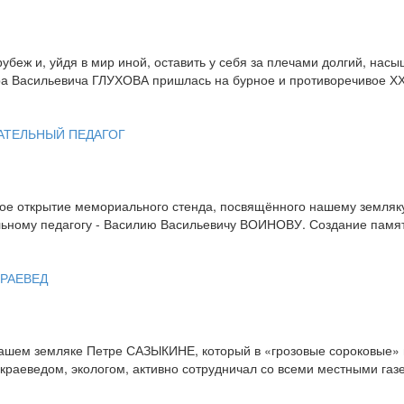
 рубеж и, уйдя в мир иной, оставить у себя за плечами долгий, 
ра Васильевича ГЛУХОВА пришлась на бурное и противоречивое ХХ
АТЕЛЬНЫЙ ПЕДАГОГ
ное открытие мемориального стенда, посвящённого нашему земляку
льному педагогу - Василию Васильевичу ВОИНОВУ. Создание памят
КРАЕВЕД
 нашем земляке Петре САЗЫКИНЕ, который в «грозовые сороковые» 
 краеведом, экологом, активно сотрудничал со всеми местными га