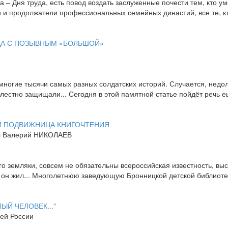
– Дня труда, есть повод воздать заслуженные почести тем, кто ум
и и продолжатели профессиональных семейных династий, все те, к
ДА С ПОЗЫВНЫМ «БОЛЬШОЙ»
многие тысячи самых разных солдатских историй. Случается, недолг
блестно защищали... Сегодня в этой памятной статье пойдёт речь 
 И ПОДВИЖНИЦА КНИГОЧТЕНИЯ
ил Валерий НИКОЛАЕВ
го земляки, совсем не обязательны всероссийская известность, вы
е он жил... Многолетнюю заведующую Бронницкой детской библиот
ЫЙ ЧЕЛОВЕК..."
ей России