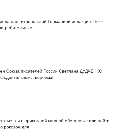
народа над гитлеровской Германией редакция «БН»
 истребительным
 член Союза писателей России Светлана ДУДЧЕНКО
йся,деятельный, творчески
статься ли в привычной мирной обстановке или пойти
но роковое для