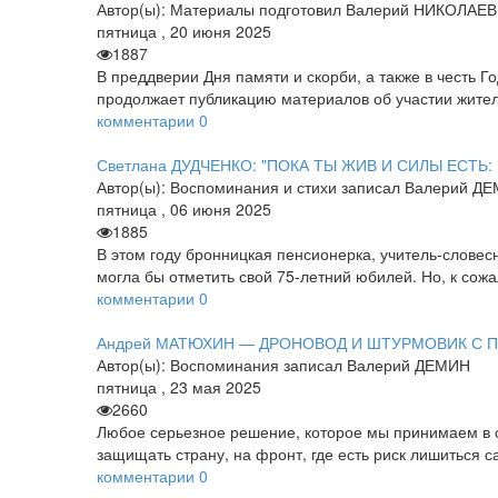
Автор(ы):
Материалы подготовил Валерий НИКОЛАЕВ
пятница
,
20
июня
2025
1887
В преддверии Дня памяти и скорби, а также в честь 
продолжает публикацию материалов об участии жите
комментарии
0
Светлана ДУДЧЕНКО: "ПОКА ТЫ ЖИВ И СИЛЫ ЕСТЬ: 
Автор(ы):
Воспоминания и стихи записал Валерий Д
пятница
,
06
июня
2025
1885
В этом году бронницкая пенсионерка, учитель-слове
могла бы отметить свой 75-летний юбилей. Но, к сож
комментарии
0
Андрей МАТЮХИН — ДРОНОВОД И ШТУРМОВИК С 
Автор(ы):
Воспоминания записал Валерий ДЕМИН
пятница
,
23
мая
2025
2660
Любое серьезное решение, которое мы принимаем в св
защищать страну, на фронт, где есть риск лишиться 
комментарии
0