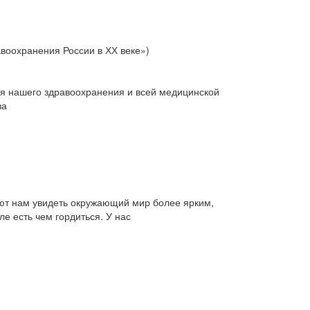
воохранения России в ХХ веке»)
я нашего здраво­охранения и всей медицинской
за
ают нам увидеть окружающий мир более ярким,
 есть чем гордиться. У нас