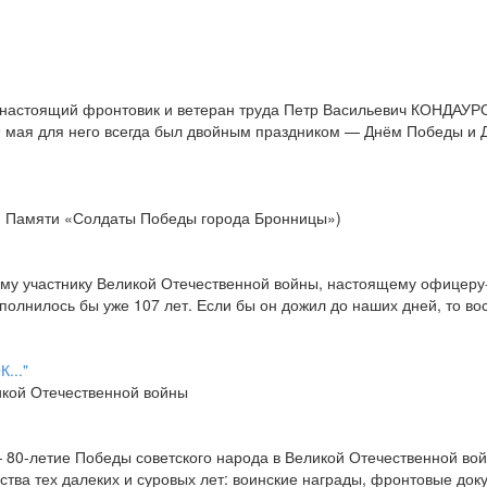
 настоящий фронтовик и ветеран труда Петр Васильевич КОНДАУРО
 мая для него всегда был двойным праздником — Днём Победы и 
 Памяти «Солдаты Победы города Бронницы»)
му участнику Великой Отечественной войны, настоящему офицеру-
олнилось бы уже 107 лет. Если бы он дожил до наших дней, то в
.."
кой Отечественной войны
80-летие Победы советского народа в Великой Отечественной вой
ства тех далеких и суровых лет: воинские награды, фронтовые док