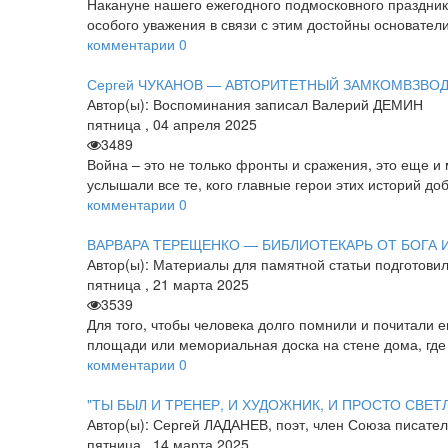
Накануне нашего ежегодного подмосковного праздника 
особого уважения в связи с этим достойны основател
комментарии
0
Сергей ЧУКАНОВ — АВТОРИТЕТНЫЙ ЗАМКОМВЗВО
Автор(ы):
Воспоминания записал Валерий ДЕМИН
пятница
,
04
апреля
2025
3489
Война – это не только фронты и сражения, это еще и 
услышали все те, кого главные герои этих историй до
комментарии
0
ВАРВАРА ТЕРЕЩЕНКО — БИБЛИОТЕКАРЬ ОТ БОГА
Автор(ы):
Материалы для памятной статьи подготов
пятница
,
21
марта
2025
3539
Для того, чтобы человека долго помнили и почитали е
площади или мемориальная доска на стене дома, гд
комментарии
0
"ТЫ БЫЛ И ТРЕНЕР, И ХУДОЖНИК, И ПРОСТО СВЕТЛ
Автор(ы):
Сергей ЛАДАНЕВ, поэт, член Союза писател
пятница
,
14
марта
2025