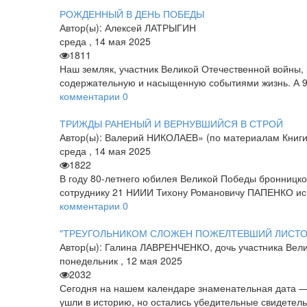
РОЖДЕННЫЙ В ДЕНЬ ПОБЕДЫ
Автор(ы):
Алексей ЛАТРЫГИН
среда
,
14
мая
2025
1811
Наш земляк, участник Великой Отечественной войны,
содержательную и насыщенную событиями жизнь. А 9
комментарии
0
ТРИЖДЫ РАНЕНЫЙ И ВЕРНУВШИЙСЯ В СТРОЙ
Автор(ы):
Валерий НИКОЛАЕВ» (по материалам Книги
среда
,
14
мая
2025
1822
В году 80-летнего юбилея Великой Победы бронницко
сотруднику 21 НИИИ Тихону Романовичу ПАПЕНКО исп
комментарии
0
"ТРЕУГОЛЬНИКОМ СЛОЖЕН ПОЖЕЛТЕВШИЙ ЛИСТОК.
Автор(ы):
Галина ЛАВРЕНЧЕНКО, дочь участника Вели
понедельник
,
12
мая
2025
2032
Сегодня на нашем календаре знаменательная дата — 
ушли в историю, но остались убедительные свидетель