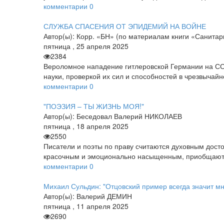
комментарии
0
СЛУЖБА СПАСЕНИЯ ОТ ЭПИДЕМИЙ НА ВОЙНЕ
Автор(ы):
Корр. «БН» (по материалам книги «Санитар
пятница
,
25
апреля
2025
2384
Вероломное нападение гитлеровской Германии на ССС
науки, проверкой их сил и способностей в чрез­вычай
комментарии
0
"ПОЭЗИЯ – ТЫ ЖИЗНЬ МОЯ!"
Автор(ы):
Беседовал Валерий НИКОЛАЕВ
пятница
,
18
апреля
2025
2550
Писатели и поэты по праву считаются духовным дост
красочным и эмоционально насыщенным, приобщают к 
комментарии
0
Михаил Сульдин: "Отцовский пример всегда значит м
Автор(ы):
Валерий ДЕМИН
пятница
,
11
апреля
2025
2690