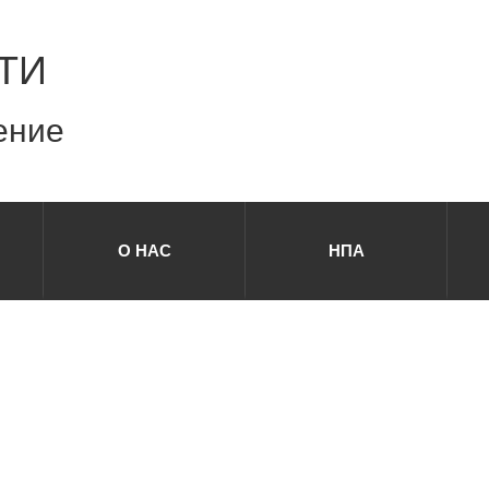
ТИ
ение
О НАС
НПА