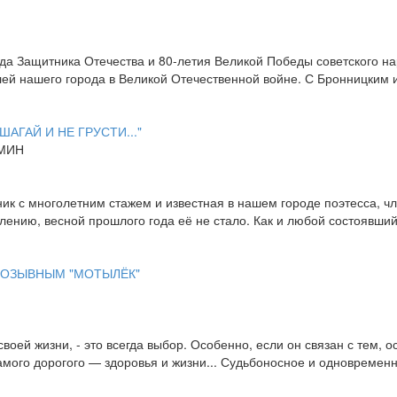
Года Защитника Отечества и 80-летия Великой Победы советского 
лей нашего города в Великой Отечественной войне. С Бронницким
ШАГАЙ И НЕ ГРУСТИ..."
ЕМИН
сник с многолетним стажем и известная в нашем городе поэтесса,
алению, весной прошлого года её не стало. Как и любой состоявши
ПОЗЫВНЫМ "МОТЫЛЁК"
оей жизни, - это всегда выбор. Особенно, если он связан с тем, о
самого дорогого — здоровья и жизни... Судьбоносное и одновремен