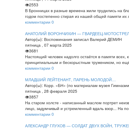
2553
В Бронницах в разные времена жили трудились на бл
годом постепенно стирая из нашей общей памяти их л
комментарии
0
АНАТОЛИЙ ВОРОНЧИХИН — ГВАРДЕЕЦ-МОТОСТРЕЛ
Автор(ы):
Воспоминания записал Валерий ДЕМИН
пятница
,
07
марта
2025
3681
Настоящий человек надолго остаётся в памяти всех, 
принципиальным и бескорыстным тружеником, но ещё 
комментарии
0
МЛАДШИЙ ЛЕЙТЕНАНТ, ПАРЕНЬ МОЛОДОЙ…
Автор(ы):
Корр. «БН» (по материалам музея Гимназии
пятница
,
28
февраля
2025
3857
На старом холсте - написанный маслом портрет неиз
лицо, задумчивый и устремленный вдаль взор... На п
комментарии
0
АЛЕКСАНДР ГЛУХОВ — СОЛДАТ ДВУХ ВОЙН, ТРУЖ