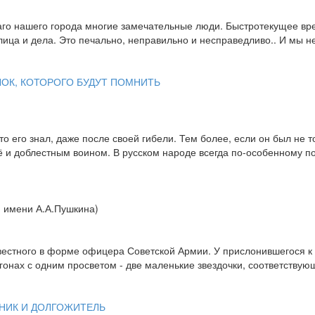
аго нашего города многие замечательные люди. Быстротекущее вре
ица и дела. Это печально, неправильно и несправедливо.. И мы не
ОК, КОТОРОГО БУДУТ ПОМНИТЬ
кто его знал, даже после своей гибели. Тем более, если он был не
и доблестным воином. В русском народе всегда по-особенному поч
 имени А.А.Пушкина)
вестного в форме офицера Советской Армии. У прислонившегося к 
огонах с одним просветом - две маленькие звездочки, соответству
ЕНИК И ДОЛГОЖИТЕЛЬ