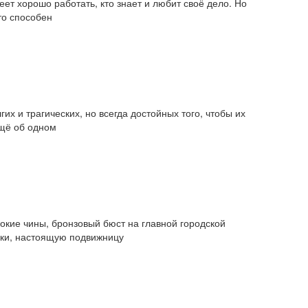
еет хорошо работать, кто знает и любит своё дело. Но
то способен
их и трагических, но всегда достойных того, чтобы их
ещё об одном
сокие чины, бронзовый бюст на главной городской
еки, настоящую подвижницу