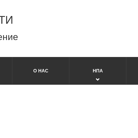
ТИ
ение
О НАС
НПА