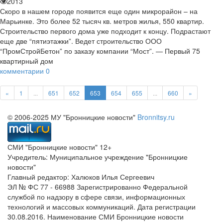
2013
Скоро в нашем городе появится еще один микрорайон – на
Марьинке. Это более 52 тысяч кв. метров жилья, 550 квартир.
Строительство первого дома уже подходит к концу. Подрастают
еще две “пятиэтажки”. Ведет строительство ООО
“ПромСтройБетон” по заказу компании “Мост”. — Первый 75
квартирный дом
комментарии
0
«
1
...
651
652
653
654
655
...
660
»
© 2006-2025 МУ "Бронницкие новости"
Bronnitsy.ru
СМИ "Бронницкие новости" 12+
Учредитель: Муниципальное учреждение "Бронницкие
новости"
Главный редактор: Халюков Илья Сергеевич
ЭЛ № ФС 77 - 66988 Зарегистрированно Федеральной
службой по надзору в сфере связи, информационных
технологий и массовых коммуникаций. Дата регистрации
30.08.2016. Наименование СМИ Бронницкие новости