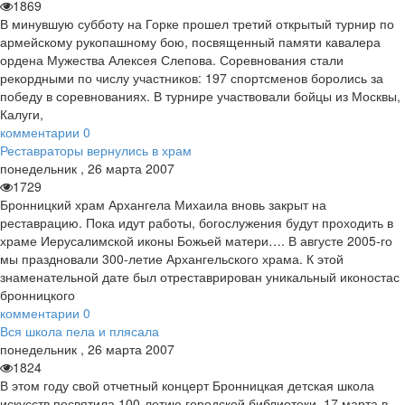
1869
В минувшую субботу на Горке прошел третий открытый турнир по
армейскому рукопашному бою, посвященный памяти кавалера
ордена Мужества Алексея Слепова. Соревнования стали
рекордными по числу участников: 197 спортсменов боролись за
победу в соревнованиях. В турнире участвовали бойцы из Москвы,
Калуги,
комментарии
0
Реставраторы вернулись в храм
понедельник
,
26
марта
2007
1729
Бронницкий храм Архангела Михаила вновь закрыт на
реставрацию. Пока идут работы, богослужения будут проходить в
храме Иерусалимской иконы Божьей матери…. В августе 2005-го
мы праздновали 300-летие Архангельского храма. К этой
знаменательной дате был отреставрирован уникальный иконостас
бронницкого
комментарии
0
Вся школа пела и плясала
понедельник
,
26
марта
2007
1824
В этом году свой отчетный концерт Бронницкая детская школа
искусств посвятила 100-летию городской библиотеки. 17 марта в