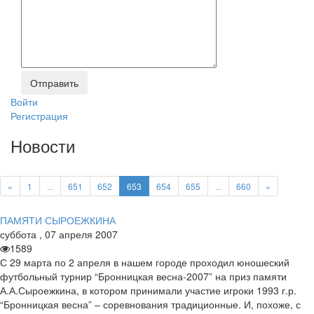
Войти
Регистрация
Новости
«
1
...
651
652
653
654
655
...
660
»
ПАМЯТИ СЫРОЕЖКИНА
суббота
,
07
апреля
2007
1589
С 29 марта по 2 апреля в нашем городе проходил юношеский
футбольный турнир “Бронницкая весна-2007” на приз памяти
А.А.Сыроежкина, в котором принимали участие игроки 1993 г.р.
“Бронницкая весна” – соревнования традиционные. И, похоже, с