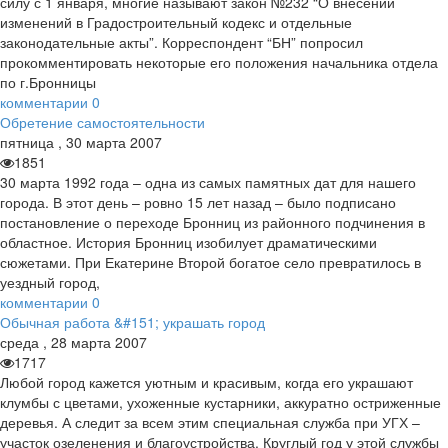
силу с 1 января, многие называют закон №232 “О внесении
изменений в Градостроительный кодекс и отдельные
законодательные акты”. Корреспондент “БН” попросил
прокомментировать некоторые его положения начальника отдела
по г.Бронницы
комментарии
0
Обретение самостоятельности
пятница
,
30
марта
2007
1851
30 марта 1992 года – одна из самых памятных дат для нашего
города. В этот день – ровно 15 лет назад – было подписано
постановление о переходе Бронниц из районного подчинения в
областное. История Бронниц изобилует драматическими
сюжетами. При Екатерине Второй богатое село превратилось в
уездный город,
комментарии
0
Обычная работа &#151; украшать город
среда
,
28
марта
2007
1717
Любой город кажется уютным и красивым, когда его украшают
клумбы с цветами, ухоженные кустарники, аккуратно остриженные
деревья. А следит за всем этим специальная служба при УГХ –
участок озеленения и благоустройства. Круглый год у этой службы