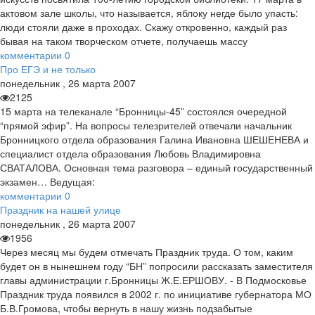
актовом зале школы, что называется, яблоку негде было упасть:
люди стояли даже в проходах. Скажу откровенно, каждый раз
бывая на таком творческом отчете, получаешь массу
комментарии
0
Про ЕГЭ и не только
понедельник
,
26
марта
2007
2125
15 марта на телеканале “Бронницы-45” состоялся очередной
“прямой эфир”. На вопросы телезрителей отвечали начальник
Бронницкого отдела образования Галина Ивановна ШЕШЕНЕВА и
специалист отдела образования Любовь Владимировна
СВАТАЛОВА. Основная тема разговора – единый государственный
экзамен… Ведущая:
комментарии
0
Праздник на нашей улице
понедельник
,
26
марта
2007
1956
Через месяц мы будем отмечать Праздник труда. О том, каким
будет он в нынешнем году “БН” попросили рассказать заместителя
главы администрации г.Бронницы Ж.Е.ЕРШОВУ. - В Подмосковье
Праздник труда появился в 2002 г. по инициативе губернатора МО
Б.В.Громова, чтобы вернуть в нашу жизнь подзабытые