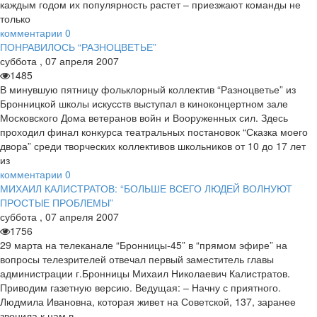
каждым годом их популярность растет – приезжают команды не
только
комментарии
0
ПОНРАВИЛОСЬ “РАЗНОЦВЕТЬЕ”
суббота
,
07
апреля
2007
1485
В минувшую пятницу фольклорный коллектив “Разноцветье” из
Бронницкой школы искусств выступал в киноконцертном зале
Московского Дома ветеранов войн и Вооруженных сил. Здесь
проходил финал конкурса театральных постановок “Сказка моего
двора” среди творческих коллективов школьников от 10 до 17 лет
из
комментарии
0
МИХАИЛ КАЛИСТРАТОВ: “БОЛЬШЕ ВСЕГО ЛЮДЕЙ ВОЛНУЮТ
ПРОСТЫЕ ПРОБЛЕМЫ”
суббота
,
07
апреля
2007
1756
29 марта на телеканале “Бронницы-45” в “прямом эфире” на
вопросы телезрителей отвечал первый заместитель главы
администрации г.Бронницы Михаил Николаевич Калистратов.
Приводим газетную версию. Ведущая: – Начну с приятного.
Людмила Ивановна, которая живет на Советской, 137, заранее
звонила к нам в