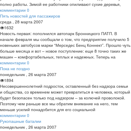
полно работы. Зимой ее работники опиливают сухие деревья,
комментарии
0
Пять новостей для пассажиров
среда
,
28
марта
2007
1632
Новость первая: пополнился автопарк Бронницкого ПАТП. В
начале февраля мы сообщали о том, что предприятие получило 5
новеньких автобусов марки “Мерседес Бенц Коннект”. Прошло чуть
больше месяца и вот – новое поступление: еще 8 точно таких же
машин – комфортабельных, теплых и надежных. Теперь на
комментарии
0
Пока не поздно
понедельник
,
26
марта
2007
1894
Несовершеннолетний подросток, оставленный без надзора семьи
и общества, со временем может превратиться в человека, который
будет безопасен только под надзором – за колючей проволокой.
Поэтому чем раньше все мы обратим внимание на него, тем
меньше усилий понадобится для его социальной
комментарии
0
Рукопашные баталии
понедельник
,
26
марта
2007