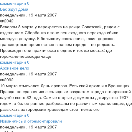
комментарии
0
Вас ждут дома
понедельник
,
19
марта
2007
2042
Вечером 8 марта у перекрестка на улице Советской, рядом с
отделением Сбербанка в зоне пешеходного перехода сбили
молодую девушку. К большому сожалению, такие дорожно-
транспортные проишествия в нашем городе – не редкость.
Происходят они практически в одних и тех же местах: где
горожане-пешеходы чаще
комментарии
0
Архивное дело
понедельник
,
19
марта
2007
2092
10 марта отмечался День архивов. Есть свой архив и в Бронницах.
Правда, по сравнению с солидным возрастом города его архивной
службе всего 82 года. Самые старые документы датируются 1907
годом, а более ранние разбросаны по различным хранилищам, где
разыскать их городским краеведам стоит немалого
комментарии
0
Извинились и отремонтировали
понедельник
,
19
марта
2007