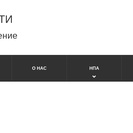
ТИ
ение
О НАС
НПА