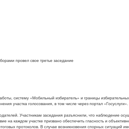
борами провел свое третье заседание
аботы, систему «Мобильный избиратель» и границы избирательных
ения участка голосования, в том числе через портал «Госуслуги».
людателей. Участникам заседания разъяснили, что наблюдение осу
вие на каждом участке призвано обеспечить гласность и объектив
я итоговых протоколов. В случае возникновения спорных ситуаций