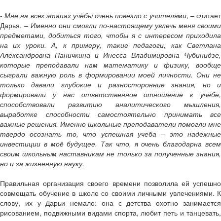
-
Мне на всех этапах учёбы очень повезло с учителями
, – считае
Дарья.
– Именно они смогли по-настоящему увлечь меня своими
предметами, добиться того, чтобы я с интересом приходила
на их уроки. А, к примеру, такие педагоги, как Светлана
Александровна Паничкина и Инесса Владимировна Чубинидзе,
которые преподавали нам математику и физику, вообще
сыграли важную роль в формировании моей личности. Они не
только давали глубокие и разносторонние знания, но и
формировали у нас ответственное отношение к учёбе,
способствовали развитию аналитического мышления,
выработке способности самостоятельно принимать все
важные решения. Именно школьные преподаватели помогли мне
твердо осознать то, что успешная учеба – это надежные
инвестиции в моё будущее. Так что, я очень благодарна всем
своим школьным наставникам не только за полученные знания,
но и за жизненную науку.
Правильная организация своего времени позволила ей успешно
совмещать обучение в школе со своими личными увлечениями. К
слову, их у Дарьи немало: она с детства охотно занимается
рисованием, подвижными видами спорта, любит петь и танцевать,