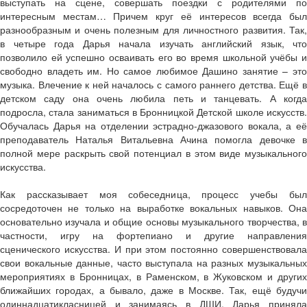
выступать на сцене, совершать поездки с родителями по
интересным местам… Причем круг её интересов всегда был
разнообразным и очень полезным для личностного развития. Так,
в четыре года Дарья начала изучать английский язык, что
позволило ей успешно осваивать его во время школьной учёбы и
свободно владеть им. Но самое любимое Дашино занятие – это
музыка. Влечение к ней началось с самого раннего детства. Ещё в
детском саду она очень любила петь и танцевать. А когда
подросла, стала заниматься в Бронницкой Детской школе искусств.
Обучалась Дарья на отделении эстрадно-джазового вокала, а её
преподаватель Наталья Витальевна Ачина помогла девочке в
полной мере раскрыть свой потенциал в этом виде музыкального
искусства.
Как рассказывает моя собеседница, процесс учебы был
сосредоточен не только на выработке вокальных навыков. Она
основательно изучала и общие основы музыкального творчества, в
частности, игру на фортепиано и другие направления
сценического искусства. И при этом постоянно совершенствовала
свои вокальные данные, часто выступала на разных музыкальных
мероприятиях в Бронницах, в Раменском, в Жуковском и других
ближайших городах, а бывало, даже в Москве. Так, ещё будучи
одиннадцатикласницей и занимаясь в ДШИ, Дарья приняла