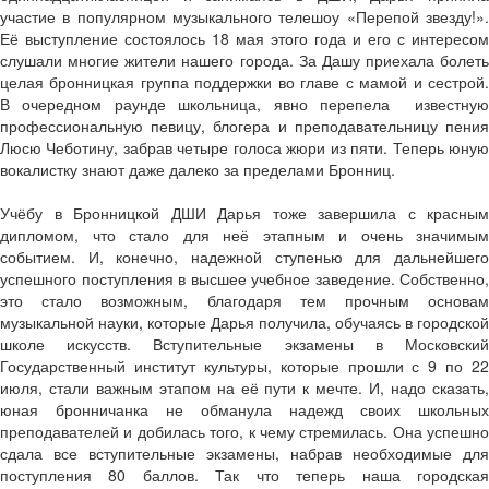
участие в популярном музыкального телешоу «Перепой звезду!».
Её выступление состоялось 18 мая этого года и его с интересом
слушали многие жители нашего города. За Дашу приехала болеть
целая бронницкая группа поддержки во главе с мамой и сестрой.
В очередном раунде школьница, явно перепела известную
профессиональную певицу, блогера и преподавательницу пения
Люсю Чеботину, забрав четыре голоса жюри из пяти. Теперь юную
вокалистку знают даже далеко за пределами Бронниц.
Учёбу в Бронницкой ДШИ Дарья тоже завершила с красным
дипломом, что стало для неё этапным и очень значимым
событием. И, конечно, надежной ступенью для дальнейшего
успешного поступления в высшее учебное заведение. Собственно,
это стало возможным, благодаря тем прочным основам
музыкальной науки, которые Дарья получила, обучаясь в городской
школе искусств. Вступительные экзамены в Московский
Государственный институт культуры, которые прошли с 9 по 22
июля, стали важным этапом на её пути к мечте. И, надо сказать,
юная бронничанка не обманула надежд своих школьных
преподавателей и добилась того, к чему стремилась. Она успешно
сдала все вступительные экзамены, набрав необходимые для
поступления 80 баллов. Так что теперь наша городская