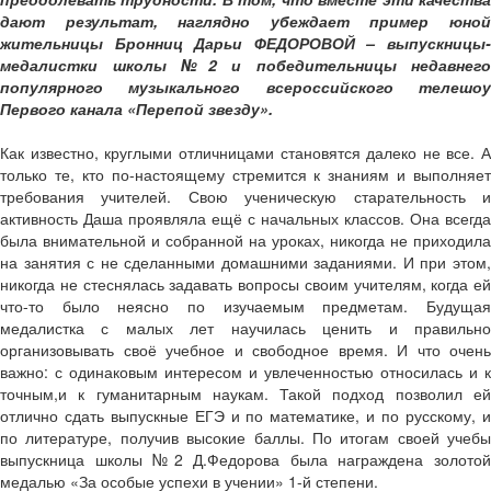
дают результат, наглядно убеждает пример юной
жительницы Бронниц Дарьи ФЕДОРОВОЙ – выпускницы-
медалистки школы №2 и победительницы недавнего
популярного музыкального всероссийского телешоу
Первого канала «Перепой звезду».
Как известно, круглыми отличницами становятся далеко не все. А
только те, кто по-настоящему стремится к знаниям и выполняет
требования учителей. Свою ученическую старательность и
активность Даша проявляла ещё с начальных классов. Она всегда
была внимательной и собранной на уроках, никогда не приходила
на занятия с не сделанными домашними заданиями. И при этом,
никогда не стеснялась задавать вопросы своим учителям, когда ей
что-то было неясно по изучаемым предметам. Будущая
медалистка с малых лет научилась ценить и правильно
организовывать своё учебное и свободное время. И что очень
важно: с одинаковым интересом и увлеченностью относилась и к
точным,и к гуманитарным наукам. Такой подход позволил ей
отлично сдать выпускные ЕГЭ и по математике, и по русскому, и
по литературе, получив высокие баллы. По итогам своей учебы
выпускница школы №2 Д.Федорова была награждена золотой
медалью «За особые успехи в учении» 1-й степени.