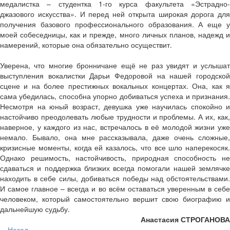
медалистка – студентка 1-го курса факультета «Эстрадно-
джазового искусства». И перед ней открыта широкая дорога для
получения базового профессионального образования. А еще у
моей собеседницы, как и прежде, много личных планов, надежд и
намерений, которые она обязательно осуществит.
Уверена, что многие бронничане ещё не раз увидят и услышат
выступления вокалистки Дарьи Федоровой на нашей городской
сцене и на более престижных вокальных концертах. Она, как я
сама убедилась, способна упорно добиваться успеха и признания.
Несмотря на юный возраст, девушка уже научилась спокойно и
настойчиво преодолевать любые трудности и проблемы. А их, как,
наверное, у каждого из нас, встречалось в её молодой жизни уже
немало. Бывало, она мне рассказывала, даже очень сложные,
кризисные моменты, когда ей казалось, что все шло наперекосяк.
Однако решимость, настойчивость, природная способность не
сдаваться и поддержка близких всегда помогали нашей землячке
находить в себе силы, добиваться победы над обстоятельствами.
И самое главное – всегда и во всём оставаться уверенным в себе
человеком, который самостоятельно вершит свою биографию и
дальнейшую судьбу.
Анастасия СТРОГАНОВА
Назад