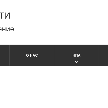
ТИ
ение
О НАС
НПА