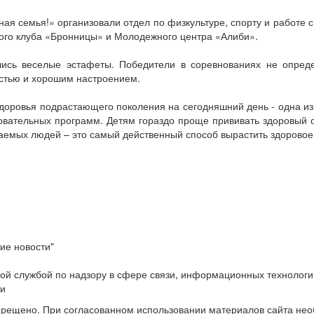
ная семья!» организовали отдел по физкультуре, спорту и работе
ного клуба «Бронницы» и Молодежного центра «Алиби».
ись веселые эстафеты. Победители в соревнованиях не опреде
остью и хорошим настроением.
здоровья подрастающего поколения на сегодняшний день - одна из
зовательных программ. Детям гораздо проще прививать здоровый о
аемых людей – это самый действенный способ вырастить здоровое
ие новости"
ой службой по надзору в сфере связи, информационных технологи
ти
прещено. При согласованном использовании материалов сайта не