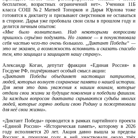
бесплатное, возрастных ограничений нет». Ученики 11Б
класса СОШ №2 Матвей Топорков и Дарья Юрлова тоже
готовятся к диктанту и призывают сверстников не оставаться
в стороне. Дарья уже пробовала свои силы в прошлом году и
делится личным опытом:
«Мне было волнительно. Над некоторыми вопросами
пришлось серьёзно подумать. Но главное — я почувствовала
себя частью чего-то очень большого. „Диктант Победы“ —
это не экзамен, а возможность вспомнить и сказать спасибо
тем, кто защищал и защищает нашу страну»
.
Александр Коган, депутат фракции «Единая Россия» в
Госдуме РФ, подчёркивает особый смысл акции:
«Диктант Победы объединяет настоящих патриотов,
людей, которых волнует сохранение памяти о нашей истории.
Для меня это дань уважения к нашим воинам, которые
отдали свои жизни за будущие поколения и победили фашизм.
За каждым вопросом диктанта скрываются судьбы многих
людей, которые горячо любили свою Родину и пожертвовали
для неё свои жизни».
«Диктант Победы» проводится в рамках партийного проекта
«Единой России» «Историческая память», которому в 2026
году исполняется 20 лет. Акция давно вышла за пределы
России: в прошлом году в ней участвовали около трёх