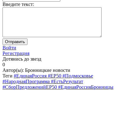
Введите текст:
Войти
Регистрация
Дотянись до звезд
0
Автор(ы):
Бронницкие новости
Теги
#ЕдинаяРоссия #ЕР50 #Подмосковье
#НароднаяПрограмма #ЕстьРезультат
#CборПредложенийЕР50 #ЕдинаяРоссияБронницы