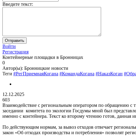
Введите текст:
Войти
Регистрация
Контейнерные площадки в Бронницах
0
Автор(ы):
Бронницкие новости
Теги
#РегПриемнаяКогана
#КомандаКогана
#НаказКоган
#Обр
12.12.2025
603
Взаимодействие с региональным оператором по обращению с т
заседании комитета по экологии Госдумы мной был представле
именно с контейнера. Текст ко второму чтению готов, данная
По действующим нормам, за вывоз отходов отвечает региональн
закон «Об отходах производства и потребления» позволят реги