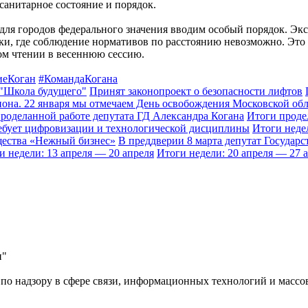
анитарное состояние и порядок.
: для городов федерального значения вводим особый порядок. 
ки, где соблюдение нормативов по расстоянию невозможно. Это
ром чтении в весеннюю сессию.
иеКоган
#КомандаКогана
 "Школа будущего"
Принят законопроект о безопасности лифтов
гиона. 22 января мы отмечаем День освобождения Московской обл
проделанной работе депутата ГД Александра Когана
Итоги проде
ребует цифровизации и технологической дисциплины
Итоги неде
щества «Нежный бизнес»
В преддверии 8 марта депутат Государ
и недели: 13 апреля — 20 апреля
Итоги недели: 20 апреля — 27 
и"
по надзору в сфере связи, информационных технологий и массов