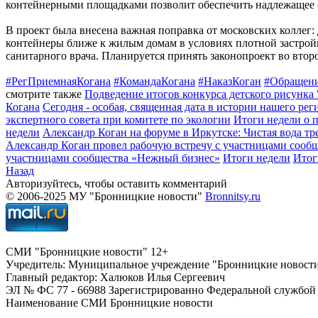
контейнерными площадками позволит обеспечить надлежащее с
В проект была внесена важная поправка от московских коллег
контейнеры ближе к жилым домам в условиях плотной застрой
санитарного врача. Планируется принять законопроект во вто
#РегПриемнаяКогана
#КомандаКогана
#НаказКоган
#Обращен
смотрите также
Подведение итогов конкурса детского рисунка
Когана
Сегодня - особая, священная дата в истории нашего ре
экспертного совета при комитете по экологии
Итоги недели о 
недели
Александр Коган на форуме в Иркутске: Чистая вода т
Александр Коган провел рабочую встречу с участницами сооб
участницами сообщества «Нежный бизнес»
Итоги недели
Итог
Назад
Авторизуйтесь, чтобы оставить комментарий
© 2006-2025 МУ "Бронницкие новости"
Bronnitsy.ru
СМИ "Бронницкие новости" 12+
Учредитель: Муниципальное учреждение "Бронницкие новост
Главный редактор: Халюков Илья Сергеевич
ЭЛ № ФС 77 - 66988 Зарегистрированно Федеральной службой 
Наименование СМИ Бронницкие новости