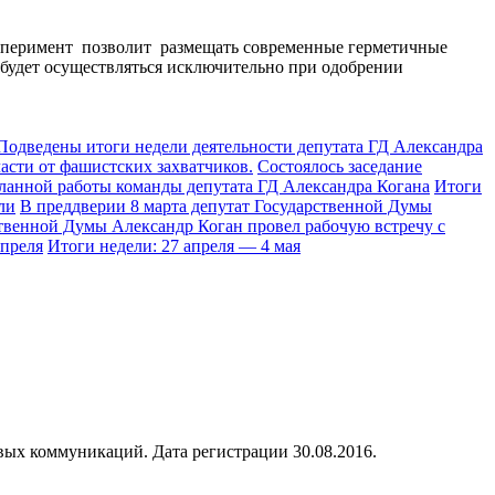
Эксперимент позволит размещать современные герметичные
 будет осуществляться исключительно при одобрении
Подведены итоги недели деятельности депутата ГД Александра
асти от фашистских захватчиков.
Состоялось заседание
ланной работы команды депутата ГД Александра Когана
Итоги
ли
В преддверии 8 марта депутат Государственной Думы
ственной Думы Александр Коган провел рабочую встречу с
апреля
Итоги недели: 27 апреля — 4 мая
ых коммуникаций. Дата регистрации 30.08.2016.