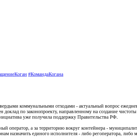
ащениеКоган
#КомандаКогана
вердыми коммунальными отходами - актуальный вопрос ежеднев
н доклад по законопроекту, направленному на создание чистот
 инициатива уже получила поддержку Правительства РФ.
ый оператор, а за территорию вокруг контейнера - муниципалит
онам назначить единого исполнителя - либо регоператора, либо м