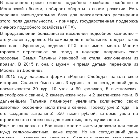
В настоящее время личное подсобное хозяйство, особенно в
Московской области, набирает обороты в своем развитии. Есть
хорошая законодательная база для повсеместного расширения
этого поля деятельности, к примеру, государственная поддержка
личного подсобного хозяйства (ЛПХ).
В представлении большинства населения подсобное хозяйство –
это участок в деревне. На самом деле в небольших городах, таких
как наш г.Бронницы, ведение ЛПХ тоже имеет место. Многие
горожане переезжают за город в надежде поправить свое
здоровье. Семья Татьяны Ивановой не стала исключением из
правил. В 2015 г. она с мужем и тремя детьми переехала из
Москвы в г.Бронницы.
В 2015 году ласковая ферма «Родная Слобода» начала свою
историю. Сначала было лишь 3 курицы, а на сегодняшний день
насчитывается 30 кур, 10 уток и 60 кроликов, 5 вьетнамских-
вислобрюхих свиней, 2 камерунские козы и 2 шетленские пони. В
дальнейшем Татьяна планирует увеличить количество своих
животных, особенно число птиц и свиней. Проекту уже 2 года. На
его создание затрачено: 550 тысяч рублей, которые ушли на
строительство павильона для животных, покупку живности.
Еще не так давно в г.Бронницы многие жители держали для своих
нужд сельхозживотных, даже коров. Но на сегодняшний день
многое, к сожалению, утрачено. Сельские жители стремятся к