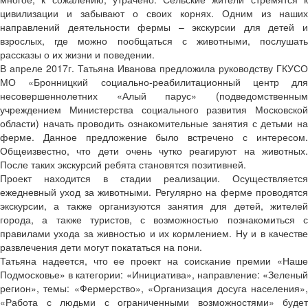
цивилизации и забывают о своих корнях. Одним из наших
направлений деятельности фермы – экскурсии для детей и
взрослых, где можно пообщаться с животными, послушать
рассказы о их жизни и поведении.
В апреле 2017г. Татьяна Иванова предложила руководству ГКУСО
МО «Бронницкий социально-реабилитационный центр для
несовершеннолетних «Алый парус» (подведомственным
учреждением Министерства социального развития Московской
области) начать проводить ознакомительные занятия с детьми на
ферме. Данное предложение было встречено с интересом.
Общеизвестно, что дети очень чутко реагируют на животных.
После таких экскурсий ребята становятся позитивней.
Проект находится в стадии реализации. Осуществляется
ежедневный уход за животными. Регулярно на ферме проводятся
экскурсии, а также организуются занятия для детей, жителей
города, а также туристов, с возможностью познакомиться с
правилами ухода за живностью и их кормлением. Ну и в качестве
развлечения дети могут покататься на пони.
Татьяна надеется, что ее проект на соискание премии «Наше
Подмосковье» в категории: «Инициатива», направление: «Зеленый
регион», темы: «Фермерство», «Организация досуга населения»,
«Работа с людьми с ограниченными возможностями» будет