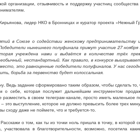
кой организации, отзывчивость и поддержку участниц сообщества
инимателям.
ирьянова, лидер НКО в Бронницах и куратор проекта «Нежный Гра
ятий в Союзе о содействии женскому предпринимательству и
 Победители нынешнего полуфинала примут участие 27 ноября 
которая учреждена нами и выдаётся в количестве трёх пр
обычный, нестандартный. Как правило, в конкурсе выигрывает 
место, это равноценные победители полуфиналов. У нас сегодн
рить, борьба за первенство будет колоссальная.
ну. Ведь задание сформировано таким образом, чтобы сделать то, ч
ом о себе, которая послужит дальнейшим инструментом продаж
е разместить в своем телеграм-канале, просто иметь маленькое п
– это выступление, которое не должно превысить более трех минут
вы сходу даже не поймете, что и требуется-то.
 Расскажи о том, как ты из точки ноль пришла в точку, в которой
, участвовала в благотворительности, возможно, посетила какие