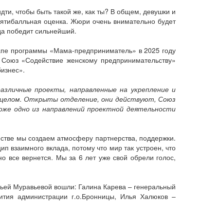
идти, чтобы быть такой же, как ты? В общем, девушки и
 Пятибалльная оценка. Жюри очень внимательно будет
гда победит сильнейший.
тапе программы «Мама-предприниматель» в 2025 году
 Союз «Содействие женскому предпринимательству»
изнес».
различные проекты, направленные на укрепление и
в целом. Открыты отделение, они действуют, Союз
оже одно из направлений проектной деятельности
естве мы создаем атмосферу партнерства, поддержки.
 взаимного вклада, потому что мир так устроен, что
но все вернется. Мы за 6 лет уже свой обрели голос,
ьей Муравьевой вошли: Галина Карева – генеральный
тия администрации г.о.Бронницы, Илья Халюков –