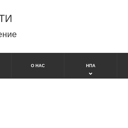
ТИ
ение
О НАС
НПА