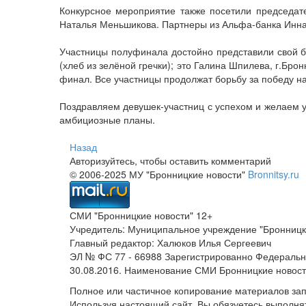
Конкурсное мероприятие также посетили председат
Наталья Меньшикова. Партнеры из Альфа-банка Инна
Участницы полуфинала достойно представили свой биз
(хлеб из зелёной гречки); это Галина Шпилева, г.Бр
финал. Все участницы продолжат борьбу за победу 
Поздравляем девушек-участниц с успехом и желаем уд
амбициозные планы.
Назад
Авторизуйтесь, чтобы оставить комментарий
© 2006-2025 МУ "Бронницкие новости"
Bronnitsy.ru
СМИ "Бронницкие новости" 12+
Учредитель: Муниципальное учреждение "Бронницк
Главный редактор: Халюков Илья Сергеевич
ЭЛ № ФС 77 - 66988 Зарегистрированно Федеральн
30.08.2016. Наименование СМИ Бронницкие новос
Полное или частичное копирование материалов за
Используя настоящий сайт, Вы обязуетесь выполня