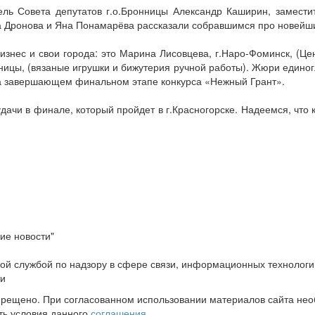
ель Совета депутатов г.о.Бронницы Александр Каширин, замест
 Дронова и Яна Понамарёва рассказали собравшимся про новейший
нес и свои города: это Марина Лисовцева, г.Наро-Фоминск, (Цент
онницы, (вязаные игрушки и бижутерия ручной работы). Жюри единог
на завершающем финальном этапе конкурса «Нежный Грант».
ачи в финале, который пройдет в г.Красногорске. Надеемся, что к
ие новости"
ой службой по надзору в сфере связи, информационных технологи
ти
прещено. При согласованном использовании материалов сайта не
ть условия данного
соглашения
.