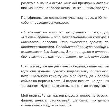
развитие в нашем округе женской предпринимательс
письма шести наиболее активным женщинам-предпр
Полуфинальные состязания участниц провела Юлия К
себе и проводимом конкурсе:
- Я возглавляю комитет по организации меропри
«Нежный грант» – это межрегиональный конкурс.
Московской области. Это ежегодная премия, 
предпринимателям. Сегодняшний конкурс вообще не
выигрывают две девушки. Это не первое и второе 
две, участниц у нас три, поэтому ну что тут гово
В этом конкурсе девушки уже победили, выйдя на сце
году они должны сделать видеовизитку с рассказ
потенциальному клиенту или в соцсетях, да и вообщ
сейчас на первом месте. И второе испытание для них 
таймингом. Нужно рассказать, вот сейчас назову вам, 
Мой пиар-кейс как мастер-класс, а теперь по-русски.
фишки, делись, рассказывай, где была, что делала
оттолкнулась и куда-то пришла.