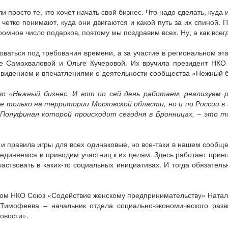
и просто те, кто хочет начать свой бизнес. Что надо сделать, куда 
и четко понимают, куда они двигаются и какой путь за их спиной.
ромное число подарков, поэтому мы поздравим всех. Ну, а как все
оваться под требования времени, а за участие в региональном э
е Самохваловой и Ольге Кучеровой. Их вручила президент НКО
 видением и впечатлениями о деятельности сообщества «Нежный б
во «Нежный бизнес. И вот по сей день работаем, реализуем 
е только на территории Московской области, но и по России 
 Полуфинал которой происходит сегодня в Бронницах, – это т
 и правила игры для всех одинаковые, но все-таки в нашем сообщ
диняемся и приводим участниц к их целям. Здесь работает принцип
участвовать в каких-то социальных инициативах. И тогда обязатель
ом НКО Союз «Содействие женскому предпринимательству» Натал
имофеева – начальник отдела социально-экономического разви
овости».