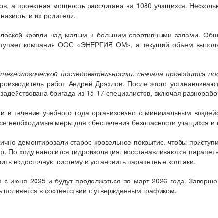
ов, а проектная мощность рассчитана на 1080 учащихся. Несколько
назисты и их родители.
плоской кровли над малым и большим спортивными залами. Общ
ступает компания ООО «ЭНЕРГИЯ ОМ», а текущий объем выполне
технологической последовательности: сначала проводится под
роизводитель работ Андрей Дряхлов. После этого устанавливаю
задействована бригада из 15-17 специалистов, включая разнорабо
 и в течение учебного года организовано с минимальным воздей
се необходимые меры для обеспечения безопасности учащихся и с
ично демонтировали старое кровельное покрытие, чтобы приступ
р. По ходу наносится гидроизоляция, восстанавливаются парапет
ить водосточную систему и установить парапетные колпаки.
я с июня 2025 и будут продолжаться по март 2026 года. Заверш
выполняется в соответствии с утвержденным графиком.