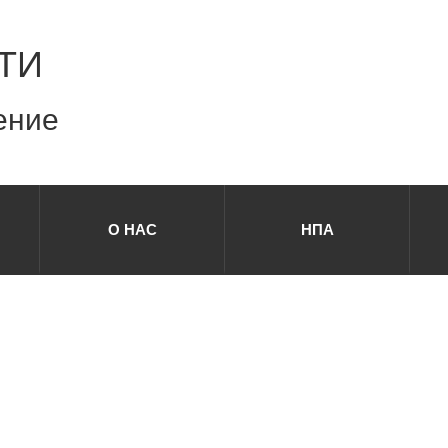
ТИ
ение
О НАС
НПА