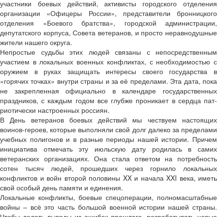
участники боевых действий, активисты городского отделения
организации «Офицеры России», представители бронницкого
отделения «Боевого братства», городской админист­рации,
депутатского корпуса, Совета ветеранов, и просто неравнодушные
жители нашего округа.
Непростые судьбы этих людей связаны с непосредственным
участием в локальных военных конфликтах, с необходимостью с
оружием в руках защищать интересы своего государства в
«горячих точках» внутри страны и за её пределами. Эта дата, пока
не закрепленная официально в календаре государственных
праздников, с каждым годом все глубже проникает в сердца пат­
риотически настроенных россиян.
В День ветеранов боевых действий мы чествуем настоящих
воинов-героев, которые выполняли свой долг далеко за пределами
учебных полигонов и в разные периоды нашей истории. Причем
инициатива отмечать эту июльскую дату родилась в самих
ветеранских организациях. Она стала ответом на потребность
сотен тысяч людей, прошедших через горнило локальных
конфликтов и войн второй половины XX и начала XXI века, иметь
свой особый день памяти и единения.
Локальные конфликты, боевые спецоперации, полномасштабные
войны – всё это часть большой военной истории нашей страны.
Чтобы делать выводы из ошибок прошлого, разрабатывать новые