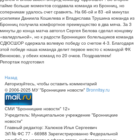
тайме больше моментов создавала команда из Бронниц, но
соперникам удалось счет сравнять. На 66-ой и 83 -ей минутах
усилиями Даниила Кошелева и Владислава Трушина команда из
Бронниц получила комфортное преимущество в два мяча. За 3
минуты до конца матча автогол Сергея Белова сделал концовку
«валидольной», но к радости Бронницких болельщиков команда
СДЮСШОР одержала волевую победу со счетом 4-3. Благодаря
этой победе наша команда делит первое место с командой ФК
Венюково, у обеих команд по 20 очков. Поздравляем!
Репортаж подготовил
Назад
Авторизуйтесь, чтобы оставить комментарий
© 2006-2025 МУ "Бронницкие новости"
Bronnitsy.ru
СМИ "Бронницкие новости" 12+
Учредитель: Муниципальное учреждение "Бронницкие
новости"
Главный редактор: Халюков Илья Сергеевич
ЭЛ № ФС 77 - 66988 Зарегистрированно Федеральной
службой по надзору в сфере связи, информационных