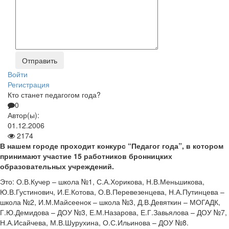
Войти
Регистрация
Кто станет педагогом года?
0
Автор(ы):
01.12.2006
2174
В нашем городе проходит конкурс “Педагог года”, в котором
принимают участие 15 работников бронницких
образовательных учреждений.
Это: О.В.Кучер – школа №1, С.А.Хорикова, Н.В.Меньшикова,
Ю.В.Густинович, И.Е.Котова, О.В.Перевезенцева, Н.А.Путинцева –
школа №2, И.М.Майсеенок – школа №3, Д.В.Девяткин – МОГАДК,
Г.Ю.Демидова – ДОУ №3, Е.М.Назарова, Е.Г.Завьялова – ДОУ №7,
Н.А.Исайчева, М.В.Шурухина, О.С.Ильинова – ДОУ №8.