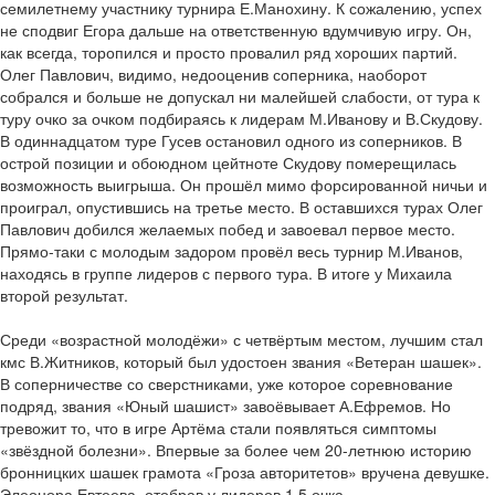
семилетнему участнику турнира Е.Манохину. К сожалению, успех
не сподвиг Егора дальше на ответственную вдумчивую игру. Он,
как всегда, торопился и просто провалил ряд хороших партий.
Олег Павлович, видимо, недооценив соперника, наоборот
собрался и больше не допускал ни малейшей слабости, от тура к
туру очко за очком подбираясь к лидерам М.Иванову и В.Скудову.
В одиннадцатом туре Гусев остановил одного из соперников. В
острой позиции и обоюдном цейтноте Скудову померещилась
возможность выигрыша. Он прошёл мимо форсированной ничьи и
проиграл, опустившись на третье место. В оставшихся турах Олег
Павлович добился желаемых побед и завоевал первое место.
Прямо-таки с молодым задором провёл весь турнир М.Иванов,
находясь в группе лидеров с первого тура. В итоге у Михаила
второй результат.
Среди «возрастной молодёжи» с четвёртым местом, лучшим стал
кмс В.Житников, который был удостоен звания «Ветеран шашек».
В соперничестве со сверстниками, уже которое соревнование
подряд, звания «Юный шашист» завоё­вывает А.Ефремов. Но
тревожит то, что в игре Артёма стали появляться симптомы
«звёздной болезни». Впервые за более чем 20-летнюю историю
бронницких шашек грамота «Гроза авторитетов» вручена девушке.
Элеонора Евтеева, отобрав у лидеров 1,5 очка,