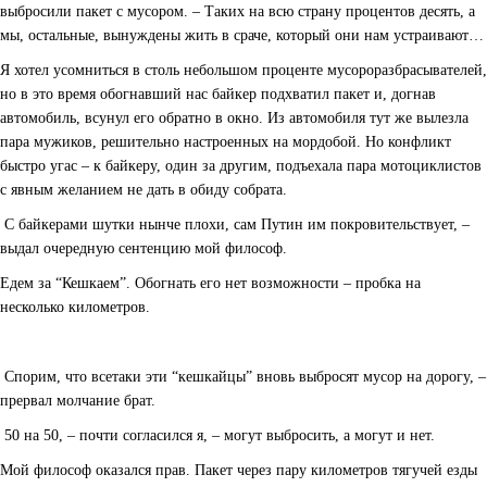
выбросили пакет с мусором. – Таких на всю страну процентов десять, а
мы, остальные, вынуждены жить в сраче, который они нам устраивают…
Я хотел усомниться в столь небольшом проценте мусороразбрасывателей,
но в это время обогнавший нас байкер подхватил пакет и, догнав
автомобиль, всунул его обратно в окно. Из автомобиля тут же вылезла
пара мужиков, решительно настроенных на мордобой. Но конфликт
быстро угас – к байкеру, один за другим, подъехала пара мотоциклистов
с явным желанием не дать в обиду собрата.
­ С байкерами шутки нынче плохи, сам Путин им покровительствует, –
выдал очередную сентенцию мой философ.
Едем за “Кешкаем”. Обогнать его нет возможности – пробка на
несколько километров.
­ Спорим, что все­таки эти “кешкайцы” вновь выбросят мусор на дорогу, –
прервал молчание брат.
­ 50 на 50, – почти согласился я, – могут выбросить, а могут и нет.
Мой философ оказался прав. Пакет через пару километров тягучей езды