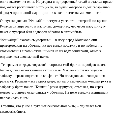
опять вылетел из окна. Но угодил в придорожный столб и отлетел прямо
под колеса роскошного мотоцикла, за рулем которого сидел габаритный
бородач при полной амуниции – в коже, с застежками, молниями.
Он тут же догнал “Кешкай” и постучал увесистой пятерней по крыше.
Ругался он виртуозно и настолько доходчиво, что через пару минуту
пакет с мусором был водворен обратно в автомобиль.
“
Кешкайцы” оказались упорными – в лесу перед Молоково они
притормозили на обочине, из нее вылез пассажир и во избежание
столкновения с размножившимися на их беду байкерами, отнес к
опушке леса злосчастный пакет.
­ Теперь моя очередь, тормози!­ попросил мой брат и, подобрав пакет,
бегом догнал отъезжавший автомобиль. Мысленно ругаю родного
забияку, нарывающегося на конфликт. Но последовала неожиданная
развязка. Распахнулась задняя дверь, из него высунулась женская рука и
забрала у брата пакет. “Кешкай” резко дернулся, отъезжая, но через
метров сто вновь остановился у обочины. Из него вылезла женщина и
направилась к нам.
­ Странно, что у нее в руке нет бейсбольной биты, – удивился мой
философ­забияка.