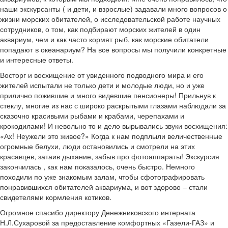
наши экскурсанты ( и дети, и взрослые) задавали много вопросов о
жизни морских обитателей, о исследовательской работе научных
сотрудников, о том, как подбирают морских жителей в один
аквариум, чем и как часто кормят рыб, как морские обитатели
попадают в океанариум? На все вопросы мы получили конкретные
и интересные ответы.
Восторг и восхищение от увиденного подводного мира и его
жителей испытали не только дети и молодые люди, но и уже
прилично пожившие и много видевшие пенсионеры! Прильнув к
стеклу, многие из нас с широко раскрытыми глазами наблюдали за
сказочно красивыми рыбами и крабами, черепахами и
крокодилами! И невольно то и дело вырывались звуки восхищения:
«Ах! Неужели это живое?» Когда к нам подплыли величественные
огромные белухи, люди остановились и смотрели на этих
красавцев, затаив дыхание, забыв про фотоаппараты! Экскурсия
закончилась , как нам показалось, очень быстро. Немного
походили по уже знакомым залам, чтобы сфотографировать
понравившихся обитателей аквариума, и вот здорово – стали
свидетелями кормления котиков.
Огромное спасибо директору Денежниковского интерната
Н.Л.Сухаровой за предоставление комфортных «Газели-ГАЗ» и