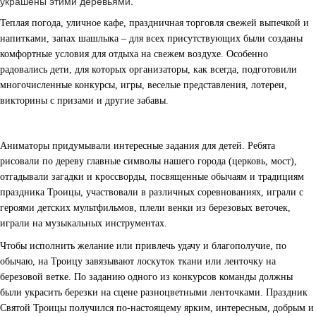
украшены этими деревьями.
Теплая погода, уличное кафе, праздничная торговля свежей выпечкой и
напитками, запах шашлыка – для всех присутствующих были созданы
комфортные условия для отдыха на свежем воздухе. Особенно
радовались дети, для которых организаторы, как всегда, подготовили
многочисленные конкурсы, игры, веселые представления, лотереи,
викторины с призами и другие забавы.
Аниматоры придумывали интересные задания для детей. Ребята
рисовали по дереву главные символы нашего города (церковь, мост),
отгадывали загадки и кроссворды, посвященные обычаям и традициям
праздника Троицы, участвовали в различных соревнованиях, играли с
героями детских мультфильмов, плели венки из березовых веточек,
играли на музыкальных инструментах.
Чтобы исполнить желание или привлечь удачу и благополучие, по
обычаю, на Троицу завязывают лоскуток ткани или ленточку на
березовой ветке. По заданию одного из конкурсов команды должны
были украсить березки на сцене разноцветными ленточками. Праздник
Святой Троицы получился по-настоящему ярким, интересным, добрым и