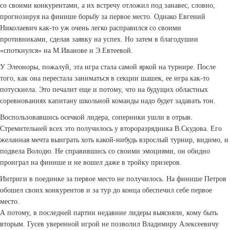
со своими конкурентами, а их встречу отложил под занавес, словно,
прогнозируя на финише борьбу за первое место. Однако Евгений
Николаевич как-то уж очень легко расправился со своими
противниками, сделав заявку на успех. Но затем в благодушии
«споткнулся» на М.Иванове и Э.Евтеевой.
У Элеоноры, пожалуй, эта игра стала самой яркой на турнире. После
того, как она перестала заниматься в секции шашек, ее игра как-то
потускнела. Это печалит еще и потому, что на будущих областных
соревнованиях капитану школьной команды надо будет задавать тон.
Воспользовавшись осечкой лидера, соперники ушли в отрыв.
Стремительней всех это получилось у второразрядника В.Скудова. Его
желанная мечта выиграть хоть какой-нибудь взрослый турнир, видимо, и
подвела Володю. Не справившись со своими эмоциями, он обидно
проиграл на финише и не вошел даже в тройку призеров.
Интриги в поединке за первое место не получилось. На финише Петров
обошел своих конкурентов и за тур до конца обеспечил себе первое
место.
А потому, в последней партии недавние лидеры выясняли, кому быть
вторым. Гусев уверенной игрой не позволил Владимиру Алексеевичу