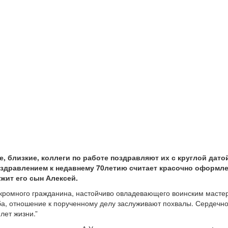
, близкие, коллеги по работе поздравляют их с круглой дато
дравлением к недавнему 70­летию считает красочно оформле
ужит его сын Алексей.
 скромного гражданина, настойчиво овладевающего воинским масте
жба, отношение к порученному делу заслуживают похвалы. Сердечн
лет жизни.”