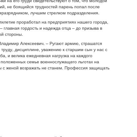
ки на его груди свидетельствуют о том, что молодой
кий, не боящийся трудностей парень попал после
м­разрядником, лучшим стрелком подразделения.
ятилетие проработал на предприятиях нашего города,
– главная гордость и надежда отца – до призыва в
ой стороны.
 Владимир Алексеевич. – Ругают армию, страшатся
 труду, дисциплине, уважению к старшим сын у нас с
ба, и велика ежедневная нагрузка на каждого
о положенных семье военнослужащего льготах на
мы с женой возражать не станем. Профессия защищать