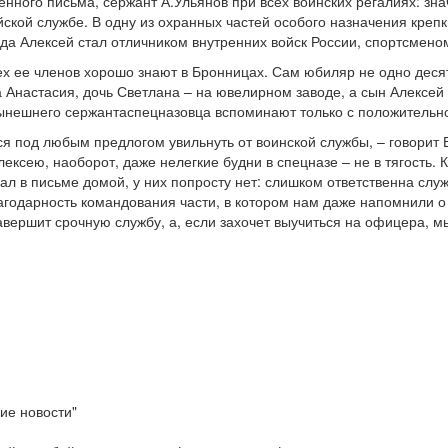
ного письма, сержант А.Ульянов при всех воинских регалиях: знач
ской службе. В одну из охранных частей особого назначения креп
ода Алексей стал отличником внутренних войск России, спортсмено
сех ее членов хорошо знают в Бронницах. Сам юбиляр не одно дес
 Анастасия, дочь Светлана – на ювелирном заводе, а сын Алексей 
нынешнего сержанта­спецназовца вспоминают только с положительн
тся под любым предлогом увильнуть от воинской службы, – говорит
сею, наоборот, даже нелегкие будни в спецназе – не в тягость. К
ал в письме домой, у них попросту нет: слишком ответственна служ
лагодарность командования части, в котором нам даже напомнили 
авершит срочную службу, а, если захочет выучиться на офицера, 
ие новости"