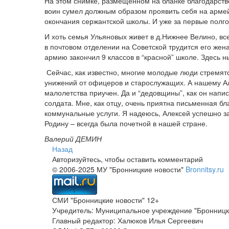
На этом снимке, размещенном на бланке благодарствен
воин сумел должным образом проявить себя на армей
окончания сержантской школы. И уже за первые полг
И хоть семья Ульяновых живет в д.Нижнее Велино, в
в почтовом отделении на Советской трудится его жена
армию закончил 9 классов в “красной” школе. Здесь 
­ Сейчас, как известно, многие молодые люди стремя
унижений от офицеров и старослужащих. А нашему Алек
малолетства приучен. Да и “дедовщины”, как он напис
солдата. Мне, как отцу, очень приятна письменная б
коммунальные услуги. Я надеюсь, Алексей успешно з
Родину – всегда была почетной в нашей стране.
Валерий ДЕМИН
Назад
Авторизуйтесь, чтобы оставить комментарий
© 2006-2025 МУ "Бронницкие новости"
Bronnitsy.ru
СМИ "Бронницкие новости" 12+
Учредитель: Муниципальное учреждение "Бронницк
Главный редактор: Халюков Илья Сергеевич