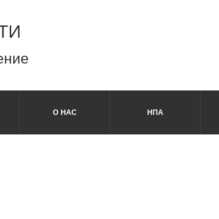
ТИ
ение
О НАС
НПА