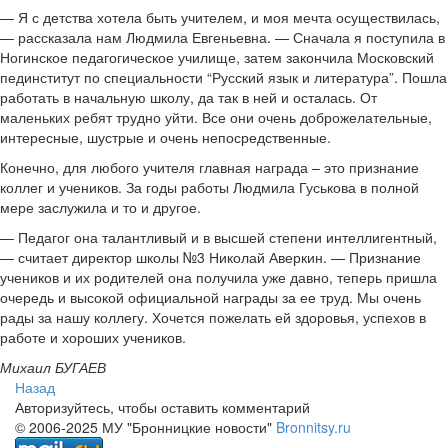
— Я с детства хотела быть учителем, и моя мечта осуществилась,
— рассказала нам Людмила Евгеньевна. — Сначала я поступила в
Ногинское педагогическое училище, затем закончила Московский
пединститут по специальности “Русский язык и литература”. Пошла
работать в начальную школу, да так в ней и осталась. От
маленьких ребят трудно уйти. Все они очень доброжелательные,
интересные, шустрые и очень непосредственные.
Конечно, для любого учителя главная награда – это признание
коллег и учеников. За годы работы Людмила Гуськова в полной
мере заслужила и то и другое.
— Педагог она талантливый и в высшей степени интеллигентный,
— считает директор школы №3 Николай Аверкин. — Признание
учеников и их родителей она получила уже давно, теперь пришла
очередь и высокой официальной награды за ее труд. Мы очень
рады за нашу коллегу. Хочется пожелать ей здоровья, успехов в
работе и хороших учеников.
Михаил БУГАЕВ
Назад
Авторизуйтесь, чтобы оставить комментарий
© 2006-2025 МУ "Бронницкие новости"
Bronnitsy.ru