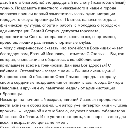
датой в его биографии: это двадцатый по счету (тоже юбилейный)
турнир. Поздравить известного и уважаемого в нашем городе
человека пришли первый заместитель главы администрации
городского округа Бронницы Олег Плынов, начальник отдела
физической культуры, спорта и работы с молодежью городской
администрации Сергей Старых, депутаты горсовета,
представители Совета ветеранов и, конечно же, спортсмены,
представляющие различные спортивные клубы.
– Могу с уверенностью сказать, что волейбол в Бронницах живет
благодаря вам, Евгений Иванович, – отметил С.Старых. – Вы, как
ветеран, очень активно общаетесь с волейболистами,
приглашаете всех на тренировки. Дай вам Бог здоровья! С
юбилеем! Оставайтесь всегда с нами – Вы нам очень нужны!
В торжественной обстановке Олег Плынов передал ветерану
спорта сердечные поздравления от имени главы города Виктора
Неволина и вручил ему памятную медаль от администрации
г.Бронницы.
Несмотря на почтенный возраст, Евгений Иванович продолжает
вести активный образ жизни. Он автор уже четвертой книги «Жизнь
прожить...», изданной к его юбилею, лауреат премии губернатора
Московской области. И не устает повторять, что спорт – важен для
всех, и возрастного ценза не имеет.
Евгений Фатеев – волейболист с многолетним стажем.