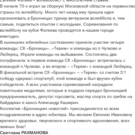
В начале 70-х играл за сборную Московской области на первенство
страны по волейболу. Много лет назад ему пришла идея
организовать в Бронницах турнир ветеранов волейбола и, тем
самым, поделиться опытом с молодыми. Соревнования по
волейболу на кубок Фатеева проводятся в нашем городе
ежегодно.
В нынешних юбилейных состязаниях приняли участие четыре
команды: СК «Броницы», «Терем» и команды из п.Чулково и
Люберец. Играли команды на выбывание. Состоялись два
полуфинала: в первом команда СК «Бронницы» встречалась с
командой п.Чулково, а во втором – «Терем» с командой Люберец.
В финальной встрече СК «Бронницы» – «Терем» со счетом 3:1
победу одержал спортклуб, этой команде и был вручен кубок
победителя. А всех участников соревнований наградили
памятными медалями, которые в подарок передал бронницкий
предприниматель, депутат горсовета, мастер спорта по гребле на
байдарках и каноэ Александр Каширин.
Коллектив «Бронницких новостей» присоединяется ко всем
поздравлениям в адрес юбиляра. Мы желаем Евгению Ивановичу
крепкого здоровья, творческого и спортивного вдохновения, всех
земных благ!
Светлана РАХМАНОВА