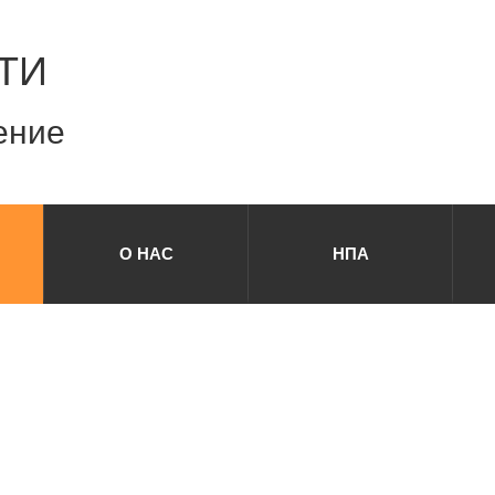
ТИ
ение
О НАС
НПА