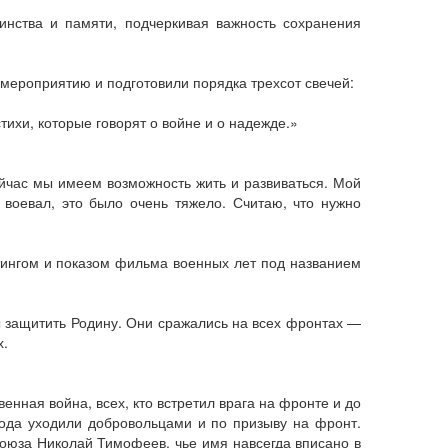
инства и памяти, подчеркивая важность сохранения
к мероприятию и подготовили порядка трехсот свечей:
ихи, которые говорят о войне и о надежде.»
ейчас мы имеем возможность жить и развиваться. Мой
 воевал, это было очень тяжело. Считаю, что нужно
тингом и показом фильма военных лет под названием
ы защитить Родину. Они сражались на всех фронтах —
х.
нная война, всех, кто встретил врага на фронте и до
ода уходили добровольцами и по призыву на фронт.
Союза Николай Тимофеев, чье имя навсегда вписано в