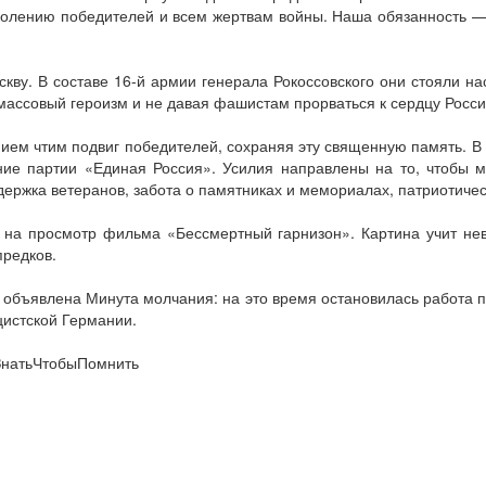
колению победителей и всем жертвам войны. Наша обязанность — 
кву. В составе 16-й армии генерала Рокоссовского они стояли на
массовый героизм и не давая фашистам прорваться к сердцу Росси
ением чтим подвиг победителей, сохраняя эту священную память. 
ние партии «Единая Россия». Усилия направлены на то, чтобы м
держка ветеранов, забота о памятниках и мемориалах, патриотиче
на просмотр фильма «Бессмертный гарнизон». Картина учит неве
предков.
 объявлена Минута молчания: на это время остановилась работа п
цистской Германии.
ЗнатьЧтобыПомнить