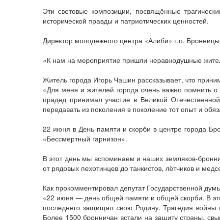
Эти световые композиции, посвящённые трагически
исторической правды и патриотических ценностей.
Директор молодежного центра «Алиби» г.о. Бронницы 
«К нам на мероприятие пришли неравнодушные жители,
Житель города Игорь Чашин рассказывает, что приним
«Для меня и жителей города очень важно помнить о 
прадед принимал участие в Великой Отечественной 
передавать из поколения в поколение тот опыт и обя
22 июня в День памяти и скорби в центре города Б
«Бессмертный гарнизон».
В этот день мы вспоминаем и наших земляков-бронни
от рядовых пехотинцев до танкистов, лётчиков и медс
Как прокомментировал депутат Государственной думы
«22 июня — день общей памяти и общей скорби. В это
последнего защищал свою Родину. Трагедия войны 
Более 1500 бронничан встали на защиту страны, свы