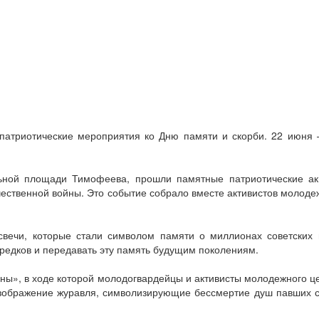
патриотические мероприятия ко Дню памяти и скорби. 22 июня 
льной площади Тимофеева, прошли памятные патриотические ак
ественной войны. Это событие собрало вместе активистов молод
свечи, которые стали символом памяти о миллионах советских 
предков и передавать эту память будущим поколениям.
ы», в ходе которой молодогвардейцы и активисты молодежного 
ображение журавля, символизирующие бессмертие душ павших со