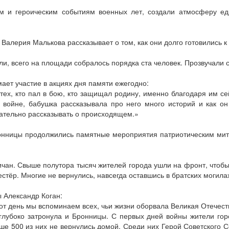
м и героическим событиям военных лет, создали атмосферу ед
Валерия Малькова рассказывает о том, как они долго готовились 
 всего на площади собралось порядка ста человек. Прозвучали ст
ает участие в акциях дня памяти ежегодно:
тех, кто пал в бою, кто защищал родину, именно благодаря им с
войне, бабушка рассказывала про него много историй и как он
зательно рассказывать о происходящем.»
ронницы продолжились памятные мероприятия патриотическим ми
чан. Свыше полутора тысяч жителей города ушли на фронт, чтоб
естёр. Многие не вернулись, навсегда оставшись в братских могила
 Александр Коган:
т день мы вспоминаем всех, чьи жизни оборвала Великая Отечестве
глубоко затронула и Бронницы. С первых дней войны жители гор
ше 500 из них не вернулись домой. Среди них Герой Советского 