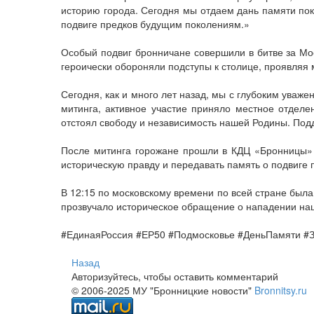
историю города. Сегодня мы отдаем дань памяти по
подвиге предков будущим поколениям.»
Особый подвиг бронничане совершили в битве за Мос
героически обороняли подступы к столице, проявляя 
Сегодня, как и много лет назад, мы с глубоким уваж
митинга, активное участие приняло местное отделе
отстоял свободу и независимость нашей Родины. Под
После митинга горожане прошли в КДЦ «Бронницы» 
историческую правду и передавать память о подвиге 
В 12:15 по московскому времени по всей стране была
прозвучало историческое обращение о нападении на
#ЕдинаяРоссия #ЕР50 #Подмосковье #ДеньПамяти #
Назад
Авторизуйтесь, чтобы оставить комментарий
© 2006-2025 МУ "Бронницкие новости"
Bronnitsy.ru