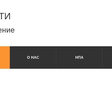
ТИ
ение
О НАС
НПА