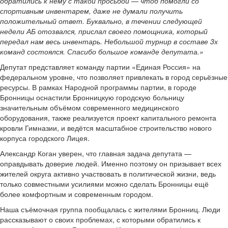
обратились к нему с такой просьбой — чтоб помогли со
спортивным инвентарем, даже не думали получить
положительный ответ. Буквально, в течении следующей
недели АБ отозвался, прислал своего помощника, который
передал нам весь инвентарь. Небольшой турнир в составе 3х
команд состоялся. Спасибо большое команде депутата.»
Депутат представляет команду партии «Единая Россия» на
федеральном уровне, что позволяет привлекать в город серьёзные
ресурсы. В рамках Народной программы партии, в городе
Бронницы оснастили Бронницкую городскую больницу
значительным объёмом современного медицинского
оборудования, также реализуется проект капитального ремонта
кровли Гимназии, и ведётся масштабное строительство нового
корпуса городского Лицея.
Александр Коган уверен, что главная задача депутата —
оправдывать доверие людей. Именно поэтому он призывает всех
жителей округа активно участвовать в политической жизни, ведь
только совместными усилиями можно сделать Бронницы ещё
более комфортным и современным городом.
Наша съёмочная группа пообщалась с жителями Бронниц. Люди
рассказывают о своих проблемах, с которыми обратились к