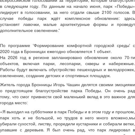
Всероссийском голосовании за территории, которые благоустроят
в следующем году. По данным на начало июня, парк «Победы»
лидирует в голосовании, за него отдали свыше 2100 голосов. В
случае победы парк ждёт комплексное обновление: здесь
установят лавочки, малые архитектурные формы и проведут
дополнительное озеленение.”
По программе 'Формирование комфортной городской среды' с
2020 года в Бронницах ежегодно обновляется 1 объект.
На 2026 год в регионе запланировано обновление около 70-ти
объектов, включая парки, лесопарки, скверы и набережные.
Работы будут включать обустройство пешеходных и велодорожек,
озеленение, создание детских и спортивных площадок.
Житель города Бронницы Игорь Чашин делятся своими эмоциями
о предстоящем благоустройстве парка Победы. Он очень рад
тому, что смог привнести свой маленький вклад в это важное для
города место:
«Я выходил на субботники в парк Победы и в этом году и прошлом,
парк хоть и не большой, но трудов в него много вложено,мы
убирали сухостой, листву, проредили кустарники и собирали ветки,
упавшие с деревьев. Я был очень рад, что парк лидировал в