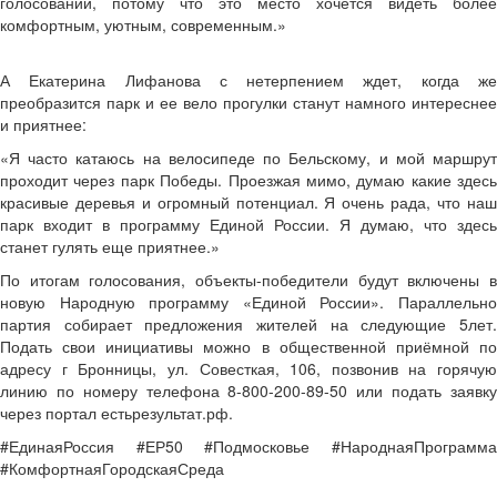
голосовании, потому что это место хочется видеть более
комфортным, уютным, современным.»
А Екатерина Лифанова с нетерпением ждет, когда же
преобразится парк и ее вело прогулки станут намного интереснее
и приятнее:
«Я часто катаюсь на велосипеде по Бельскому, и мой маршрут
проходит через парк Победы. Проезжая мимо, думаю какие здесь
красивые деревья и огромный потенциал. Я очень рада, что наш
парк входит в программу Единой России. Я думаю, что здесь
станет гулять еще приятнее.»
По итогам голосования, объекты-победители будут включены в
новую Народную программу «Единой России». Параллельно
партия собирает предложения жителей на следующие 5лет.
Подать свои инициативы можно в общественной приёмной по
адресу г Бронницы, ул. Совесткая, 106, позвонив на горячую
линию по номеру телефона 8-800-200-89-50 или подать заявку
через портал естьрезультат.рф.
#ЕдинаяРоссия #ЕР50 #Подмосковье #НароднаяПрограмма
#КомфортнаяГородскаяСреда