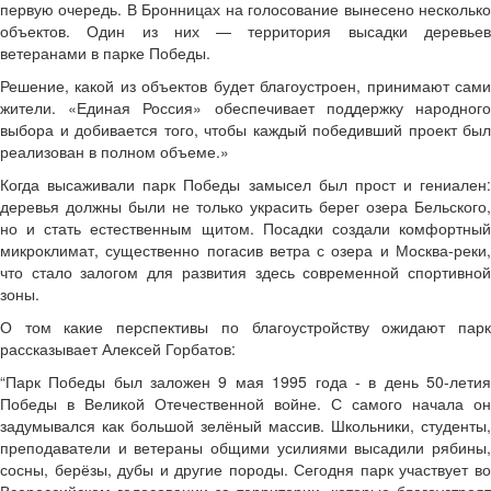
первую очередь. В Бронницах на голосование вынесено несколько
объектов. Один из них — территория высадки деревьев
ветеранами в парке Победы.
Решение, какой из объектов будет благоустроен, принимают сами
жители. «Единая Россия» обеспечивает поддержку народного
выбора и добивается того, чтобы каждый победивший проект был
реализован в полном объеме.»
Когда высаживали парк Победы замысел был прост и гениален:
деревья должны были не только украсить берег озера Бельского,
но и стать естественным щитом. Посадки создали комфортный
микроклимат, существенно погасив ветра с озера и Москва-реки,
что стало залогом для развития здесь современной спортивной
зоны.
О том какие перспективы по благоустройству ожидают парк
рассказывает Алексей Горбатов:
“Парк Победы был заложен 9 мая 1995 года - в день 50-летия
Победы в Великой Отечественной войне. С самого начала он
задумывался как большой зелёный массив. Школьники, студенты,
преподаватели и ветераны общими усилиями высадили рябины,
сосны, берёзы, дубы и другие породы. Сегодня парк участвует во