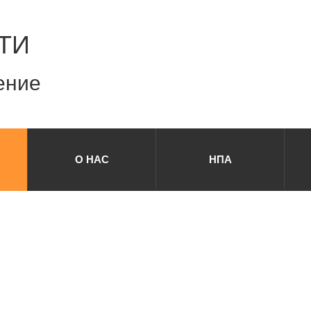
ТИ
ение
О НАС
НПА