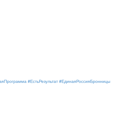
аяПрограмма #ЕстьРезультат #ЕдинаяРоссияБронницы