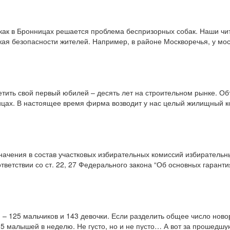
 как в Бронницах решается проблема беспризорных собак. Наши чит
ожая безопасности жителей. Например, в районе Москворечья, у мос
етить свой первый юбилей – десять лет на строительном рынке. О
ицах. В настоящее время фирма возводит у нас целый жилищный 
начения в состав участковых избирательных комиссий избиратель
тветствии со ст. 22, 27 Федерального закона “Об основных гарант
 125 мальчиков и 143 девочки. Если разделить общее число новор
о 5 малышей в неделю. Не густо, но и не пусто… А вот за прошед