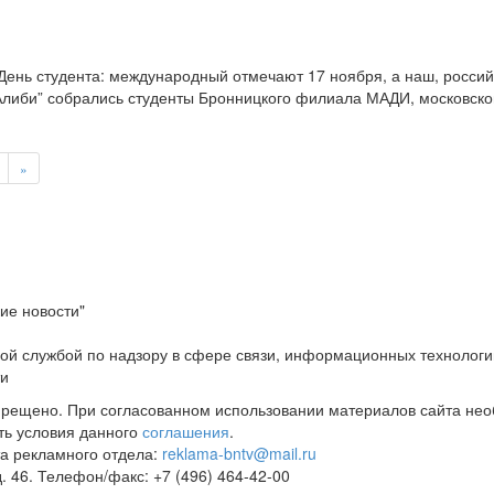
ень студента: международный отмечают 17 ноября, а наш, российс
Алиби” собрались студенты Бронницкого филиала МАДИ, московског
»
ие новости"
ой службой по надзору в сфере связи, информационных технологи
ти
прещено. При согласованном использовании материалов сайта не
ть условия данного
соглашения
.
а рекламного отдела:
reklama-bntv@mail.ru
д. 46. Телефон/факс: +7 (496) 464-42-00