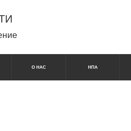
ТИ
ение
О НАС
НПА