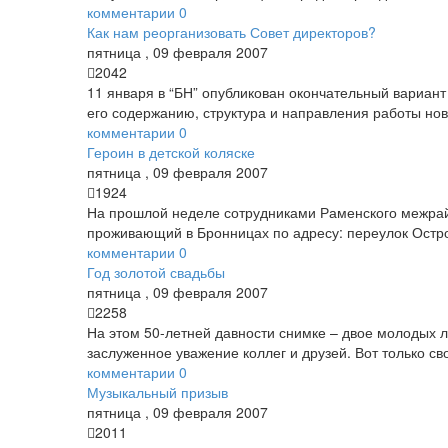
комментарии
0
Как нам реорганизовать Совет директоров?
пятница
,
09
февраля
2007
2042
11 января в “БН” опубликован окончательный вариан
его содержанию, структура и направления работы нов
комментарии
0
Героин в детской коляске
пятница
,
09
февраля
2007
1924
На прошлой неделе сотрудниками Раменского межрай
проживающий в Бронницах по адресу: переулок Остров
комментарии
0
Год золотой свадьбы
пятница
,
09
февраля
2007
2258
На этом 50-летней давности снимке – двое молодых л
заслуженное уважение коллег и друзей. Вот только 
комментарии
0
Музыкальный призыв
пятница
,
09
февраля
2007
2011