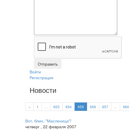
Войти
Регистрация
Новости
«
1
...
653
654
655
656
657
...
660
Вот, блин, "Масленица"!
четверг
,
22
февраля
2007