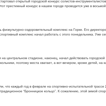
 стартовал открытый городской конкурс солистов-инструменталист
тот престижный конкурс в нашем городе проводится уже в восьмой
 физкультурно-оздоровительный комплекс на Горке. Его директоро
спортивный комплекс начал работать с этого понедельника. Уже с
 на центральном стадионе, наконец, начал действовать городской к
ольники, поэтому места хватает, а вот вечером, кроме детей, на к
и, что каждый год в феврале на спортивно-испытательной трассе 
 традиционное “Бронницкое кольцо”. К сожалению, этой зимой спорт