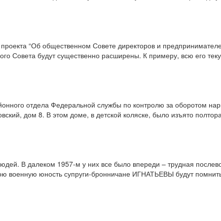
т проекта “Об общественном Совете директоров и предпринимател
ого Совета будут существенно расширены. К примеру, всю его тек
онного отдела Федеральной службы по контролю за оборотом нарк
ский, дом 8. В этом доме, в детской коляске, было изъято полтор
юдей. В далеком 1957-м у них все было впереди – трудная послев
свою военную юность супруги-бронничане ИГНАТЬЕВЫ будут помнить