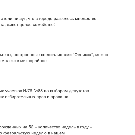
атели пишут, что в городе развелось множество
та, живет целое семейство:
бъекты, построенные специалистами “Феникса”, можно
комплекс в микрорайоне
ных участков №76-№83 по выборам депутатов
иях избирательных прав и права на
ожденных на 52 – количество недель в году –
шую февральскую неделю в нашем