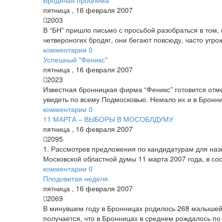
Бродячая проблема
пятница
,
16
февраля
2007
2003
В “БН” пришло письмо с просьбой разобраться в том,
четвероногих бродяг, они бегают повсюду, часто угр
комментарии
0
Успешный "Феникс"
пятница
,
16
февраля
2007
2023
Известная бронницкая фирма “Феникс” готовится отм
увидеть по всему Подмосковью. Немало их и в Бронн
комментарии
0
11 МАРТА – ВЫБОРЫ В МОСОБЛДУМУ
пятница
,
16
февраля
2007
2095
1. Рассмотрев предложения по кандидатурам для наз
Московской областной думы 11 марта 2007 года, в соо
комментарии
0
Плодовитая неделя
пятница
,
16
февраля
2007
2069
В минувшем году в Бронницах родилось 268 малышей –
получается, что в Бронницах в среднем рождалось п