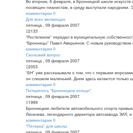
Во вторник, 6 февраля, в Бронницкой школе искусств
посвящен пианистам, в среду выступали народники. Э
комментарии
0
Для всех желающих
пятница
,
09
февраля
2007
2133
“Ростелеком” передал в муниципальную собственность
“Бронницы” Павел Аверьянов. С новым руководством 
комментарии
0
Скользкий вопрос
пятница
,
09
февраля
2007
2053
“БН” уже рассказывали о том, что с первыми морозами
он слишком маленький. Днем здесь катаются только шк
комментарии
0
Потерялось "Бронницкое кольцо"
пятница
,
09
февраля
2007
1999
Бронницкие любители автомобильного спорта привыкл
Лихачева, легендарного директора автозавода ЗИЛ, и
комментарии
0
"Пятерка" для школы
пятница
,
09
февраля
2007