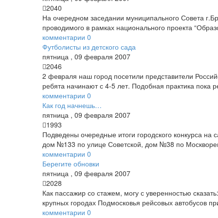
2040
На очередном заседании муниципального Совета г.Бр
проводимого в рамках национального проекта “Образо
комментарии
0
Футболисты из детского сада
пятница
,
09
февраля
2007
2046
2 февраля наш город посетили представители Россий
ребята начинают с 4-5 лет. Подобная практика пока 
комментарии
0
Как год начнешь…
пятница
,
09
февраля
2007
1993
Подведены очередные итоги городского конкурса на
дом №133 по улице Советской, дом №38 по Москворе
комментарии
0
Берегите обновки
пятница
,
09
февраля
2007
2028
Как пассажир со стажем, могу с уверенностью сказат
крупных городах Подмосковья рейсовых автобусов при
комментарии
0