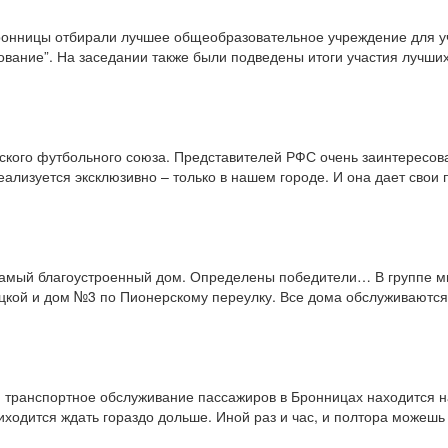
онницы отбирали лучшее общеобразовательное учреждение для уча
вание”. На заседании также были подведены итоги участия лучших 
ского футбольного союза. Представителей РФС очень заинтересова
реализуется эксклюзивно – только в нашем городе. И она дает свои
 самый благоустроенный дом. Определены победители… В группе м
цкой и дом №3 по Пионерскому переулку. Все дома обслуживаются
ь: транспортное обслуживание пассажиров в Бронницах находится 
ходится ждать гораздо дольше. Иной раз и час, и полтора можешь