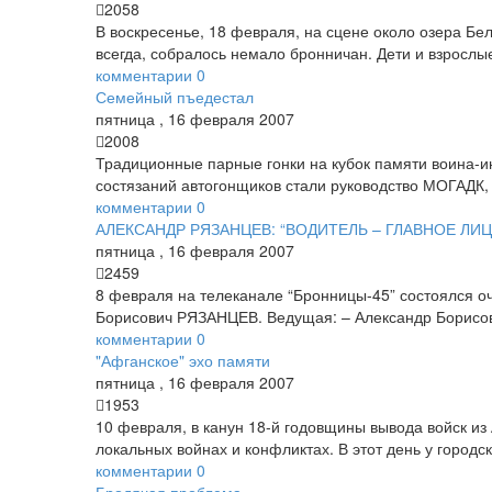
2058
В воскресенье, 18 февраля, на сцене около озера Бе
всегда, собралось немало бронничан. Дети и взрослы
комментарии
0
Семейный пъедестал
пятница
,
16
февраля
2007
2008
Традиционные парные гонки на кубок памяти воина-
состязаний автогонщиков стали руководство МОГАДК, 
комментарии
0
АЛЕКСАНДР РЯЗАНЦЕВ: “ВОДИТЕЛЬ – ГЛАВНОЕ ЛИ
пятница
,
16
февраля
2007
2459
8 февраля на телеканале “Бронницы-45” состоялся о
Борисович РЯЗАНЦЕВ. Ведущая: – Александр Борисович
комментарии
0
"Афганское" эхо памяти
пятница
,
16
февраля
2007
1953
10 февраля, в канун 18-й годовщины вывода войск и
локальных войнах и конфликтах. В этот день у городс
комментарии
0