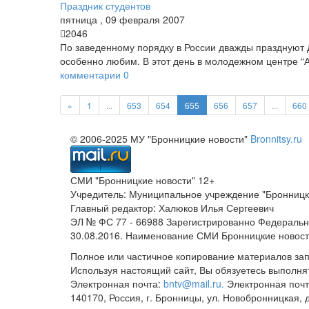
Праздник студентов
пятница
,
09
февраля
2007
2046
По заведенному порядку в России дважды празднуют Д
особенно любим. В этот день в молодежном центре “
комментарии
0
«
1
...
653
654
655
656
657
...
660
© 2006-2025 МУ "Бронницкие новости"
Bronnitsy.ru
СМИ "Бронницкие новости" 12+
Учредитель: Муниципальное учреждение "Бронницк
Главный редактор: Халюков Илья Сергеевич
ЭЛ № ФС 77 - 66988 Зарегистрированно Федеральн
30.08.2016. Наименование СМИ Бронницкие новос
Полное или частичное копирование материалов за
Используя настоящий сайт, Вы обязуетесь выполня
Электронная почта:
bntv@mail.ru.
Электронная почт
140170, Россия, г. Бронницы, ул. Новобронницкая, 