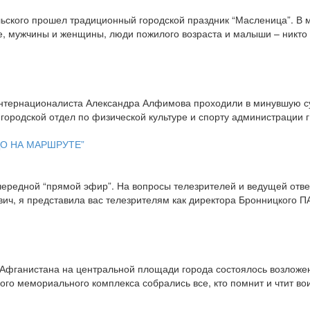
льского прошел традиционный городской праздник “Масленица”. В 
е, мужчины и женщины, люди пожилого возраста и малыши – никто 
интернационалиста Александра Алфимова проходили в минувшую с
городской отдел по физической культуре и спорту администрации г
ЦО НА МАРШРУТЕ”
чередной “прямой эфир”. На вопросы телезрителей и ведущей отв
, я представила вас телезрителям как директора Бронницкого ПАТ
з Афганистана на центральной площади города состоялось возложе
кого мемориального комплекса собрались все, кто помнит и чтит в