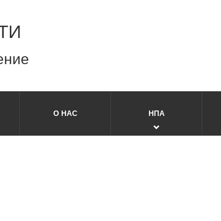
ТИ
ение
О НАС
НПА