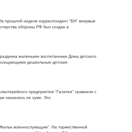
 На прошлой неделе корреспондент “БН” впервые
стерства обороны РФ был создан в
праздника маленькие воспитанники Дома детского
 посещающими дошкольные детские
алантерейного предприятия “Галатея” сравнили с
и оказались не хуже. Это
 “Жилье военнослужащим”. На торжественной