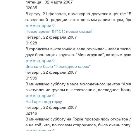
пятница
,
02
марта
2007
2035
В среду, 21 февраля, в культурно-досуговом центре 
заведенной традиции в этот день мы дарим отцам, 
комментарии
0
Новое время &#151; новые сказки!
четверг
,
22
февраля
2007
1928
В городском выставочном зале открылась новая экспо
двух бронницких кружков: “Мир игрушки”, которым рук
комментарии
0
Вначале было "Последнее слово"
четверг
,
22
февраля
2007
1995
В минувшую субботу в зале молодежного центра “Алиб
выступление группы и, к сожалению, последнее. Конце
комментарии
0
На Горке под горку
четверг
,
22
февраля
2007
2146
В минувшую субботу на Горке проводилось открытое 
а на той, что, по словам старожилов, была очень попу
комментарии
0