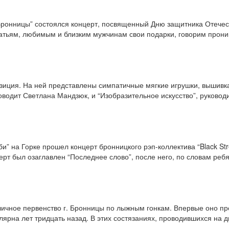
“Бронницы” состоялся концерт, посвященный Дню защитника Отечест
братьям, любимым и близким мужчинам свои подарки, говорим про
зиция. На ней представлены симпатичные мягкие игрушки, вышивка 
оводит Светлана Мандзюк, и “Изобразительное искусство”, руковод
и” на Горке прошел концерт бронницкого рэп-коллектива “Black Str
рт был озаглавлен “Последнее слово”, после него, по словам ребя
личное первенство г. Бронницы по лыжным гонкам. Впервые оно пр
лярна лет тридцать назад. В этих состязаниях, проводившихся на ди