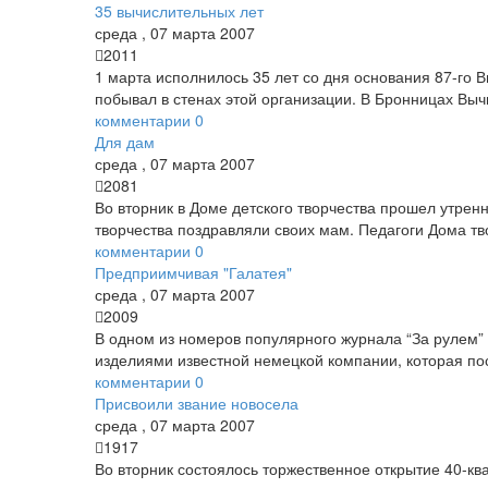
35 вычислительных лет
среда
,
07
марта
2007
2011
1 марта исполнилось 35 лет со дня основания 87-го
побывал в стенах этой организации. В Бронницах Вы
комментарии
0
Для дам
среда
,
07
марта
2007
2081
Во вторник в Доме детского творчества прошел утре
творчества поздравляли своих мам. Педагоги Дома 
комментарии
0
Предприимчивая "Галатея"
среда
,
07
марта
2007
2009
В одном из номеров популярного журнала “За рулем” 
изделиями известной немецкой компании, которая по
комментарии
0
Присвоили звание новосела
среда
,
07
марта
2007
1917
Во вторник состоялось торжественное открытие 40-к