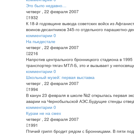
Это было недавно…
четверг
,
22
февраля
2007
1932
К 18-й годовщине вывода советских войск из Афганис
воинов-десантников 345-го отдельного парашютно-дес
комментарии
0
На пьедестале
четверг
,
22
февраля
2007
2216
Напротив центрального бронницкого стадиона в 1995
транспортер-тягач МТЛ-Б, это и вызывает у непосвя
комментарии
0
Школьный музей: первая выставка
четверг
,
22
февраля
2007
1994
В канун 23 февраля в школе №2 открылась первая эк
аварии на Чернобыльской АЭС.Будущие стенды отведу
комментарии
0
Курам не на смех
четверг
,
22
февраля
2007
1991
Птичий грипп бродит рядом с Бронницами. В пяти п