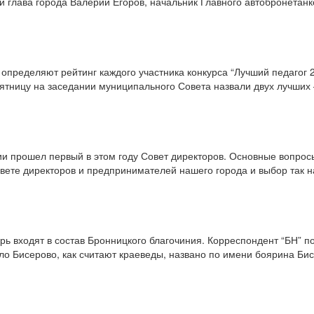
и глава города Валерий Егоров, начальник Главного автобронета
 определяют рейтинг каждого участника конкурса “Лучший педагог 
ятницу на заседании муниципального Совета назвали двух лучших
и прошел первый в этом году Совет директоров. Основные вопрос
ете директоров и предпринимателей нашего города и выбор так н
ь входят в состав Бронницкого благочиния. Корреспондент “БН” по
о Бисерово, как считают краеведы, названо по имени боярина Бис