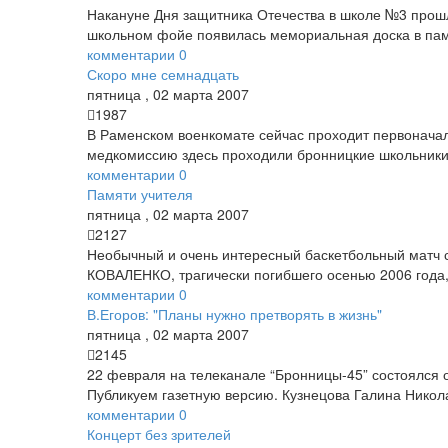
Накануне Дня защитника Отечества в школе №3 прошл
школьном фойе появилась мемориальная доска в пам
комментарии
0
Скоро мне семнадцать
пятница
,
02
марта
2007
1987
В Раменском военкомате сейчас проходит первоначал
медкомиссию здесь проходили бронницкие школьники. 
комментарии
0
Памяти учителя
пятница
,
02
марта
2007
2127
Необычный и очень интересный баскетбольный матч с
КОВАЛЕНКО, трагически погибшего осенью 2006 года,
комментарии
0
В.Егоров: "Планы нужно претворять в жизнь"
пятница
,
02
марта
2007
2145
22 февраля на телеканале “Бронницы-45” состоялся 
Публикуем газетную версию. Кузнецова Галина Никола
комментарии
0
Концерт без зрителей