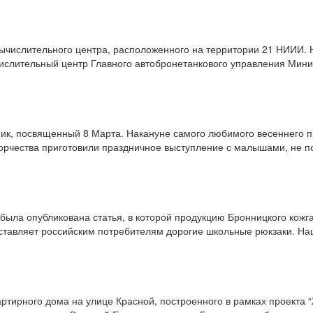
 Вычислительного центра, расположенного на территории 21 НИИИ.
числительный центр Главного автобронетанкового управления Мини
нник, посвященный 8 Марта. Накануне самого любимого весеннего 
творчества приготовили праздничное выступление с малышами, не
была опубликована статья, в которой продукцию Бронницкого кожг
ставляет российским потребителям дорогие школьные рюкзаки. Наш
вартирного дома на улице Красной, построенного в рамках проекта