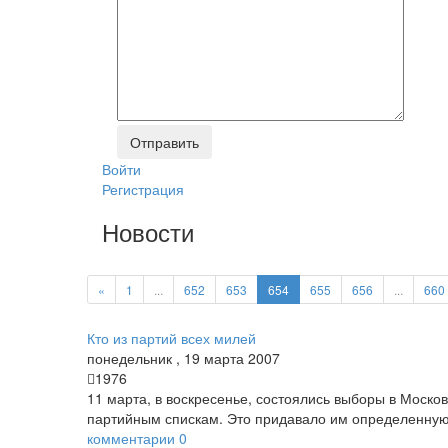
Войти
Регистрация
Новости
«
1
...
652
653
654
655
656
...
660
Кто из партий всех милей
понедельник
,
19
марта
2007
1976
11 марта, в воскресенье, состоялись выборы в Москов
партийным спискам. Это придавало им определенную 
комментарии
0