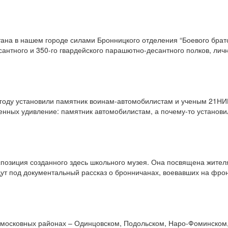
тана в нашем городе силами Бронницкого отделения “Боевого брат
антного и 350-го гвардейского парашютно-десантного полков, лич
 году установили памятник воинам-автомоби­листам и ученым 21Н
щенных удивление: памятник автомобилистам, а почему-то установ
спозиция созданного здесь школьного музея. Она посвящена жител
т под документальный рассказ о бронничанах, воевавших на фрон
одмосковных районах – Одинцовском, Подольском, Наро-Фоминском