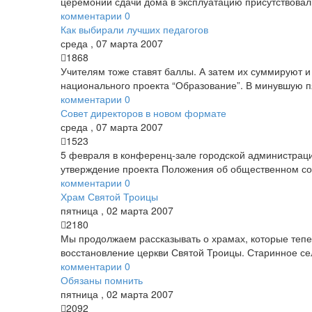
церемонии сдачи дома в эксплуатацию присутствовал
комментарии
0
Как выбирали лучших педагогов
среда
,
07
марта
2007
1868
Учителям тоже ставят баллы. А затем их суммируют и
национального проекта “Образование”. В минувшую п
комментарии
0
Совет директоров в новом формате
среда
,
07
марта
2007
1523
5 февраля в конференц-зале городской администраци
утверждение проекта Положения об общественном сов
комментарии
0
Храм Святой Троицы
пятница
,
02
марта
2007
2180
Мы продолжаем рассказывать о храмах, которые тепер
восстановление церкви Святой Троицы. Старинное сел
комментарии
0
Обязаны помнить
пятница
,
02
марта
2007
2092