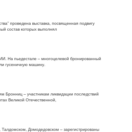
ства” проведена выставка, посвященная подвигу
ный состав которых выполнял
ИИИ. На пьедестале – многоцелевой бронированный
или гусеничную машину.
ям Бронниц – участникам ликвидации последствий
тах Великой Отечественной,
, Талдомском, Домодедовском – зарегистрированы