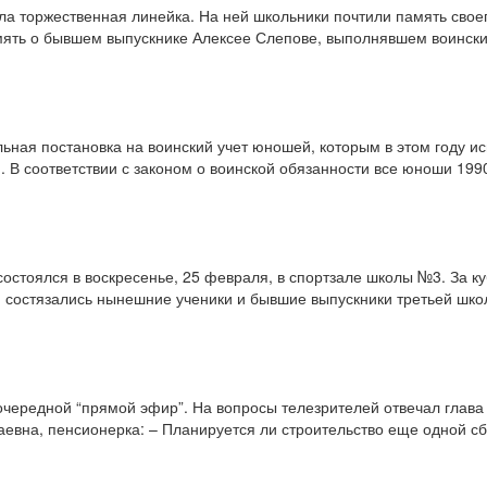
а торжественная линейка. На ней школьники почтили память своег
ять о бывшем выпускнике Алексее Слепове, выполнявшем воинский
ьная постановка на воинский учет юношей, которым в этом году и
В соответствии с законом о воинской обязанности все юноши 1990
остоялся в воскресенье, 25 февраля, в спортзале школы №3. За к
 состязались нынешние ученики и бывшие выпускники третьей шк
очередной “прямой эфир”. На вопросы телезрителей отвечал глав
евна, пенсионерка: – Планируется ли строительство еще одной сб