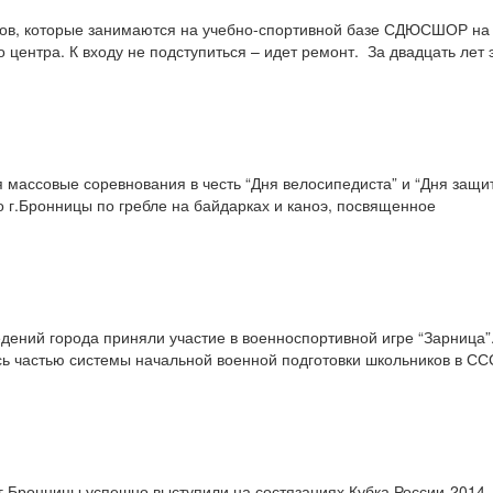
ов, которые занимаются на учебно-спортивной базе СДЮСШОР на 
 центра. К входу не подступиться – идет ремонт. За двадцать лет 
 массовые соревнования в честь “Дня велосипедиста” и “Дня защи
о г.Бронницы по гребле на байдарках и каноэ, посвященное
ений города приняли участие в военно­спортивной игре “Зарница”
сь частью системы начальной военной подготовки школьников в СС
г.Бронницы успешно выступили на состязаниях Кубка России-2014.