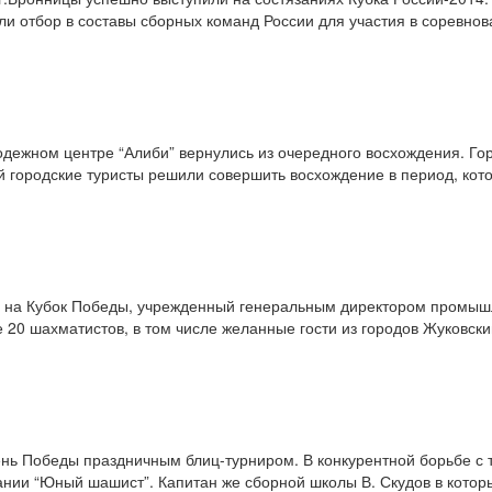
ли отбор в составы сборных команд России для участия в соревнов
лодежном центре “Алиби” вернулись из очередного восхождения. Го
й городские туристы решили совершить восхождение в период, кот
ам на Кубок Победы, учрежденный генеральным директором промыш
20 шахматистов, в том числе желанные гости из городов Жуковски
ь Победы праздничным блиц-турниром. В конкурентной борьбе с 
нии “Юный шашист”. Капитан же сборной школы В. Скудов в которы