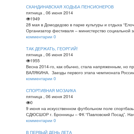
СКАНДИНАВСКАЯ ХОДЬБА ПЕНСИОНЕРОВ
пятница
,
06
июня
2014
1949
28 мая в Домодедово в парке культуры и отдыха “Ело
Организатор фестиваля – министерство социальной 
комментарии
0
ТАК ДЕРЖАТЬ, ГЕОРГИЙ!
пятница
,
06
июня
2014
1955
Весна 2014-го, как обычно, стала напряженным, но 
ВАЛЯКИНА. Заезды первого этапа чемпионата России-
комментарии
0
СПОРТИВНАЯ МОЗАИКА
пятница
,
06
июня
2014
0
9 июня на искусственном футбольном поле спортбазы
СДЮСШОР г. Бронницы – ФК “Павловский Посад”. Нача
комментарии
0
В ПЕРВЫЙ ДЕНЬ ЛЕТА