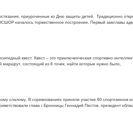
стязания, приуроченные ко Дню защиты детей. Традиционно откры
СДЮСШОР началось торжественное построение. Первый замглавы ад
осипедный квест. Квест – это приключенческая спортивно-интеллек
 маршрут, состоящий из 6 точек, найти которые нужно было,
ому слалому. В соревнованиях приняли участие 60 спортсменов из
риветствовали глава г.Бронницы Геннадий Пестов, президент обла