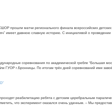
СШОР прошли матчи регионального финала всероссийских детских 
мяч” имеет давнюю славную историю. С инициативой о проведении
ународные соревнования по академической гребле “Большая моско
ли ГУОР г.Бронницы. По итогам трёх дней соревнований ими заво
О”
роходят реабилитацию ребята с детским церебральным параличем
отметить, что эксперимент оказался очень удачным. – Мы предоста