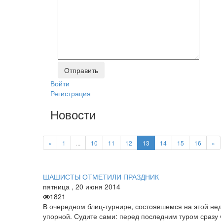
Войти
Регистрация
Новости
«
1
...
10
11
12
13
14
15
16
»
ШАШИСТЫ ОТМЕТИЛИ ПРАЗДНИК
пятница
,
20
июня
2014
1821
В очередном блиц-турнире, состоявшемся на этой не
упорной. Судите сами: перед последним туром сразу 