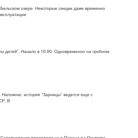
Бельском озере. Некоторые секции даже временно
эксплуатации
ты детей”. Начало в 10.00. Одновременно на гребном
. Напомню: история “Зарницы” ведется еще с
СР. В
 Соревнования проходили на р.Перена в г.Окуловка