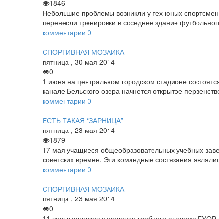
1846
Небольшие проблемы возникли у тех юных спортсмен
перенесли тренировки в соседнее здание футбольного
комментарии
0
СПОРТИВНАЯ МОЗАИКА
пятница
,
30
мая
2014
0
1 июня на центральном городском стадионе состоятся
канале Бельского озера начнется открытое первенств
комментарии
0
ЕСТЬ ТАКАЯ “ЗАРНИЦА”
пятница
,
23
мая
2014
1879
17 мая учащиеся общеобразовательных учебных завед
советских времен. Эти командные состязания являли
комментарии
0
СПОРТИВНАЯ МОЗАИКА
пятница
,
23
мая
2014
0
11 воспитанников отделения гребного слалома ГУОР 