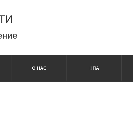
ТИ
ение
О НАС
НПА