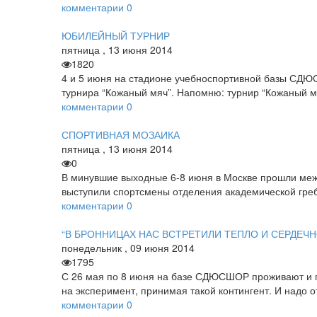
комментарии
0
ЮБИЛЕЙНЫЙ ТУРНИР
пятница
,
13
июня
2014
1820
4 и 5 июня на стадионе учебно­спортивной базы СДЮ
турнира “Кожаный мяч”. Напомню: турнир “Кожаный 
комментарии
0
СПОРТИВНАЯ МОЗАИКА
пятница
,
13
июня
2014
0
В минувшие выходные 6-8 июня в Москве прошли межд
выступили спортсмены отделения академической греб
комментарии
0
“В БРОННИЦАХ НАС ВСТРЕТИЛИ ТЕПЛО И СЕРДЕЧН
понедельник
,
09
июня
2014
1795
С 26 мая по 8 июня на базе СДЮСШОР проживают и п
на эксперимент, принимая такой контингент. И надо 
комментарии
0