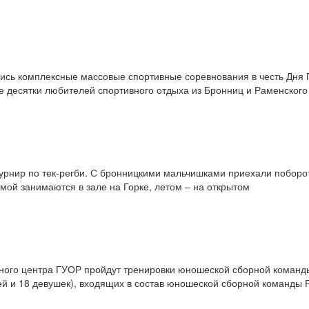
ись комплексные массовые спортивные соревнования в честь Дня
е десятки любителей спортивного отдыха из Бронниц и Раменского
урнир по тек-регби. С бронницкими мальчишками приехали побороть
имой занимаются в зале на Горке, летом – на открытом
очного центра ГУОР пройдут тренировки юношеской сборной команд
ей и 18 девушек), входящих в состав юношеской сборной команды 