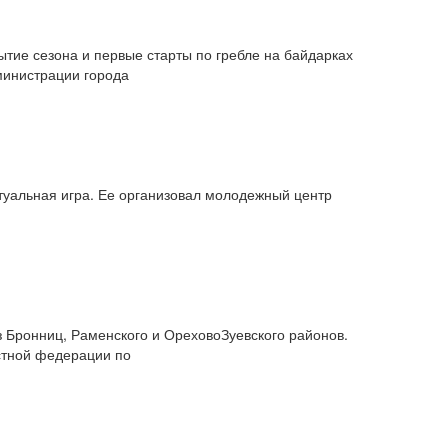
тие сезона и первые старты по гребле на байдарках
министрации города
туальная игра. Ее организовал молодежный центр
 Бронниц, Раменского и Орехово­Зуевского районов.
стной федерации по