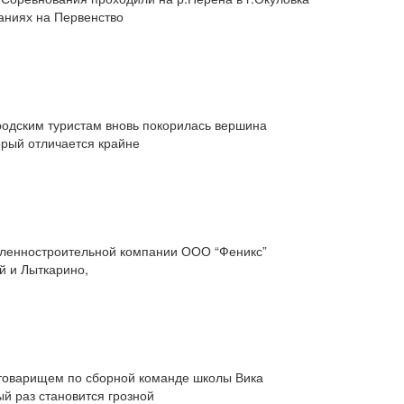
аниях на Первенство
родским туристам вновь покорилась вершина
орый отличается крайне
ленно­строительной компании ООО “Феникс”
й и Лыткарино,
товарищем по сборной команде школы Вика
й раз становится грозной