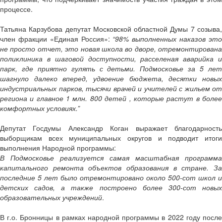
процессе.
Татьяна Карзубова депутат Московской областной Думы 7 созыва,
член фракции «Единая Россия»:
“98% выполненных наказов эт
не просто отчет, это новая школа во дворе, отремонтирована
поликлиника в шаговой доступности, расселеная аварийка и
парк, где приятно гулять с детьми. Подмосковье за 5 лет
шагнуло далеко вперед, удвоение бюджета, десятки новых
индустриальных парков, тысячи врачей и учителей с жильем от
региона и главное 1 млн. 800 детей , которые растут в более
комфортных условиях.”
Депутат Госдумы Александр Коган выражает благодарность
выборщикам всех муниципальных округов и подводит итоги
выполнения Народной программы:
В Подмосковье реализуется самая масштабная программа
капитального ремонта объектов образования в стране. За
последние 5 лет было отремонтировано около 500-сот школ и
детских садов, а также построено более 300-сот новых
образовательных учреждений
.
В г.о. Бронницы в рамках народной программы в 2022 году после