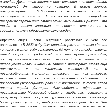
и клубов. Даже после капитального ремонта в старом здании
помещений для этого не хватало. В новом корпусе
предусмотрены и библиотека с читальным залом, и
просторный актовый зал. В своё время включение в народную
программу партии дало старт этим изменениям. Приятно, что
тогда в проект заложили не просто «стены», но и
содержательную образовательную среду».
Директор лицея Елена Петрунина рассказала с чего все
начиналось:
«В 2022 году был проведен ремонт нашего здания,
которому в этом году исполнилось 65 лет и уже тогда появился
такой запрос от родителей, что нам нужна пристройка,
потому что количество детей за последние несколько лет в
школе увеличилось. И конечно, вопрос о пристройке стоял еще
потому-что у нас маленький спортивный зал и
приспособленная, маленькая столовая, нет как такового
актового зала, и нет специализированных кабинетов для
проведения узкоспециализированные предметов. И тогда глава
нашего города Дмитрий Александрович, обратился в
правительство Московской области, чтобы нас поставили в
программу. Конечно, на разных уровнях согласовывался проект,и
было принято решение, чтоб у нас эта пристройка была. Она
идет на 100 мест, кажется что здание должно быть