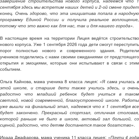
завершение строительства нового корпуса, надеемся что 1
сентября здесь мы встретим наших детей и 2-ой смене придет
конец. Очень здорово, что эта инициатива попала в народную
программу Единой России и получила реальное воплощение,
потому что это важно как для нас, так и для нашего города».
В настоящее время на территории Лицея ведётся строительство
нового корпуса. Уже 1 сентября 2026 года дети смогут переступить
порог полностью нового и современного здания. Родители
учеников поделились с нами своими ожиданиями от предстоящего
открытия и эмоциями, которые они испытывают в связи с этим
событием.
Ольга Кайнова, мама ученика 8 класса лицея:
«Я сама училась 
этой школе, и старшие дети также учились здесь, и очень
радостно что младший ребенок будет учиться в таком
светлой, новой современной, благоустроенной школе. Работы
уже вышли на финальный этап, надеемся что к 1 сентября все
будет закончено. Прекрасный спортзал, отличная столовая,
которой раньше не было в школе, актовый зал большой, со
сценой, радостно, что детям достанется такое богатство»
.
Ирада Джафарова, мама ученика 11 класса лицея:
«Почти 4 год