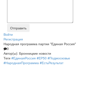
Войти
Регистрация
Народная программа партии "Единая Россия"
0
Автор(ы):
Бронницкие новости
Теги
#ЕдинаяРоссия #ЕР50 #Подмосковье
#НароднаяПрограмма #ЕстьРезультат