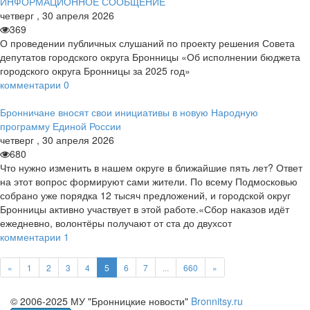
ИНФОРМАЦИОННОЕ СООБЩЕНИЕ
четверг
,
30
апреля
2026
369
О проведении публичных слушаний по проекту решения Совета
депутатов городского округа Бронницы «Об исполнении бюджета
городского округа Бронницы за 2025 год»
комментарии
0
Бронничане вносят свои инициативы в новую Народную
программу Единой России
четверг
,
30
апреля
2026
680
Что нужно изменить в нашем округе в ближайшие пять лет? Ответ
на этот вопрос формируют сами жители. По всему Подмосковью
собрано уже порядка 12 тысяч предложений, и городской округ
Бронницы активно участвует в этой работе.«Сбор наказов идёт
ежедневно, волонтёры получают от ста до двухсот
комментарии
1
«
1
2
3
4
5
6
7
...
660
»
© 2006-2025 МУ "Бронницкие новости"
Bronnitsy.ru