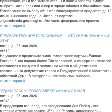
Бронничане, как и все жители страны и нашей области, смогут
выбрать, какой парк или сквер в городе обновят в ближайшие годы.
Голосование по выбору объектов благоустройства продлится до 12
июня нынешнего года на Интернет-портале
zagorodsreda.gosuslugi.ru. Это часть федерального проекта
комментарии
0
ПРЕДВАРИТЕЛЬНОЕ ГОЛОСОВАНИЕ — ЭТО ОЧЕНЬ ЗНАЧИМЫЙ
ЭТАП!
пятница
,
08
мая
2026
312
На участие в предварительном голосовании партии «Единая
Россия» было подано более 700 заявлений, а конкурс соискателей
составляет в среднем 6 человек на место в общественном
состязании за депутатские кресла в Государственной и Московской
областной Думе. В преддверии сентябрьских выборов
комментарии
0
"ЕДИНОРОССЫ" ПОЗДРАВЛЯЮТ жителей С 9 МАЯ
пятница
,
08
мая
2026
242
В преддверии всенародного празднования Дня Победы все
местные отделения партии «Единая Россия» организовали и