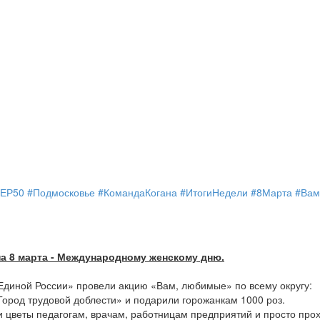
#ЕР50
#Подмосковье
#КомандаКогана
#ИтогиНедели
#8Марта
#Ва
а 8 марта - Международному женскому дню.
Единой России» провели акцию «Вам, любимые» по всему округу:
Город трудовой доблести» и подарили горожанкам 1000 роз.
 цветы педагогам, врачам, работницам предприятий и просто прох