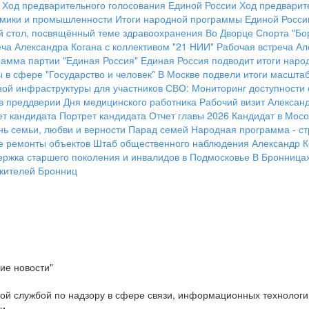
Ход предварительного голосования Единой России
Ход предварит
омики и промышленности
Итоги народной программы Единой Росси
ый стол, посвящённый теме здравоохранения
Во Дворце Спорта "Бор
ча Александра Когана с коллективом "21 НИИ"
Рабочая встреча Ал
амма партии "Единая Россия"
Единая Россия подводит итоги наро
 в сфере "Государство и человек"
В Москве подвели итоги масшта
ной инфраструктуры для участников СВО:
Мониторинг доступности
 в преддверии Дня медицинского работника
Рабочий визит Алексан
ет кандидата
Портрет кандидата
Отчет главы 2026
Кандидат в Мосо
нь семьи, любви и верности
Парад семей
Народная программа - ст
е ремонты объектов
Штаб общественного наблюдения
Александр К
ержка старшего поколения и инвалидов в Подмосковье
В Бронница
жителей Бронниц
ие новости"
ой службой по надзору в сфере связи, информационных технологи
ти