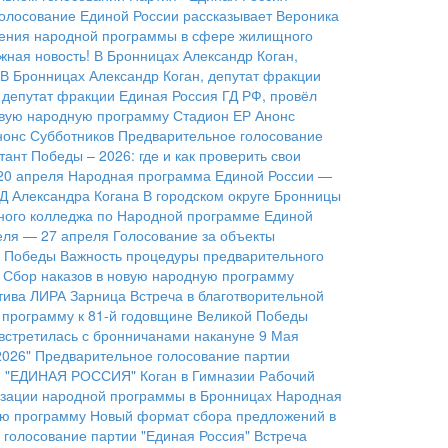
голосование Единой России рассказывает Вероника
нения народной программы в сфере жилищного
жная новость!
В Бронницах Александр Коган,
В Бронницах Александр Коган, депутат фракции
 депутат фракции Единая Россия ГД РФ, провёл
овую народную программу
Стадион ЕР
Анонс
нонс Субботников
Предварительное голосование
тант Победы – 2026: где и как проверить свои
20 апреля
Народная программа Единой России —
ГД Александра Когана
В городском округе Бронницы
ного колледжа по Народной программе Единой
еля — 27 апреля
Голосование за объекты
к Победы
Важность процедуры предварительного
Сбор наказов в новую народную программу
тива ЛИРА
Зарница
Встреча в благотворительной
 программу к 81-й годовщине Великой Победы
 встретилась с бронничанами накануне 9 Мая
2026"
Предварительное голосование партии
 "ЕДИНАЯ РОССИЯ"
Коган в Гимназии
Рабочий
изации народной программы в Бронницах
Народная
ую программу
Новый формат сбора предложений в
 голосование партии "Единая Россия"
Встреча