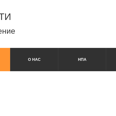
ТИ
ение
О НАС
НПА