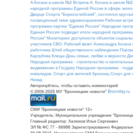
А.Когана в школе №2
Встреча А. Когана в школе №2
народной программы Единой России в сфере экон
Дворце Спорта "Борисоглебский", состоялся кругл
посвящённый теме здравоохранения
Рабочая встре
программа партии "Единая Россия"
Народная прогр
Единая Россия подводит итоги народной программы
России"
Мониторинг доступности объектов социаль
участников СВО:
Рабочий визит Александра Когана
работника
Штаб общественного наблюдения
Портр
Карзубова
Клещи
День семьи, любви и верности
Де
Народная программа - строительство и капитальны
выдвижение в Госдуму
Народная программа - подд
инвалидов.
Спорт для жителей Бронниц
Спорт для 
Назад
Авторизуйтесь, чтобы оставить комментарий
© 2006-2025 МУ "Бронницкие новости"
Bronnitsy.ru
СМИ "Бронницкие новости" 12+
Учредитель: Муниципальное учреждение "Бронницк
Главный редактор: Халюков Илья Сергеевич
ЭЛ № ФС 77 - 66988 Зарегистрированно Федеральн
30.08.2016. Наименование СМИ Бронницкие новос