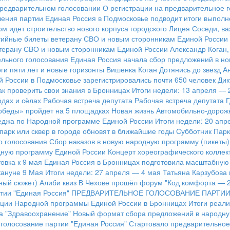
предварительном голосовании
О регистрации на предварительное 
ления партии
Единая Россия в Подмосковье подводит итоги выпол
ом идет строительство нового корпуса городского Лицея
Соседи, ва
ртийные билеты ветерану СВО и новым сторонникам Единой России
етерану СВО и новым сторонникам Единой России
Александр Коган,
ельного голосования
Единая Россия начала сбор предложений в н
ги пяти лет и новые горизонты
Вишенка Коган
Дотянись до звезд
А
 России в Подмосковье зарегистрировались почти 650 человек
Дик
как проверить свои знания в Бронницах
Итоги недели: 13 апреля — 
одах и сёлах
Рабочая встреча депутата
Рабочая встреча депутата 
обеды» пройдет на 5 площадках
Новая жизнь Автомобильно-дорож
еджа по Народной программе Единой России
Итоги недели: 20 апр
парк или сквер в городе обновят в ближайшие годы
Субботник Пар
о голосования
Сбор наказов в новую народную программу (пикеты)
дную программу Единой России
Концерт хореографического коллек
овка к 9 мая
Единая Россия в Бронницах подготовила масштабную
кануне 9 Мая
Итоги недели: 27 апреля — 4 мая
Татьяна Карзубова
ный сюжет)
Алиби квиз
В Чехове прошёл форум "Код комфорта — 
тии "Единая Россия"
ПРЕДВАРИТЕЛЬНОЕ ГОЛОСОВАНИЕ ПАРТИИ
ации Народной программы Единой России в Бронницах
Итоги реал
а "Здравоохранение"
Новый формат сбора предложений в народн
голосование партии "Единая Россия"
Стартовало предварительное