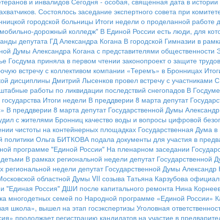
етеранов и инвалидов
Сегодня - особая, священная дата в истории
ахватчиков.
Состоялось заседание экспертного совета при комитете
нницкой городской больницы
Итоги недели о проделанной работе д
томобильно-дорожный колледж"
В Единой России есть люди, для кот
анды депутата ГД Александра Когана
В городской Гимназии в рам
нной Думы Александра Когана с представителями общественности
ье
Госдума приняла в первом чтении законопроект о защите трудов
очую встречу с коллективом компании «Теремъ» в Бронницах
Итог
кой дисциплины
Дмитрий Лысенков провел встречу с участниками 
штабные работы по ликвидации последствий снегопадов
В Госдуме
 государства
Итоги недели
В преддверии 8 марта депутат Государ
с»
В преддверии 8 марта депутат Государственной Думы Александр
удил с жителями Бронниц качество воды и вопросы цифровой безо
ении чистоты на контейнерных площадках
Государственная Дума в 
й политики
Ольга БИТКОВА подала документы для участия в предв
ной программе "Единой России"
На пленарном заседании Государс
 детьми
В рамках региональной недели депутат Государственной Д
х региональной недели депутат Государственной Думы Александр К
 Московской областной Думы VII созыва Татьяна Карзубова официа
и "Единая Россия"
ДШИ после капитального ремонта
Нина Корнеев
ка многодетных семей по Народной программе «Единой России»
К
ая школа», вышел на этап госэкспертизы
Уголовная ответственнос
ия» продолжает регистрацию кандидатов на участие в предварит