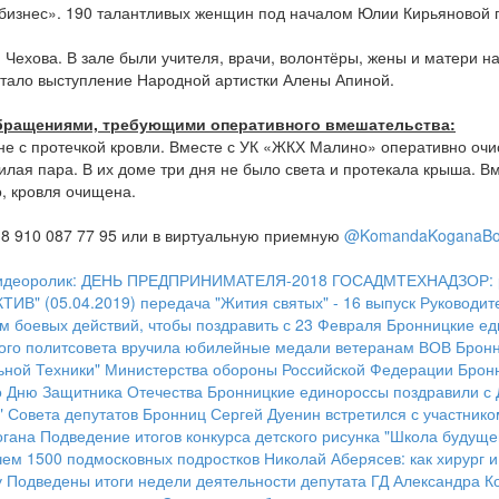
бизнес». 190 талантливых женщин под началом Юлии Кирьяновой 
ехова. В зале были учителя, врачи, волонтёры, жены и матери 
стало выступление Народной артистки Алены Апиной.
бращениями, требующими оперативного вмешательства:
не с протечкой кровли. Вместе с УК «ЖКХ Малино» оперативно очис
жилая пара. В их доме три дня не было света и протекала крыша.
, кровля очищена.
8 910 087 77 95 или в виртуальную приемную
@KomandaKoganaBo
идеоролик: ДЕНЬ ПРЕДПРИНИМАТЕЛЯ-2018
ГОСАДМТЕХНАДЗОР: ре
ИВ" (05.04.2019)
передача "Жития святых" - 16 выпуск
Руководит
м боевых действий, чтобы поздравить с 23 Февраля
Бронницкие ед
ого политсовета вручила юбилейные медали ветеранам ВОВ
Бронн
ьной Техники" Министерства обороны Российской Федерации
Брон
го Дню Защитника Отечества
Бронницкие единороссы поздравили с 
" Совета депутатов Бронниц Сергей Дуенин встретился с участник
огана
Подведение итогов конкурса детского рисунка "Школа будуще
чем 1500 подмосковных подростков
Николай Аберясев: как хирург 
у
Подведены итоги недели деятельности депутата ГД Александра К