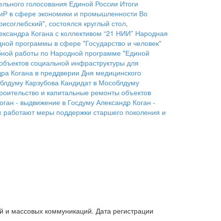
ельного голосования Единой России
Итоги
иР в сфере экономики и промышленности
Во
исоглебский", состоялся круглый стол,
ександра Когана с коллективом “21 НИИ”
Народная
дной программы в сфере "Государство и человек"
бной работы по Народной программе "Единой
 объектов социальной инфраструктуры для
дра Когана в преддверии Дня медицинского
блдуму Карзубова
Кандидат в Мособлдуму
роительство и капитальные ремонты объектов
оган - выдвижение в Госдуму
Александр Коган -
х работают меры поддержки старшего поколения и
й и массовых коммуникаций. Дата регистрации