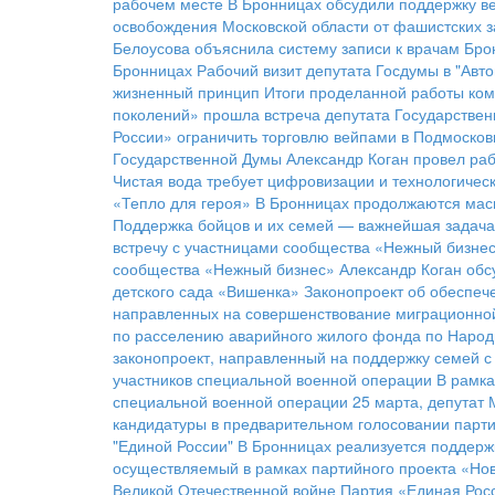
рабочем месте
В Бронницах обсудили поддержку в
освобождения Московской области от фашистских з
Белоусова объяснила систему записи к врачам Бро
Бронницах
Рабочий визит депутата Госдумы в "Ав
жизненный принцип
Итоги проделанной работы ком
поколений» прошла встреча депутата Государстве
России» ограничить торговлю вейпами в Подмосков
Государственной Думы Александр Коган провел раб
Чистая вода требует цифровизации и технологичес
«Тепло для героя»
В Бронницах продолжаются мас
Поддержка бойцов и их семей — важнейшая задача
встречу с участницами сообщества «Нежный бизне
сообщества «Нежный бизнес»
Александр Коган обс
детского сада «Вишенка»
Законопроект об обеспеч
направленных на совершенствование миграционно
по расселению аварийного жилого фонда по Народ
законопроект, направленный на поддержку семей с
участников специальной военной операции
В рамка
специальной военной операции
25 марта, депутат
кандидатуры в предварительном голосовании парти
"Единой России"
В Бронницах реализуется поддерж
осуществляемый в рамках партийного проекта «Нов
Великой Отечественной войне
Партия «Единая Росс