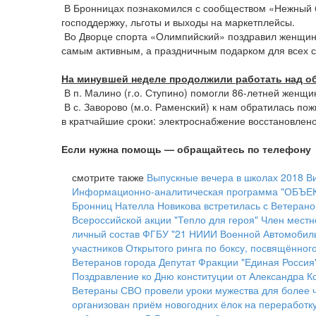
В Бронницах познакомился с сообществом «Нежный 
господдержку, льготы и выходы на маркетплейсы.
Во Дворце спорта «Олимпийский» поздравил женщин Ч
самым активным, а праздничным подарком для всех 
На минувшей неделе продолжили работать над о
В п. Малино (г.о. Ступино) помогли 86-летней женщи
В с. Заворово (м.о. Раменский) к нам обратилась по
в кратчайшие сроки: электроснабжение восстановлено
Если нужна помощь — обращайтесь по телефону
смотрите также
Выпускные вечера в школах 2018
В
Информационно-аналитическая программа "ОБЪЕКТ
Бронниц Нателла Новикова встретилась с Ветерано
Всероссийской акции "Тепло для героя"
Член местн
личный состав ФГБУ "21 НИИИ Военной Автомобил
участников Открытого ринга по боксу, посвящённо
Ветеранов города
Депутат Фракции "Единая Россия
Поздравление ко Дню конституции от Александра К
Ветераны СВО провели уроки мужества для более 
организован приём новогодних ёлок на переработк