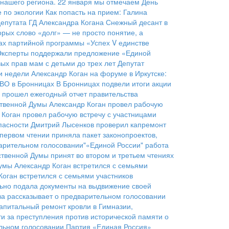
 нашего региона. 22 января мы отмечаем День
 по экологии
Как попасть на прием: Галина
епутата ГД Александра Когана
Снежный десант в
орых слово «долг» — не просто понятие, а
ках партийной программы «Успех V единстве
Эксперты поддержали предложение «Единой
ых прав мам с детьми до трех лет
Депутат
и недели
Александр Коган на форуме в Иркутске:
СВО в Бронницах
В Бронницах подвели итоги акции
 прошел ежегодный отчет правительства
ственной Думы Александр Коган провел рабочую
 Коган провел рабочую встречу с участницами
пасности
Дмитрий Лысенков проверил капремонт
первом чтении приняла пакет законопроектов,
арительном голосовании"«Единой России"
работа
твенной Думы принят во втором и третьем чтениях
умы Александр Коган встретился с семьями
оган встретился с семьями участников
льно подала документы на выдвижение своей
а рассказывает о предварительном голосовании
апитальный ремонт кровли в Гимназии,
ти за преступления против исторической памяти о
ельном голосовании
Партия «Единая Россия»