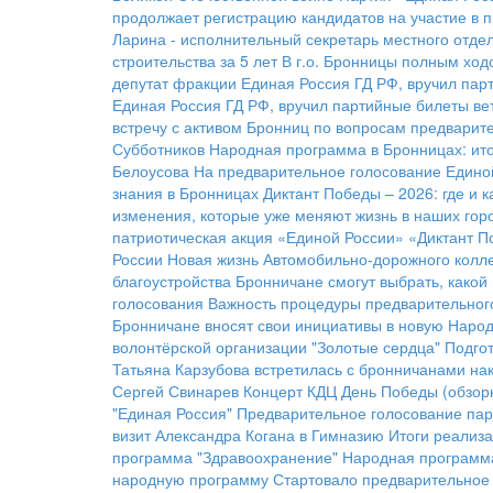
продолжает регистрацию кандидатов на участие в 
Ларина - исполнительный секретарь местного отде
строительства за 5 лет
В г.о. Бронницы полным ход
депутат фракции Единая Россия ГД РФ, вручил па
Единая Россия ГД РФ, вручил партийные билеты в
встречу с активом Бронниц по вопросам предварит
Субботников
Народная программа в Бронницах: ито
Белоусова
На предварительное голосование Единой
знания в Бронницах
Диктант Победы – 2026: где и 
изменения, которые уже меняют жизнь в наших гор
патриотическая акция «Единой России» «Диктант П
России
Новая жизнь Автомобильно-дорожного колл
благоустройства
Бронничане смогут выбрать, какой 
голосования
Важность процедуры предварительног
Бронничане вносят свои инициативы в новую Наро
волонтёрской организации "Золотые сердца"
Подгот
Татьяна Карзубова встретилась с бронничанами на
Сергей Свинарев
Концерт КДЦ
День Победы (обзор
"Единая Россия"
Предварительное голосование пар
визит Александра Когана в Гимназию
Итоги реализ
программа "Здравоохранение"
Народная программ
народную программу
Стартовало предварительное 