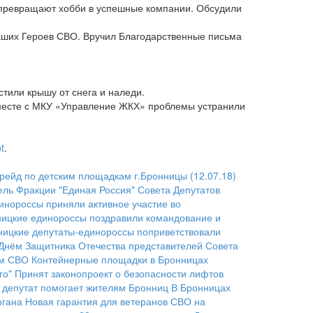
превращают хобби в успешные компании. Обсудили
наших Героев СВО. Вручил Благодарственные письма
тили крышу от снега и наледи.
 Вместе с МКУ «Управление ЖКХ» проблемы устранили
t
.
йд по детским площадкам г.Бронницы (12.07.18)
ель Фракции "Единая Россия" Совета Депутатов
инороссы приняли активное участие во
ицкие единороссы поздравили командование и
ницкие депутаты-единороссы поприветствовали
Днём Защитника Отечества представителей Совета
ом СВО
Контейнерные площадки в Бронницах
го"
Принят законопроект о безопасности лифтов
и депутат помогает жителям Бронниц
В Бронницах
огана
Новая гарантия для ветеранов СВО на