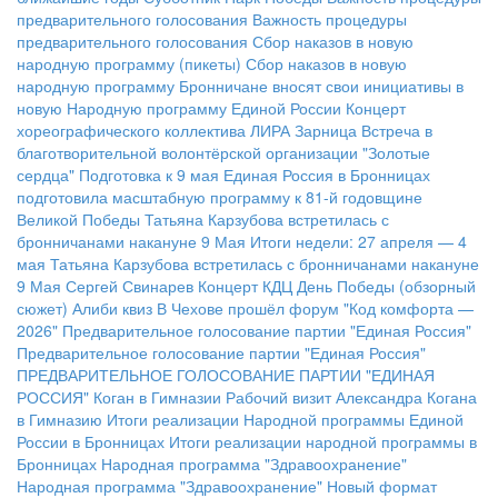
предварительного голосования
Важность процедуры
предварительного голосования
Сбор наказов в новую
народную программу (пикеты)
Сбор наказов в новую
народную программу
Бронничане вносят свои инициативы в
новую Народную программу Единой России
Концерт
хореографического коллектива ЛИРА
Зарница
Встреча в
благотворительной волонтёрской организации "Золотые
сердца"
Подготовка к 9 мая
Единая Россия в Бронницах
подготовила масштабную программу к 81-й годовщине
Великой Победы
Татьяна Карзубова встретилась с
бронничанами накануне 9 Мая
Итоги недели: 27 апреля — 4
мая
Татьяна Карзубова встретилась с бронничанами накануне
9 Мая
Сергей Свинарев
Концерт КДЦ
День Победы (обзорный
сюжет)
Алиби квиз
В Чехове прошёл форум "Код комфорта —
2026"
Предварительное голосование партии "Единая Россия"
Предварительное голосование партии "Единая Россия"
ПРЕДВАРИТЕЛЬНОЕ ГОЛОСОВАНИЕ ПАРТИИ "ЕДИНАЯ
РОССИЯ"
Коган в Гимназии
Рабочий визит Александра Когана
в Гимназию
Итоги реализации Народной программы Единой
России в Бронницах
Итоги реализации народной программы в
Бронницах
Народная программа "Здравоохранение"
Народная программа "Здравоохранение"
Новый формат