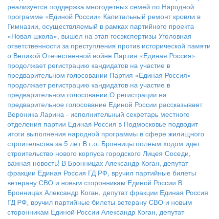
реализуется поддержка многодетных семей по Народной
программе «Единой России»
Капитальный ремонт кровли в
Гимназии, осуществляемый в рамках партийного проекта
«Новая школа», вышел на этап госэкспертизы
Уголовная
ответственности за преступления против исторической памяти
о Великой Отечественной войне
Партия «Единая Россия»
продолжает регистрацию кандидатов на участие в
предварительном голосовании
Партия «Единая Россия»
продолжает регистрацию кандидатов на участие в
предварительном голосовании
О регистрации на
предварительное голосование Единой России рассказывает
Вероника Ларина - исполнительный секретарь местного
отделения партии
Единая Россия в Подмосковье подводит
итоги выполнения народной программы в сфере жилищного
строительства за 5 лет
В г.о. Бронницы полным ходом идет
строительство нового корпуса городского Лицея
Соседи,
важная новость!
В Бронницах Александр Коган, депутат
фракции Единая Россия ГД РФ, вручил партийные билеты
ветерану СВО и новым сторонникам Единой России
В
Бронницах Александр Коган, депутат фракции Единая Россия
ГД РФ, вручил партийные билеты ветерану СВО и новым
сторонникам Единой России
Александр Коган, депутат