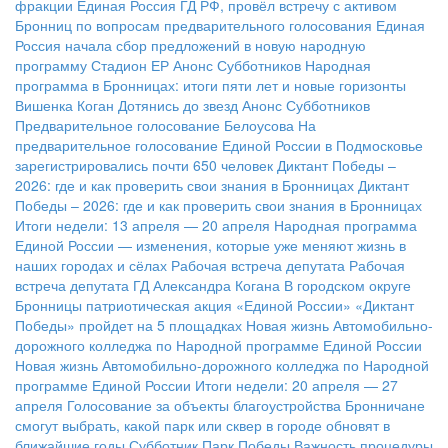
фракции Единая Россия ГД РФ, провёл встречу с активом
Бронниц по вопросам предварительного голосования
Единая
Россия начала сбор предложений в новую народную
программу
Стадион ЕР
Анонс Субботников
Народная
программа в Бронницах: итоги пяти лет и новые горизонты
Вишенка Коган
Дотянись до звезд
Анонс Субботников
Предварительное голосование Белоусова
На
предварительное голосование Единой России в Подмосковье
зарегистрировались почти 650 человек
Диктант Победы –
2026: где и как проверить свои знания в Бронницах
Диктант
Победы – 2026: где и как проверить свои знания в Бронницах
Итоги недели: 13 апреля — 20 апреля
Народная программа
Единой России — изменения, которые уже меняют жизнь в
наших городах и сёлах
Рабочая встреча депутата
Рабочая
встреча депутата ГД Александра Когана
В городском округе
Бронницы патриотическая акция «Единой России» «Диктант
Победы» пройдет на 5 площадках
Новая жизнь Автомобильно-
дорожного колледжа по Народной программе Единой России
Новая жизнь Автомобильно-дорожного колледжа по Народной
программе Единой России
Итоги недели: 20 апреля — 27
апреля
Голосование за объекты благоустройства
Бронничане
смогут выбрать, какой парк или сквер в городе обновят в
ближайшие годы
Субботник Парк Победы
Важность процедуры