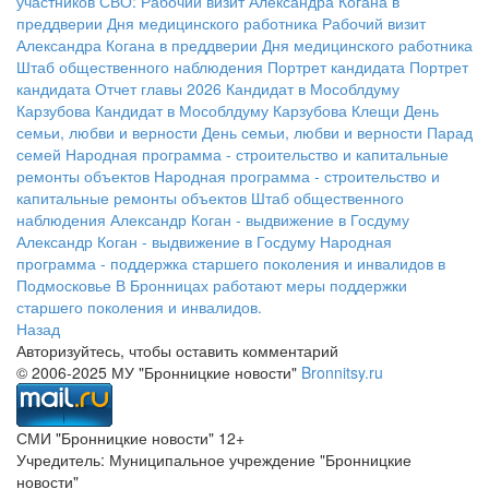
участников СВО:
Рабочий визит Александра Когана в
преддверии Дня медицинского работника
Рабочий визит
Александра Когана в преддверии Дня медицинского работника
Штаб общественного наблюдения
Портрет кандидата
Портрет
кандидата
Отчет главы 2026
Кандидат в Мособлдуму
Карзубова
Кандидат в Мособлдуму Карзубова
Клещи
День
семьи, любви и верности
День семьи, любви и верности
Парад
семей
Народная программа - строительство и капитальные
ремонты объектов
Народная программа - строительство и
капитальные ремонты объектов
Штаб общественного
наблюдения
Александр Коган - выдвижение в Госдуму
Александр Коган - выдвижение в Госдуму
Народная
программа - поддержка старшего поколения и инвалидов в
Подмосковье
В Бронницах работают меры поддержки
старшего поколения и инвалидов.
Назад
Авторизуйтесь, чтобы оставить комментарий
© 2006-2025 МУ "Бронницкие новости"
Bronnitsy.ru
СМИ "Бронницкие новости" 12+
Учредитель: Муниципальное учреждение "Бронницкие
новости"