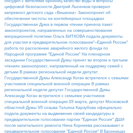
обсудил с жителями Бронниц качество воды и вопросы
цифровой безопасности
Дмитрий Лысенков проверил
капремонт детского сада «Вишенка»
Законопроект об
обеспечении чистоты на контейнерных площадках
Государственная Дума в первом чтении приняла пакет
законопроектов, направленных на совершенствование
миграционной политики
Ольга БИТКОВА подала документы
для участия в предварительном голосовании"«Единой России"
работа по расселению аварийного жилого фонда по
Народной программе "Единой России"
На пленарном
заседании Государственной Думы принят во втором и третьем
чтениях законопроект, направленный на поддержку семей с
детьми
В рамках региональной недели депутат
Государственной Думы Александр Коган встретился с семьями
участников специальной военной операции
В рамках
региональной недели депутат Государственной Думы
Александр Коган встретился с семьями участников
специальной военной операции
25 марта, депутат Московской
областной Думы VII созыва Татьяна Карзубова официально
подала документы на выдвижение своей кандидатуры в
предварительном голосовании партии "Единая Россия"
ДШИ
после капитального ремонта
Нина Корнеева рассказывает о
предварительном голосовании "Единой России"
В Бронницах