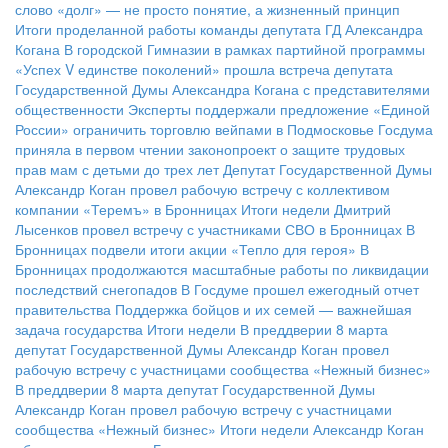
слово «долг» — не просто понятие, а жизненный принцип
Итоги проделанной работы команды депутата ГД Александра
Когана
В городской Гимназии в рамках партийной программы
«Успех V единстве поколений» прошла встреча депутата
Государственной Думы Александра Когана с представителями
общественности
Эксперты поддержали предложение «Единой
России» ограничить торговлю вейпами в Подмосковье
Госдума
приняла в первом чтении законопроект о защите трудовых
прав мам с детьми до трех лет
Депутат Государственной Думы
Александр Коган провел рабочую встречу с коллективом
компании «Теремъ» в Бронницах
Итоги недели
Дмитрий
Лысенков провел встречу с участниками СВО в Бронницах
В
Бронницах подвели итоги акции «Тепло для героя»
В
Бронницах продолжаются масштабные работы по ликвидации
последствий снегопадов
В Госдуме прошел ежегодный отчет
правительства
Поддержка бойцов и их семей — важнейшая
задача государства
Итоги недели
В преддверии 8 марта
депутат Государственной Думы Александр Коган провел
рабочую встречу с участницами сообщества «Нежный бизнес»
В преддверии 8 марта депутат Государственной Думы
Александр Коган провел рабочую встречу с участницами
сообщества «Нежный бизнес»
Итоги недели
Александр Коган