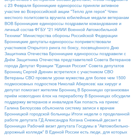
с 23 Февраля
Бронницкие единороссы приняли активное
участие во Всероссийской акции "Тепло для героя"
Член
местного политсовета вручила юбилейные медали ветеранам
ВОВ
Бронницкие единороссы поздравили командование и
личный состав ФГБУ "21 НИИИ Военной Автомобильной
Техники" Министерства обороны Российской Федерации
Бронницкие депутаты-единороссы поприветствовали
участников Открытого ринга по боксу, посвящённого Дню
Защитника Отечества
Бронницкие единороссы поздравили с
Днём Защитника Отечества представителей Совета Ветеранов
города
Депутат Фракции "Единая Россия" Совета депутатов
Бронниц Сергей Дуенин встретился с участником СВО
Ветераны СВО провели уроки мужества для более чем 1500
подмосковных подростков
Николай Аберясев: как хирург и
депутат помогает жителям Бронниц
В Бронницах организован
приём новогодних ёлок на переработку
В Бронницах обсудили
поддержку ветеранов и инвалидов
Как попасть на прием:
Галина Белоусова объяснила систему записи к врачам
Бронницкой городской больницы
Итоги недели о проделанной
работе депутата ГД Александра Когана
Снежный десант в
Бронницах
Рабочий визит депутата Госдумы в "Автомобильно-
дорожный колледж"
В Единой России есть люди, для которых