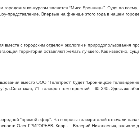
 городским конкурсом является “Мисс Бронницы”. Судя по всему, 
шоу-представление. Впервые на финише этого года в нашем городе
ия вместе с городским отделом экологии и природопользования про
егающая территория оставляют желать лучшего. Как известно, су
ользования вместо ООО “Телетрест” будет “Бронницкое телевидени
: ул.Советская, 71, телефон тоже прежний – 65-245. Здесь же або
очередной “прямой эфир”. На вопросы телезрителей отвечали нач
асности Олег ГРИГОРЬЕВ. Корр.: – Валерий Николаевич, вначале 