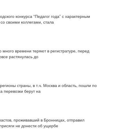
дского конкурса “Педагог года” с характерным
со своими коллегами, стала
о много времени теряют в регистратуре, перед
вовсе растянулась до
егионы страны, в т.ч. Москва и область, пошли по
на перевозки берут на
мастов, проживавший в Бронницах, отправил
присяги не донести об ущербе