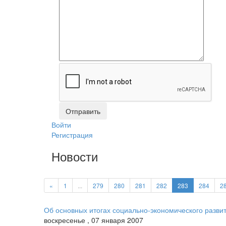
Войти
Регистрация
Новости
«
1
...
279
280
281
282
283
284
2
Об основных итогах социально-экономического развит
воскресенье
,
07
января
2007