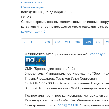
комментарии
0
Сточные годы
понедельник
,
25
декабря
2006
2123
Самые первые, совсем маломощные, очистные сооруж
когда ювелирное производство стало расширяться, вс
комментарии
0
«
1
...
279
280
281
282
283
284
2
© 2006-2025 МУ "Бронницкие новости"
Bronnitsy.ru
СМИ "Бронницкие новости" 12+
Учредитель: Муниципальное учреждение "Бронницк
Главный редактор: Халюков Илья Сергеевич
ЭЛ № ФС 77 - 66988 Зарегистрированно Федеральн
30.08.2016. Наименование СМИ Бронницкие новос
Полное или частичное копирование материалов за
Используя настоящий сайт, Вы обязуетесь выполня
Электронная почта:
bntv@mail.ru.
Электронная почт