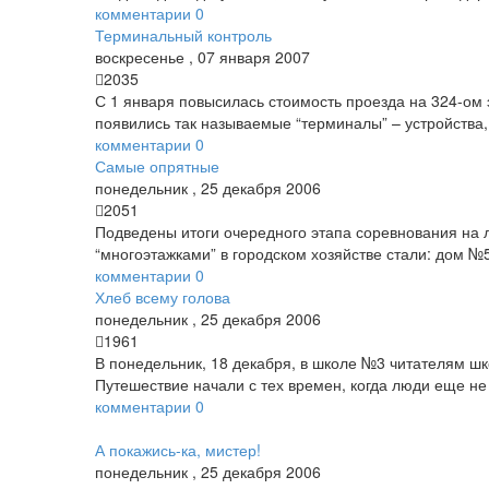
комментарии
0
Терминальный контроль
воскресенье
,
07
января
2007
2035
С 1 января повысилась стоимость проезда на 324-ом 
появились так называемые “терминалы” – устройства,
комментарии
0
Самые опрятные
понедельник
,
25
декабря
2006
2051
Подведены итоги очередного этапа соревнования на 
“многоэтажками” в городском хозяйстве стали: дом 
комментарии
0
Хлеб всему голова
понедельник
,
25
декабря
2006
1961
В понедельник, 18 декабря, в школе №3 читателям шк
Путешествие начали с тех времен, когда люди еще не 
комментарии
0
А покажись-ка, мистер!
понедельник
,
25
декабря
2006