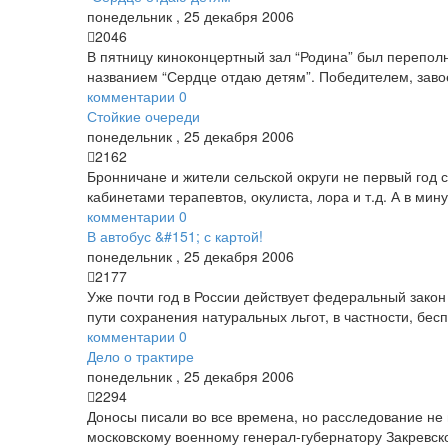
понедельник
,
25
декабря
2006
2046
В пятницу киноконцертный зал “Родина” был переполн
названием “Сердце отдаю детям”. Победителем, завое
комментарии
0
Стойкие очереди
понедельник
,
25
декабря
2006
2162
Бронничане и жители сельской округи не первый год 
кабинетами терапевтов, окулиста, лора и т.д. А в ми
комментарии
0
В автобус &#151; с картой!
понедельник
,
25
декабря
2006
2177
Уже почти год в России действует федеральный закон 
пути сохранения натуральных льгот, в частности, бес
комментарии
0
Дело о трактире
понедельник
,
25
декабря
2006
2294
Доносы писали во все времена, но расследование не 
московскому военному генерал-губернатору Закревск