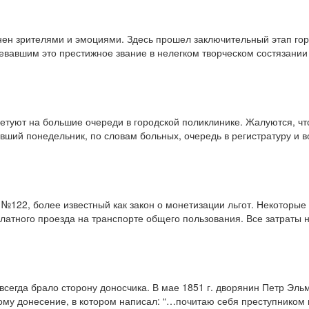
ен зрителями и эмоциями. Здесь прошел заключительный этап горо
вавшим это престижное звание в нелегком творческом состязании 
сетуют на большие очереди в городской поликлинике. Жалуются, чт
нувший понедельник, по словам больных, очередь в регистратуру и 
№122, более известный как закон о монетизации льгот. Некоторые р
платного проезда на транспорте общего пользования. Все затраты 
всегда брало сторону доносчика. В мае 1851 г. дворянин Петр Эль
ому донесение, в котором написал: “…почитаю себя преступником 