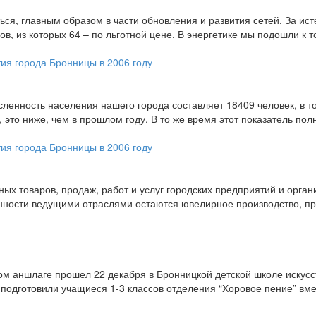
ься, главным образом в части обновления и развития сетей. За ис
 из которых 64 – по льготной цене. В энергетике мы подошли к т
ия города Бронницы в 2006 году
исленность населения нашего города составляет 18409 человек, в т
это ниже, чем в прошлом году. В то же время этот показатель пол
ия города Бронницы в 2006 году
х товаров, продаж, работ и услуг городских предприятий и органи
ности ведущими отраслями остаются ювелирное производство, про
ом аншлаге прошел 22 декабря в Бронницкой детской школе искус
подготовили учащиеся 1-3 классов отделения “Хоровое пение” вме