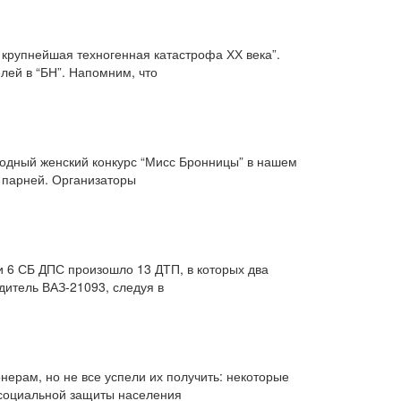
 крупнейшая техногенная катастрофа ХХ века”.
ей в “БН”. Напомним, что
годный женский конкурс “Мисс Бронницы” в нашем
 парней. Организаторы
ии 6 СБ ДПС произошло 13 ДТП, в которых два
одитель ВАЗ-21093, следуя в
ерам, но не все успели их получить: некоторые
е социальной защиты населения