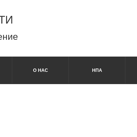
ТИ
ение
О НАС
НПА