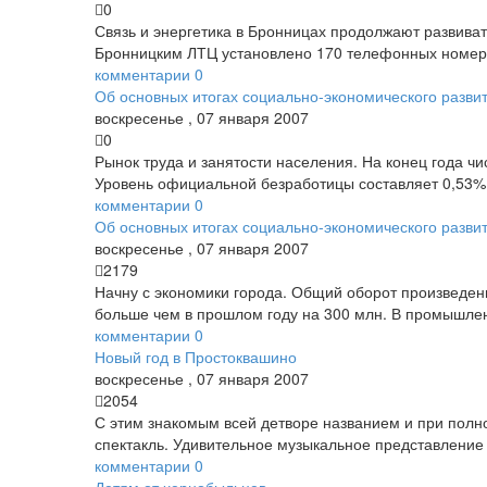
0
Связь и энергетика в Бронницах продолжают развиват
Бронницким ЛТЦ установлено 170 телефонных номеров,
комментарии
0
Об основных итогах социально-экономического развит
воскресенье
,
07
января
2007
0
Рынок труда и занятости населения. На конец года ч
Уровень официальной безработицы составляет 0,53%, 
комментарии
0
Об основных итогах социально-экономического развит
воскресенье
,
07
января
2007
2179
Начну с экономики города. Общий оборот произведенны
больше чем в прошлом году на 300 млн. В промышлен
комментарии
0
Новый год в Простоквашино
воскресенье
,
07
января
2007
2054
С этим знакомым всей детворе названием и при полн
спектакль. Удивительное музыкальное представление 
комментарии
0