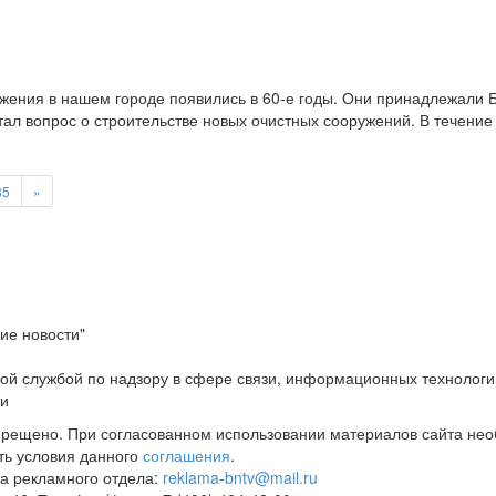
ения в нашем городе появились в 60-е годы. Они принадлежали 
тал вопрос о строительстве новых очистных сооружений. В течени
85
»
ие новости"
ой службой по надзору в сфере связи, информационных технологи
ти
прещено. При согласованном использовании материалов сайта не
ть условия данного
соглашения
.
а рекламного отдела:
reklama-bntv@mail.ru