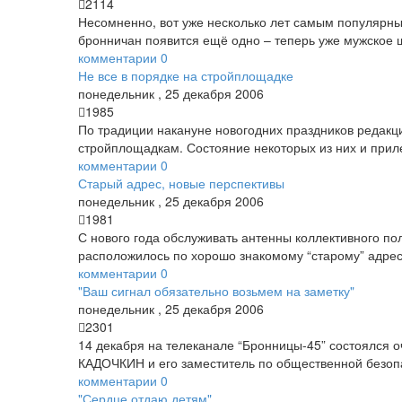
2114
Несомненно, вот уже несколько лет самым популярным
бронничан появится ещё одно – теперь уже мужское 
комментарии
0
Не все в порядке на стройплощадке
понедельник
,
25
декабря
2006
1985
По традиции накануне новогодних праздников редакц
стройплощадкам. Состояние некоторых из них и прил
комментарии
0
Старый адрес, новые перспективы
понедельник
,
25
декабря
2006
1981
С нового года обслуживать антенны коллективного п
расположилось по хорошо знакомому “старому” адресу
комментарии
0
"Ваш сигнал обязательно возьмем на заметку"
понедельник
,
25
декабря
2006
2301
14 декабря на телеканале “Бронницы-45” состоялся 
КАДОЧКИН и его заместитель по общественной безоп
комментарии
0
"Сердце отдаю детям"