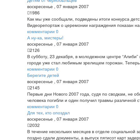
Детям от чернобыльцев
воскресенье
,
07
января
2007
1986
Как мы уже сообщали, подведены итоги конкурса детс
Видеорепортаж о церемонии награждения показан на 
комментарии
0
А ну-ка, мистеры!
воскресенье
,
07
января
2007
2126
В субботу, 23 декабря, в молодежном центре “Алиби
городе уже стал любимым зрелищем горожан. Теперь 
комментарии
0
Берегите детей
воскресенье
,
07
января
2007
2145
Первые дни Нового 2007 года, судя по сводкам, не об
человека погибли и один получил травмы различной ст
комментарии
0
Для тех, кто опоздал
воскресенье
,
07
января
2007
2032
В течение нескольких месяцев в отделе социальной з
поздно сдали документы, а выпуск пятисот карт заде