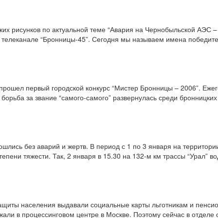
ких рисунков по актуальной теме “Авария на Чернобыльской АЭС –
телеканале “Бронницы-45”. Сегодня мы называем имена победител
” прошел первый городской конкурс “Мистер Бронницы – 2006”. Еже
борьба за звание “самого-самого” развернулась среди бронницких
ошлись без аварий и жертв. В период с 1 по 3 января на территор
епени тяжести. Так, 2 января в 15.30 на 132-м км трассы “Урал” в
ащиты населения выдавали социальные карты льготникам и пенсион
ржали в процессинговом центре в Москве. Поэтому сейчас в отдел