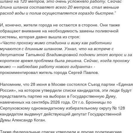
шланг на 120 метров, это очень усложняло работу. Сейчас
длина шланга составляет всего 20 метров, стал меньше
расход воды и полив осуществляется гораздо быстрее.”
И, конечно, жители города не остаются в стороне. Они также
обращают внимание на необходимость замены поливочной
системы, которая давно вышла из строя:
«Часто прохожу мимо стадиона и вижу как работники
мучаются с длинным шлангом. Узнал, что на встрече с
депутатом Татьяной Владимировной подняли этот вопрос и за
короткое время проблема была решена. Сейчас, когда прохожу
мимо — наблюдаю работу нового гидранта»
-
прокомментировал житель города Сергей Павлов.
Напомним, что 28 июня в Москве состоялся Съезд партии «Единая
Россия», на котором утвердили списки кандидатов, эти люди будут
представлять партию на выборах в Государственную Думу,
намеченных на сентябрь 2026 года. От г.о. Бронницы по
Серпуховскому одномандатному избирательному округу № 128
кандидатом выдвинут действующий депутат Государственной
Думы Александр Коган.
Также федеральные списки утвердили и другие политические