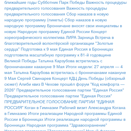
ближайшие годы
Субботник Парк Победы
Важность процедуры
предварительного голосования
Важность процедуры
предварительного голосования
Сбор наказов в новую
народную программу (пикеты)
Сбор наказов в новую
народную программу
Бронничане вносят свои инициативы в
новую Народную программу Единой России
Концерт
хореографического коллектива ЛИРА
Зарница
Встреча в
благотворительной волонтёрской организации "Золотые
сердца"
Подготовка к 9 мая
Единая Россия в Бронницах
подготовила масштабную программу к 81-й годовщине
Великой Победы
Татьяна Карзубова встретилась с
бронничанами накануне 9 Мая
Итоги недели: 27 апреля — 4
мая
Татьяна Карзубова встретилась с бронничанами накануне
9 Мая
Сергей Свинарев
Концерт КДЦ
День Победы (обзорный
сюжет)
Алиби квиз
В Чехове прошёл форум "Код комфорта —
2026"
Предварительное голосование партии "Единая Россия"
Предварительное голосование партии "Единая Россия"
ПРЕДВАРИТЕЛЬНОЕ ГОЛОСОВАНИЕ ПАРТИИ "ЕДИНАЯ
РОССИЯ"
Коган в Гимназии
Рабочий визит Александра Когана
в Гимназию
Итоги реализации Народной программы Единой
России в Бронницах
Итоги реализации народной программы в
Бронницах
Народная программа "Здравоохранение"
Народная программа "Здравоохранение"
Новый формат