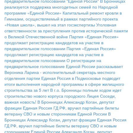
предварительном голосовании "Единой России"
В Бронницах
реализуется поддержка многодетных семей по Народной
программе «Единой России»
Капитальный ремонт кровли в
Гимназии, осуществляемый в рамках партийного проекта
«Новая школа», вышел на этап госэкспертизы
Уголовная
ответственности за преступления против исторической памяти
о Великой Отечественной войне
Партия «Единая Россия»
продолжает регистрацию кандидатов на участие в
предварительном голосовании
Партия «Единая Россия»
продолжает регистрацию кандидатов на участие в
предварительном голосовании
О регистрации на
предварительное голосование Единой России рассказывает
Вероника Ларина - исполнительный секретарь местного
отделения партии
Единая Россия в Подмосковье подводит
итоги выполнения народной программы в сфере жилищного
строительства за 5 лет
В г.о. Бронницы полным ходом идет
строительство нового корпуса городского Лицея
Соседи,
важная новость!
В Бронницах Александр Коган, депутат
фракции Единая Россия ГД РФ, вручил партийные билеты
ветерану СВО и новым сторонникам Единой России
В
Бронницах Александр Коган, депутат фракции Единая Россия
ГД РФ, вручил партийные билеты ветерану СВО и новым
сторонникам Единой России
Александр Коган, депутат