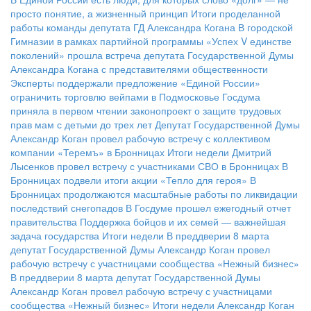
просто понятие, а жизненный принцип
Итоги проделанной
работы команды депутата ГД Александра Когана
В городской
Гимназии в рамках партийной программы «Успех V единстве
поколений» прошла встреча депутата Государственной Думы
Александра Когана с представителями общественности
Эксперты поддержали предложение «Единой России»
ограничить торговлю вейпами в Подмосковье
Госдума
приняла в первом чтении законопроект о защите трудовых
прав мам с детьми до трех лет
Депутат Государственной Думы
Александр Коган провел рабочую встречу с коллективом
компании «Теремъ» в Бронницах
Итоги недели
Дмитрий
Лысенков провел встречу с участниками СВО в Бронницах
В
Бронницах подвели итоги акции «Тепло для героя»
В
Бронницах продолжаются масштабные работы по ликвидации
последствий снегопадов
В Госдуме прошел ежегодный отчет
правительства
Поддержка бойцов и их семей — важнейшая
задача государства
Итоги недели
В преддверии 8 марта
депутат Государственной Думы Александр Коган провел
рабочую встречу с участницами сообщества «Нежный бизнес»
В преддверии 8 марта депутат Государственной Думы
Александр Коган провел рабочую встречу с участницами
сообщества «Нежный бизнес»
Итоги недели
Александр Коган