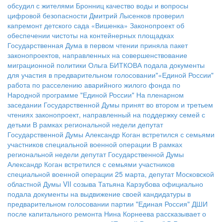
обсудил с жителями Бронниц качество воды и вопросы
цифровой безопасности
Дмитрий Лысенков проверил
капремонт детского сада «Вишенка»
Законопроект об
обеспечении чистоты на контейнерных площадках
Государственная Дума в первом чтении приняла пакет
законопроектов, направленных на совершенствование
миграционной политики
Ольга БИТКОВА подала документы
для участия в предварительном голосовании"«Единой России"
работа по расселению аварийного жилого фонда по
Народной программе "Единой России"
На пленарном
заседании Государственной Думы принят во втором и третьем
чтениях законопроект, направленный на поддержку семей с
детьми
В рамках региональной недели депутат
Государственной Думы Александр Коган встретился с семьями
участников специальной военной операции
В рамках
региональной недели депутат Государственной Думы
Александр Коган встретился с семьями участников
специальной военной операции
25 марта, депутат Московской
областной Думы VII созыва Татьяна Карзубова официально
подала документы на выдвижение своей кандидатуры в
предварительном голосовании партии "Единая Россия"
ДШИ
после капитального ремонта
Нина Корнеева рассказывает о