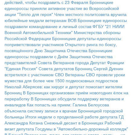
действий, чтобы поздравить с 23 Февраля
Бронницкие
единороссы приняли активное участие во Всероссийской
акции "Тепло для героя"
Член местного политсовета вручила
юбилейные медали ветеранам ВОВ
Бронницкие единороссы
поздравили командование и личный состав ФГБУ "21 НИИИ
Военной Автомобильной Техники" Министерства обороны
Российской Федерации
Бронницкие депутаты-единороссы
поприветствовали участников Открытого ринга по боксу,
посвящённого Дню Защитника Отечества
Бронницкие
единороссы поздравили с Днём Защитника Отечества
представителей Совета Ветеранов города
Депутат Фракции
"Единая Россия" Совета депутатов Бронниц Сергей Дуенин
встретился с участником СВО
Ветераны СВО провели уроки
мужества для более чем 1500 подмосковных подростков
Николай Аберясев: как хирург и депутат помогает жителям
Бронниц
В Бронницах организован приём новогодних ёлок на
переработку
В Бронницах обсудили поддержку ветеранов и
инвалидов
Как попасть на прием: Галина Белоусова
объяснила систему записи к врачам Бронницкой городской
больницы
Итоги недели о проделанной работе депутата ГД
Александра Когана
Снежный десант в Бронницах
Рабочий
визит депутата Госдумы в "Автомобильно-дорожный колледж"
В Единой России есть люди, для которых слово «долг» — не