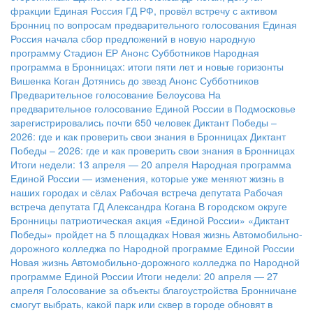
фракции Единая Россия ГД РФ, провёл встречу с активом
Бронниц по вопросам предварительного голосования
Единая
Россия начала сбор предложений в новую народную
программу
Стадион ЕР
Анонс Субботников
Народная
программа в Бронницах: итоги пяти лет и новые горизонты
Вишенка Коган
Дотянись до звезд
Анонс Субботников
Предварительное голосование Белоусова
На
предварительное голосование Единой России в Подмосковье
зарегистрировались почти 650 человек
Диктант Победы –
2026: где и как проверить свои знания в Бронницах
Диктант
Победы – 2026: где и как проверить свои знания в Бронницах
Итоги недели: 13 апреля — 20 апреля
Народная программа
Единой России — изменения, которые уже меняют жизнь в
наших городах и сёлах
Рабочая встреча депутата
Рабочая
встреча депутата ГД Александра Когана
В городском округе
Бронницы патриотическая акция «Единой России» «Диктант
Победы» пройдет на 5 площадках
Новая жизнь Автомобильно-
дорожного колледжа по Народной программе Единой России
Новая жизнь Автомобильно-дорожного колледжа по Народной
программе Единой России
Итоги недели: 20 апреля — 27
апреля
Голосование за объекты благоустройства
Бронничане
смогут выбрать, какой парк или сквер в городе обновят в