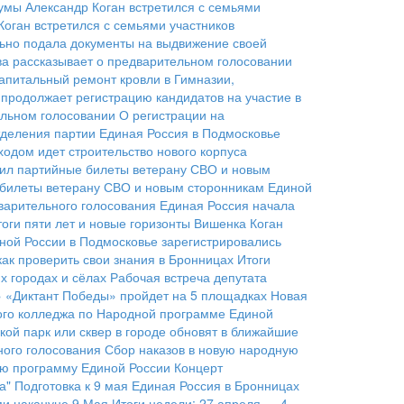
умы Александр Коган встретился с семьями
оган встретился с семьями участников
льно подала документы на выдвижение своей
а рассказывает о предварительном голосовании
апитальный ремонт кровли в Гимназии,
продолжает регистрацию кандидатов на участие в
ельном голосовании
О регистрации на
тделения партии
Единая Россия в Подмосковье
ходом идет строительство нового корпуса
чил партийные билеты ветерану СВО и новым
е билеты ветерану СВО и новым сторонникам Единой
варительного голосования
Единая Россия начала
оги пяти лет и новые горизонты
Вишенка Коган
ной России в Подмосковье зарегистрировались
как проверить свои знания в Бронницах
Итоги
 городах и сёлах
Рабочая встреча депутата
» «Диктант Победы» пройдет на 5 площадках
Новая
ого колледжа по Народной программе Единой
кой парк или сквер в городе обновят в ближайшие
ого голосования
Сбор наказов в новую народную
ую программу Единой России
Концерт
а"
Подготовка к 9 мая
Единая Россия в Бронницах
ми накануне 9 Мая
Итоги недели: 27 апреля — 4