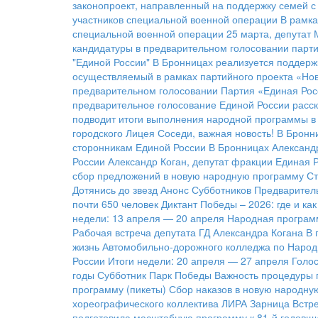
законопроект, направленный на поддержку семей с
участников специальной военной операции
В рамка
специальной военной операции
25 марта, депутат
кандидатуры в предварительном голосовании парти
"Единой России"
В Бронницах реализуется поддерж
осуществляемый в рамках партийного проекта «Нов
предварительном голосовании
Партия «Единая Рос
предварительное голосование Единой России расск
подводит итоги выполнения народной программы в 
городского Лицея
Соседи, важная новость!
В Бронн
сторонникам Единой России
В Бронницах Александ
России
Александр Коган, депутат фракции Единая 
сбор предложений в новую народную программу
Ст
Дотянись до звезд
Анонс Субботников
Предварител
почти 650 человек
Диктант Победы – 2026: где и ка
недели: 13 апреля — 20 апреля
Народная программ
Рабочая встреча депутата ГД Александра Когана
В 
жизнь Автомобильно-дорожного колледжа по Народ
России
Итоги недели: 20 апреля — 27 апреля
Голос
годы
Субботник Парк Победы
Важность процедуры 
программу (пикеты)
Сбор наказов в новую народну
хореографического коллектива ЛИРА
Зарница
Встре
подготовила масштабную программу к 81-й годовщ