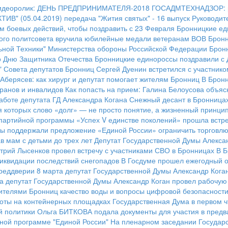
идеоролик: ДЕНЬ ПРЕДПРИНИМАТЕЛЯ-2018
ГОСАДМТЕХНАДЗОР: ре
ИВ" (05.04.2019)
передача "Жития святых" - 16 выпуск
Руководит
м боевых действий, чтобы поздравить с 23 Февраля
Бронницкие ед
ого политсовета вручила юбилейные медали ветеранам ВОВ
Бронн
ьной Техники" Министерства обороны Российской Федерации
Брон
го Дню Защитника Отечества
Бронницкие единороссы поздравили с 
" Совета депутатов Бронниц Сергей Дуенин встретился с участник
Аберясев: как хирург и депутат помогает жителям Бронниц
В Бронн
ранов и инвалидов
Как попасть на прием: Галина Белоусова объяс
аботе депутата ГД Александра Когана
Снежный десант в Бронница
я которых слово «долг» — не просто понятие, а жизненный принци
 партийной программы «Успех V единстве поколений» прошла встр
ы поддержали предложение «Единой России» ограничить торговлю
в мам с детьми до трех лет
Депутат Государственной Думы Алексан
трий Лысенков провел встречу с участниками СВО в Бронницах
В Б
иквидации последствий снегопадов
В Госдуме прошел ежегодный о
реддверии 8 марта депутат Государственной Думы Александр Кога
а депутат Государственной Думы Александр Коган провел рабочую
жителями Бронниц качество воды и вопросы цифровой безопасност
тоты на контейнерных площадках
Государственная Дума в первом ч
й политики
Ольга БИТКОВА подала документы для участия в предв
ной программе "Единой России"
На пленарном заседании Государс