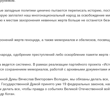
 рубежом.
рые западные политики цинично пытаются переписать историю, пост
оторую заплатил наш многонациональный народ за освобождение м
ию к местам захоронения невинных жертв больше не останется без
оронений жертв геноцида, а также мемориалов и обелисков, посв
 народа, одобрение преступлений либо оскорбление памяти жертв -
а ведется системно. В рамках реализации партийного проекта «Ис
ются сохранением мемориалов, работой с архивными документами
нной Думы Вячеслав Викторович Володин, мы обязаны делать все,
да Государственной Думой принято уже 19 федеральных законов, н
м делать все, чтобы правда о событиях Великой Отечественной вой
др Коган.