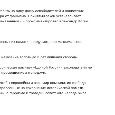
авить на одну доску освободителей и нацистских
ира от фашизма. Принятый закон устанавливает
наказанным», - прокомментировал Александр Коган.
ященных их памяти, предусмотрено максимальное
 наказание вплоть до 3 лет лишения свободы.
торическая память» «Единой России» законодатели не
 и просвещением молодежи.
 чтобы европейцы и весь мир помнили: их свобода —
аправленных на сохранение исторической памяти.
ны, о героизме и трагедии советского народа была