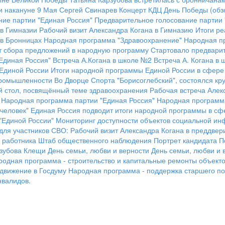
и накануне 9 Мая
Сергей Свинарев
Концерт КДЦ
День Победы (обз
ие партии "Единая Россия"
Предварительное голосование партии 
 в Гимназии
Рабочий визит Александра Когана в Гимназию
Итоги р
 в Бронницах
Народная программа "Здравоохранение"
Народная п
 сбора предложений в народную программу
Стартовало предварит
Единая Россия"
Встреча А.Когана в школе №2
Встреча А. Когана в
 Единой России
Итоги народной программы Единой России в сфере
промышленности
Во Дворце Спорта "Борисоглебский", состоялся к
ый стол, посвящённый теме здравоохранения
Рабочая встреча Алек
Народная программа партии "Единая Россия"
Народная программа
человек"
Единая Россия подводит итоги народной программы в сфе
"Единой России"
Мониторинг доступности объектов социальной ин
для участников СВО:
Рабочий визит Александра Когана в преддвер
 работника
Штаб общественного наблюдения
Портрет кандидата
П
зубова
Клещи
День семьи, любви и верности
День семьи, любви и 
родная программа - строительство и капитальные ремонты объект
ыдвижение в Госдуму
Народная программа - поддержка старшего по
нвалидов.