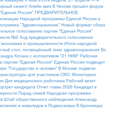
орный сюжет)
Алиби квиз
В Чехове прошёл форум
"Единая Россия"
ПРЕДВАРИТЕЛЬНОЕ
еализации Народной программы Единой России в
рограмма "Здравоохранение"
Новый формат сбора
ельное голосование партии "Единая Россия"
 школе №2
Ход предварительного голосования
 экономики и промышленности
Итоги народной
руглый стол, посвящённый теме здравоохранения
Во
сандра Когана с коллективом "21 НИИ"
Рабочая
 партии "Единая Россия"
Единая Россия подводит
ре "Государство и человек"
В Москве подвели
фраструктуры для участников СВО:
Мониторинг
ии Дня медицинского работника
Рабочий визит
ортрет кандидата
Отчет главы 2026
Кандидат в
верности
Парад семей
Народная программа -
ов
Штаб общественного наблюдения
Александр
коления и инвалидов в Подмосковье
В Бронницах