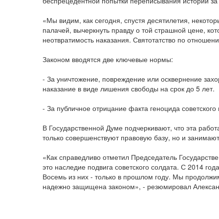
беспрецедентной попытки переписывания истории за
«Мы видим, как сегодня, спустя десятилетия, некото
палачей, вычеркнуть правду о той страшной цене, к
неотвратимость наказания. Святотатство по отношен
Законом вводятся две ключевые нормы:
- За уничтожение, повреждение или осквернение зах
наказание в виде лишения свободы на срок до 5 лет.
- За публичное отрицание факта геноцида советского
В Государственной Думе подчеркивают, что эта работ
только совершенствуют правовую базу, но и занима
«Как справедливо отметил Председатель Государстве
это наследие подвига советского солдата. С 2014 го
Восемь из них - только в прошлом году. Мы продолжи
надежно защищена законом», - резюмировал Алексан