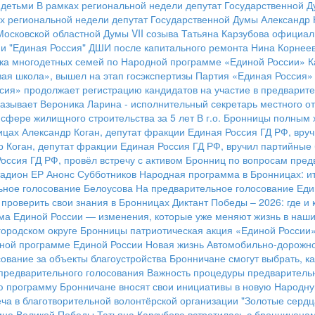
 детьми
В рамках региональной недели депутат Государственной Д
х региональной недели депутат Государственной Думы Александр К
 Московской областной Думы VII созыва Татьяна Карзубова официа
и "Единая Россия"
ДШИ после капитального ремонта
Нина Корнеев
ка многодетных семей по Народной программе «Единой России»
К
ая школа», вышел на этап госэкспертизы
Партия «Единая Россия» 
сия» продолжает регистрацию кандидатов на участие в предварит
азывает Вероника Ларина - исполнительный секретарь местного о
сфере жилищного строительства за 5 лет
В г.о. Бронницы полным 
ицах Александр Коган, депутат фракции Единая Россия ГД РФ, вру
р Коган, депутат фракции Единая Россия ГД РФ, вручил партийны
Россия ГД РФ, провёл встречу с активом Бронниц по вопросам пред
адион ЕР
Анонс Субботников
Народная программа в Бронницах: ит
ьное голосование Белоусова
На предварительное голосование Еди
к проверить свои знания в Бронницах
Диктант Победы – 2026: где и 
а Единой России — изменения, которые уже меняют жизнь в наших
городском округе Бронницы патриотическая акция «Единой России
ной программе Единой России
Новая жизнь Автомобильно-дорожн
ование за объекты благоустройства
Бронничане смогут выбрать, ка
предварительного голосования
Важность процедуры предварительн
ю программу
Бронничане вносят свои инициативы в новую Народн
ча в благотворительной волонтёрской организации "Золотые сердц
ине Великой Победы
Татьяна Карзубова встретилась с бронничана