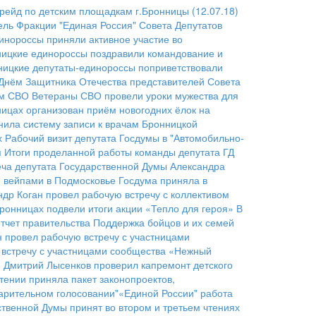
йд по детским площадкам г.Бронницы (12.07.18)
ель Фракции "Единая Россия" Совета Депутатов
инороссы приняли активное участие во
ицкие единороссы поздравили командование и
ницкие депутаты-единороссы поприветствовали
Днём Защитника Отечества представителей Совета
ом СВО
Ветераны СВО провели уроки мужества для
ицах организован приём новогодних ёлок на
нила систему записи к врачам Бронницкой
х
Рабочий визит депутата Госдумы в "Автомобильно-
п
Итоги проделанной работы команды депутата ГД
еча депутата Государственной Думы Александра
 вейпами в Подмосковье
Госдума приняла в
др Коган провел рабочую встречу с коллективом
ронницах подвели итоги акции «Тепло для героя»
В
тчет правительства
Поддержка бойцов и их семей
н провел рабочую встречу с участницами
 встречу с участницами сообщества «Нежный
и
Дмитрий Лысенков проверил капремонт детского
тении приняла пакет законопроектов,
арительном голосовании"«Единой России"
работа
твенной Думы принят во втором и третьем чтениях