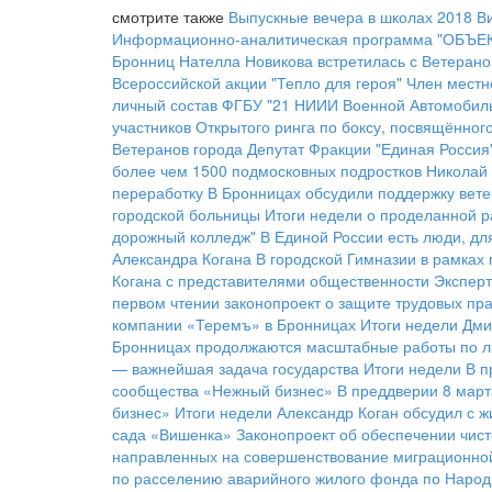
смотрите также
Выпускные вечера в школах 2018
В
Информационно-аналитическая программа "ОБЪЕКТ
Бронниц Нателла Новикова встретилась с Ветерано
Всероссийской акции "Тепло для героя"
Член местн
личный состав ФГБУ "21 НИИИ Военной Автомобил
участников Открытого ринга по боксу, посвящённо
Ветеранов города
Депутат Фракции "Единая Россия
более чем 1500 подмосковных подростков
Николай 
переработку
В Бронницах обсудили поддержку вете
городской больницы
Итоги недели о проделанной р
дорожный колледж"
В Единой России есть люди, дл
Александра Когана
В городской Гимназии в рамках
Когана с представителями общественности
Эксперт
первом чтении законопроект о защите трудовых пра
компании «Теремъ» в Бронницах
Итоги недели
Дми
Бронницах продолжаются масштабные работы по л
— важнейшая задача государства
Итоги недели
В п
сообщества «Нежный бизнес»
В преддверии 8 март
бизнес»
Итоги недели
Александр Коган обсудил с 
сада «Вишенка»
Законопроект об обеспечении чис
направленных на совершенствование миграционно
по расселению аварийного жилого фонда по Народ