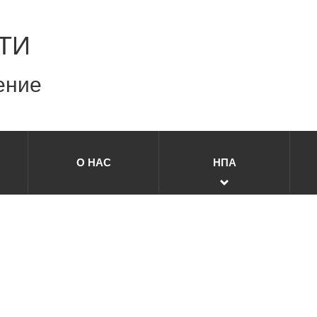
ТИ
ение
О НАС
НПА