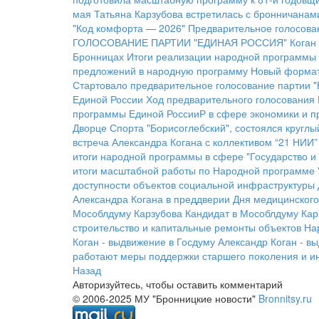
мая
Татьяна Карзубова встретилась с бронничанам
"Код комфорта — 2026"
Предварительное голосован
ГОЛОСОВАНИЕ ПАРТИИ "ЕДИНАЯ РОССИЯ"
Коган
Бронницах
Итоги реализации народной программы
предложений в народную программу
Новый формат
Стартовало предварительное голосование партии "
Единой России
Ход предварительного голосования
программы Единой РоссииР в сфере экономики и 
Дворце Спорта "Борисоглебский", состоялся кругл
встреча Александра Когана с коллективом “21 НИИ”
итоги народной программы в сфере "Государство и 
итоги масштабной работы по Народной программе 
доступности объектов социальной инфраструктуры 
Александра Когана в преддверии Дня медицинского
Мособлдуму Карзубова
Кандидат в Мособлдуму Кар
строительство и капитальные ремонты объектов
На
Коган - выдвижение в Госдуму
Александр Коган - в
работают меры поддержки старшего поколения и и
Назад
Авторизуйтесь, чтобы оставить комментарий
© 2006-2025 МУ "Бронницкие новости"
Bronnitsy.ru