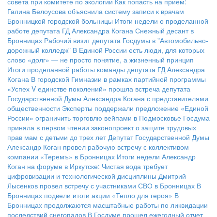
совета при комитете по экологии
Как попасть на прием:
Галина Белоусова объяснила систему записи к врачам
Бронницкой городской больницы
Итоги недели о проделанной
работе депутата ГД Александра Когана
Снежный десант в
Бронницах
Рабочий визит депутата Госдумы в "Автомобильно-
дорожный колледж"
В Единой России есть люди, для которых
слово «долг» — не просто понятие, а жизненный принцип
Итоги проделанной работы команды депутата ГД Александра
Когана
В городской Гимназии в рамках партийной программы
«Успех V единстве поколений» прошла встреча депутата
Государственной Думы Александра Когана с представителями
общественности
Эксперты поддержали предложение «Единой
России» ограничить торговлю вейпами в Подмосковье
Госдума
приняла в первом чтении законопроект о защите трудовых
прав мам с детьми до трех лет
Депутат Государственной Думы
Александр Коган провел рабочую встречу с коллективом
компании «Теремъ» в Бронницах
Итоги недели
Александр
Коган на форуме в Иркутске: Чистая вода требует
цифровизации и технологической дисциплины
Дмитрий
Лысенков провел встречу с участниками СВО в Бронницах
В
Бронницах подвели итоги акции «Тепло для героя»
В
Бронницах продолжаются масштабные работы по ликвидации
последствий снегопадов
В Госдуме прошел ежегодный отчет