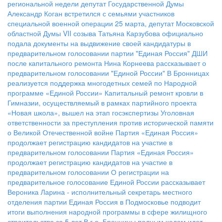
региональной недели депутат Государственной Думы
Александр Коган встретился с семьями участников
специальной военной операции
25 марта, депутат Московской
областной Думы VII созыва Татьяна Карзубова официально
подала документы на выдвижение своей кандидатуры в
предварительном голосовании партии "Единая Россия"
ДШИ
после капитального ремонта
Нина Корнеева рассказывает о
предварительном голосовании "Единой России"
В Бронницах
реализуется поддержка многодетных семей по Народной
программе «Единой России»
Капитальный ремонт кровли в
Гимназии, осуществляемый в рамках партийного проекта
«Новая школа», вышел на этап госэкспертизы
Уголовная
ответственности за преступления против исторической памяти
о Великой Отечественной войне
Партия «Единая Россия»
продолжает регистрацию кандидатов на участие в
предварительном голосовании
Партия «Единая Россия»
продолжает регистрацию кандидатов на участие в
предварительном голосовании
О регистрации на
предварительное голосование Единой России рассказывает
Вероника Ларина - исполнительный секретарь местного
отделения партии
Единая Россия в Подмосковье подводит
итоги выполнения народной программы в сфере жилищного
строительства за 5 лет
В г.о. Бронницы полным ходом идет