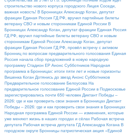
строительство нового корпуса городского Лицея
Соседи,
важная новость!
В Бронницах Александр Коган, депутат
фракции Единая Россия ГД РФ, вручил партийные билеты
ветерану СВО и новым сторонникам Единой России
В
Бронницах Александр Коган, депутат фракции Единая Россия
ГД РФ, вручил партийные билеты ветерану СВО и новым
сторонникам Единой России
Александр Коган, депутат
фракции Единая Россия ГД РФ, провёл встречу с активом
Бронниц по вопросам предварительного голосования
Единая
Россия начала сбор предложений в новую народную
программу
Стадион ЕР
Анонс Субботников
Народная
программа в Бронницах: итоги пяти лет и новые горизонты
Вишенка Коган
Дотянись до звезд
Анонс Субботников
Предварительное голосование Белоусова
На
предварительное голосование Единой России в Подмосковье
зарегистрировались почти 650 человек
Диктант Победы –
2026: где и как проверить свои знания в Бронницах
Диктант
Победы – 2026: где и как проверить свои знания в Бронницах
Народная программа Единой России — изменения, которые
уже меняют жизнь в наших городах и сёлах
Рабочая встреча
депутата
Рабочая встреча депутата ГД Александра Когана
В
городском округе Бронницы патриотическая акция «Единой