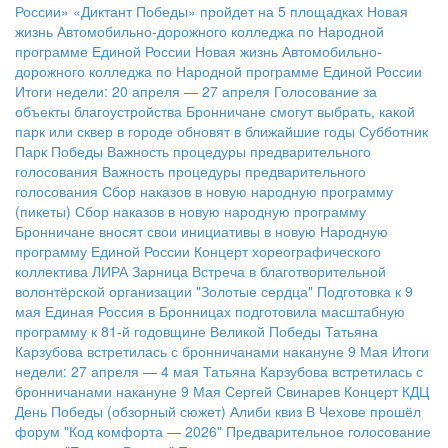
России» «Диктант Победы» пройдет на 5 площадках
Новая
жизнь Автомобильно-дорожного колледжа по Народной
программе Единой России
Новая жизнь Автомобильно-
дорожного колледжа по Народной программе Единой России
Итоги недели: 20 апреля — 27 апреля
Голосование за
объекты благоустройства
Бронничане смогут выбрать, какой
парк или сквер в городе обновят в ближайшие годы
Субботник
Парк Победы
Важность процедуры предварительного
голосования
Важность процедуры предварительного
голосования
Сбор наказов в новую народную программу
(пикеты)
Сбор наказов в новую народную программу
Бронничане вносят свои инициативы в новую Народную
программу Единой России
Концерт хореографического
коллектива ЛИРА
Зарница
Встреча в благотворительной
волонтёрской организации "Золотые сердца"
Подготовка к 9
мая
Единая Россия в Бронницах подготовила масштабную
программу к 81-й годовщине Великой Победы
Татьяна
Карзубова встретилась с бронничанами накануне 9 Мая
Итоги
недели: 27 апреля — 4 мая
Татьяна Карзубова встретилась с
бронничанами накануне 9 Мая
Сергей Свинарев
Концерт КДЦ
День Победы (обзорный сюжет)
Алиби квиз
В Чехове прошёл
форум "Код комфорта — 2026"
Предварительное голосование