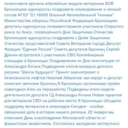
политсовета вручила юбилейные медали ветеранам ВОВ
Бронницкие единороссы поздравили командование и личный
состав ФГБУ "21 НИИИ Военной Автомобильной Техники"
Министерства обороны Российской Федерации
Бронницкие
депутаты-единороссы поприветствовали участников Открытого
ринга по боксу, посвящённого Дню Защитника Отечества
Бронницкие единороссы поздравили с Днём Защитника
Отечества представителей Совета Ветеранов города
Депутат
Фракции "Единая Россия" Совета депутатов Бронниц Сергей
Дуенин встретился с участником СВО
Контейнерные
площадки в Бронницах
Поздравление ко Дню конституции от
Александра Когана
Подведение итогов конкурса детского
рисунка "Школа будущего"
Принят законопроект о
безопасности лифтов
Николай Аберясев: как хирург и депутат
помогает жителям Бронниц
В Бронницах организован приём
новогодних ёлок на переработку
Подведены итоги недели
деятельности депутата ГД Александра Когана
Новая гарантия
для ветеранов СВО на рабочем месте
В Бронницах обсудили
поддержку ветеранов и инвалидов
Сегодня - особая,
священная дата в истории нашего региона. 22 января мы
отмечаем День освобождения Московской области от
фашистских захватчиков.
Состоялось заседание экспертного