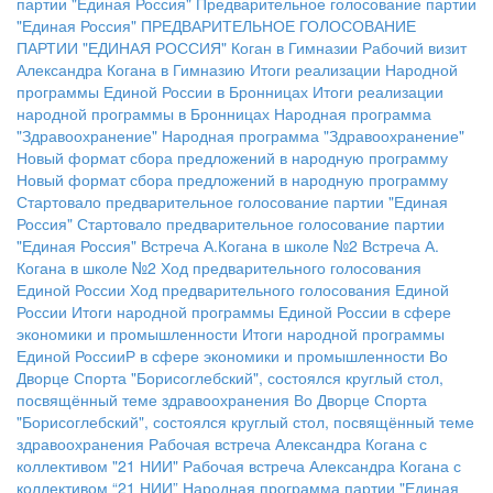
партии "Единая Россия"
Предварительное голосование партии
"Единая Россия"
ПРЕДВАРИТЕЛЬНОЕ ГОЛОСОВАНИЕ
ПАРТИИ "ЕДИНАЯ РОССИЯ"
Коган в Гимназии
Рабочий визит
Александра Когана в Гимназию
Итоги реализации Народной
программы Единой России в Бронницах
Итоги реализации
народной программы в Бронницах
Народная программа
"Здравоохранение"
Народная программа "Здравоохранение"
Новый формат сбора предложений в народную программу
Новый формат сбора предложений в народную программу
Стартовало предварительное голосование партии "Единая
Россия"
Стартовало предварительное голосование партии
"Единая Россия"
Встреча А.Когана в школе №2
Встреча А.
Когана в школе №2
Ход предварительного голосования
Единой России
Ход предварительного голосования Единой
России
Итоги народной программы Единой России в сфере
экономики и промышленности
Итоги народной программы
Единой РоссииР в сфере экономики и промышленности
Во
Дворце Спорта "Борисоглебский", состоялся круглый стол,
посвящённый теме здравоохранения
Во Дворце Спорта
"Борисоглебский", состоялся круглый стол, посвящённый теме
здравоохранения
Рабочая встреча Александра Когана с
коллективом "21 НИИ"
Рабочая встреча Александра Когана с
коллективом “21 НИИ”
Народная программа партии "Единая