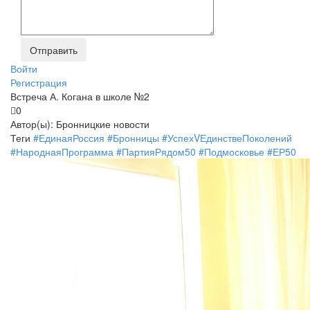
Войти
Регистрация
Встреча А. Когана в школе №2
0
Автор(ы):
Бронницкие новости
Теги
#ЕдинаяРоссия
#Бронницы
#УспехVЕдинствеПоколений
#НароднаяПрограмма
#ПартияРядом50
#Подмосковье
#ЕР50