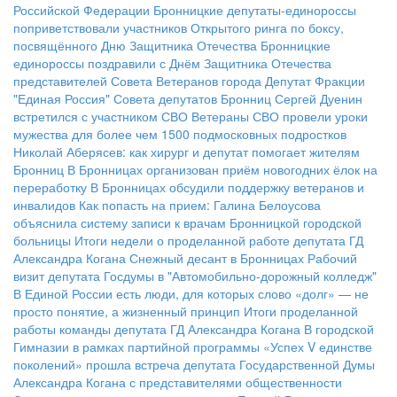
Российской Федерации
Бронницкие депутаты-единороссы
поприветствовали участников Открытого ринга по боксу,
посвящённого Дню Защитника Отечества
Бронницкие
единороссы поздравили с Днём Защитника Отечества
представителей Совета Ветеранов города
Депутат Фракции
"Единая Россия" Совета депутатов Бронниц Сергей Дуенин
встретился с участником СВО
Ветераны СВО провели уроки
мужества для более чем 1500 подмосковных подростков
Николай Аберясев: как хирург и депутат помогает жителям
Бронниц
В Бронницах организован приём новогодних ёлок на
переработку
В Бронницах обсудили поддержку ветеранов и
инвалидов
Как попасть на прием: Галина Белоусова
объяснила систему записи к врачам Бронницкой городской
больницы
Итоги недели о проделанной работе депутата ГД
Александра Когана
Снежный десант в Бронницах
Рабочий
визит депутата Госдумы в "Автомобильно-дорожный колледж"
В Единой России есть люди, для которых слово «долг» — не
просто понятие, а жизненный принцип
Итоги проделанной
работы команды депутата ГД Александра Когана
В городской
Гимназии в рамках партийной программы «Успех V единстве
поколений» прошла встреча депутата Государственной Думы
Александра Когана с представителями общественности