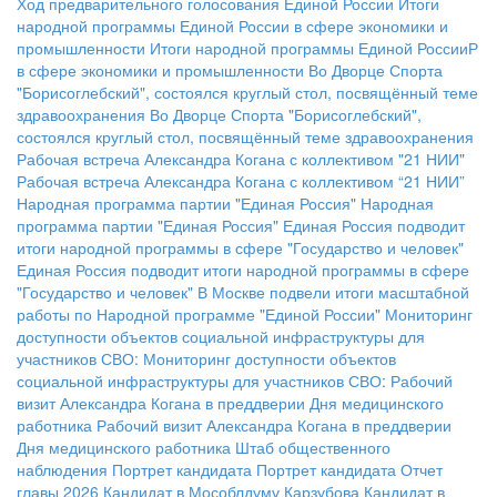
Ход предварительного голосования Единой России
Итоги
народной программы Единой России в сфере экономики и
промышленности
Итоги народной программы Единой РоссииР
в сфере экономики и промышленности
Во Дворце Спорта
"Борисоглебский", состоялся круглый стол, посвящённый теме
здравоохранения
Во Дворце Спорта "Борисоглебский",
состоялся круглый стол, посвящённый теме здравоохранения
Рабочая встреча Александра Когана с коллективом "21 НИИ"
Рабочая встреча Александра Когана с коллективом “21 НИИ”
Народная программа партии "Единая Россия"
Народная
программа партии "Единая Россия"
Единая Россия подводит
итоги народной программы в сфере "Государство и человек"
Единая Россия подводит итоги народной программы в сфере
"Государство и человек"
В Москве подвели итоги масштабной
работы по Народной программе "Единой России"
Мониторинг
доступности объектов социальной инфраструктуры для
участников СВО:
Мониторинг доступности объектов
социальной инфраструктуры для участников СВО:
Рабочий
визит Александра Когана в преддверии Дня медицинского
работника
Рабочий визит Александра Когана в преддверии
Дня медицинского работника
Штаб общественного
наблюдения
Портрет кандидата
Портрет кандидата
Отчет
главы 2026
Кандидат в Мособлдуму Карзубова
Кандидат в