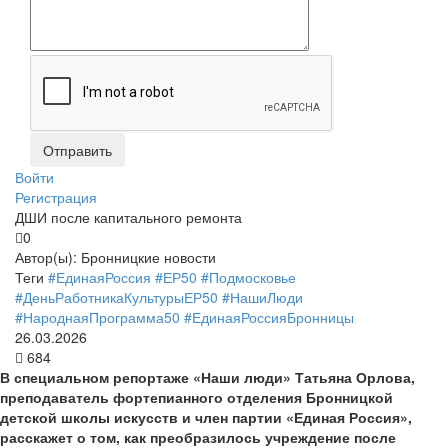
Войти
Регистрация
ДШИ после капитального ремонта
0
Автор(ы):
Бронницкие новости
Теги
#ЕдинаяРоссия
#ЕР50
#Подмосковье
#ДеньРаботникаКультурыЕР50
#НашиЛюди
#НароднаяПрограмма50
#ЕдинаяРоссияБронницы
26.03.2026
684
В специальном репортаже «Наши люди» Татьяна Орлова,
преподаватель фортепианного отделения Бронницкой
детской школы искусств и член партии «Единая Россия»,
расскажет о том, как преобразилось учреждение после