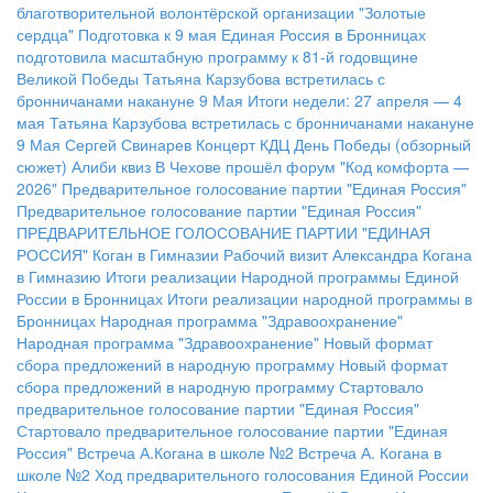
благотворительной волонтёрской организации "Золотые
сердца"
Подготовка к 9 мая
Единая Россия в Бронницах
подготовила масштабную программу к 81-й годовщине
Великой Победы
Татьяна Карзубова встретилась с
бронничанами накануне 9 Мая
Итоги недели: 27 апреля — 4
мая
Татьяна Карзубова встретилась с бронничанами накануне
9 Мая
Сергей Свинарев
Концерт КДЦ
День Победы (обзорный
сюжет)
Алиби квиз
В Чехове прошёл форум "Код комфорта —
2026"
Предварительное голосование партии "Единая Россия"
Предварительное голосование партии "Единая Россия"
ПРЕДВАРИТЕЛЬНОЕ ГОЛОСОВАНИЕ ПАРТИИ "ЕДИНАЯ
РОССИЯ"
Коган в Гимназии
Рабочий визит Александра Когана
в Гимназию
Итоги реализации Народной программы Единой
России в Бронницах
Итоги реализации народной программы в
Бронницах
Народная программа "Здравоохранение"
Народная программа "Здравоохранение"
Новый формат
сбора предложений в народную программу
Новый формат
сбора предложений в народную программу
Стартовало
предварительное голосование партии "Единая Россия"
Стартовало предварительное голосование партии "Единая
Россия"
Встреча А.Когана в школе №2
Встреча А. Когана в
школе №2
Ход предварительного голосования Единой России