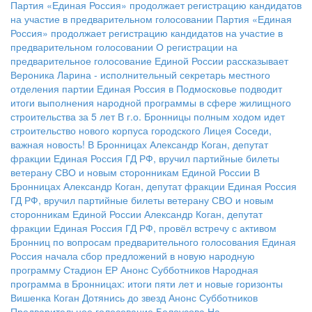
Партия «Единая Россия» продолжает регистрацию кандидатов
на участие в предварительном голосовании
Партия «Единая
Россия» продолжает регистрацию кандидатов на участие в
предварительном голосовании
О регистрации на
предварительное голосование Единой России рассказывает
Вероника Ларина - исполнительный секретарь местного
отделения партии
Единая Россия в Подмосковье подводит
итоги выполнения народной программы в сфере жилищного
строительства за 5 лет
В г.о. Бронницы полным ходом идет
строительство нового корпуса городского Лицея
Соседи,
важная новость!
В Бронницах Александр Коган, депутат
фракции Единая Россия ГД РФ, вручил партийные билеты
ветерану СВО и новым сторонникам Единой России
В
Бронницах Александр Коган, депутат фракции Единая Россия
ГД РФ, вручил партийные билеты ветерану СВО и новым
сторонникам Единой России
Александр Коган, депутат
фракции Единая Россия ГД РФ, провёл встречу с активом
Бронниц по вопросам предварительного голосования
Единая
Россия начала сбор предложений в новую народную
программу
Стадион ЕР
Анонс Субботников
Народная
программа в Бронницах: итоги пяти лет и новые горизонты
Вишенка Коган
Дотянись до звезд
Анонс Субботников
Предварительное голосование Белоусова
На