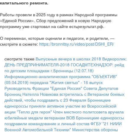
капитального ремонта.
Работы провели в 2025 году в рамках Народной программы
«Единой России». Сбор предложений в новую Народную
программу уже стартовал на сайте естьрезультат.рф.
О переменах, которые оценили и педагоги, и родители, —
смотрите в сюжете:
https://bronnitsy.ru/video/post/DSHI_ER/
смотрите также
Выпускные вечера в школах 2018
Видеоролик:
ДЕНЬ ПРЕДПРИНИМАТЕЛЯ-2018
ГОСАДМТЕХНАДЗОР: рейд
по детским площадкам г.Бронницы (12.07.18)
Информационно-аналитическая программа "ОБЪЕКТИВ"
(05.04.2019)
передача "Жития святых" - 16 выпуск
Руководитель Фракции "Единая Россия" Совета Депутатов
Бронниц Нателла Новикова встретилась с Ветераном боевых
действий, чтобы поздравить с 23 Февраля
Бронницкие
единороссы приняли активное участие во Всероссийской
акции "Тепло для героя"
Член местного политсовета вручила
юбилейные медали ветеранам ВОВ
Бронницкие единороссы
поздравили командование и личный состав ФГБУ "21 НИИИ
Военной Автомобильной Техники" Министерства обороны