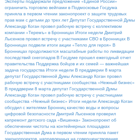
Эксперты поддержали предложение «Единой России»
ограничить торговлю вейпами в Подмосковье
Госдума
приняла в первом чтении законопроект о защите трудовых
прав мам с детьми до трех лет
Депутат Государственной Думы
Александр Коган провел рабочую встречу с коллективом
компании «Теремъ» в Бронницах
Итоги недели
Дмитрий
Лысенков провел встречу с участниками СВО в Бронницах
В
Бронницах подвели итоги акции «Тепло для героя»
В
Бронницах продолжаются масштабные работы по ликвидации
последствий снегопадов
В Госдуме прошел ежегодный отчет
правительства
Поддержка бойцов и их семей — важнейшая
задача государства
Итоги недели
В преддверии 8 марта
депутат Государственной Думы Александр Коган провел
рабочую встречу с участницами сообщества «Нежный бизнес»
В преддверии 8 марта депутат Государственной Думы
Александр Коган провел рабочую встречу с участницами
сообщества «Нежный бизнес»
Итоги недели
Александр Коган
обсудил с жителями Бронниц качество воды и вопросы
цифровой безопасности
Дмитрий Лысенков проверил
капремонт детского сада «Вишенка»
Законопроект об
обеспечении чистоты на контейнерных площадках
Государственная Дума в первом чтении приняла пакет
законопроектов, направленных на совершенствование