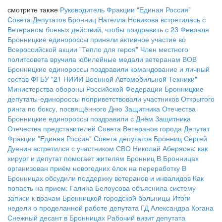
смотрите также
Руководитель Фракции "Единая Россия"
Совета Депутатов Бронниц Нателла Новикова встретилась с
Ветераном боевых действий, чтобы поздравить с 23 Февраля
Бронницкие единороссы приняли активное участие во
Всероссийской акции "Тепло для героя"
Член местного
политсовета вручила юбилейные медали ветеранам ВОВ
Бронницкие единороссы поздравили командование и личный
состав ФГБУ "21 НИИИ Военной Автомобильной Техники"
Министерства обороны Российской Федерации
Бронницкие
депутаты-единороссы поприветствовали участников Открытого
ринга по боксу, посвящённого Дню Защитника Отечества
Бронницкие единороссы поздравили с Днём Защитника
Отечества представителей Совета Ветеранов города
Депутат
Фракции "Единая Россия" Совета депутатов Бронниц Сергей
Дуенин встретился с участником СВО
Николай Аберясев: как
хирург и депутат помогает жителям Бронниц
В Бронницах
организован приём новогодних ёлок на переработку
В
Бронницах обсудили поддержку ветеранов и инвалидов
Как
попасть на прием: Галина Белоусова объяснила систему
записи к врачам Бронницкой городской больницы
Итоги
недели о проделанной работе депутата ГД Александра Когана
Снежный десант в Бронницах
Рабочий визит депутата