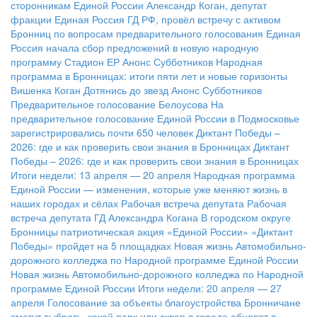
сторонникам Единой России
Александр Коган, депутат
фракции Единая Россия ГД РФ, провёл встречу с активом
Бронниц по вопросам предварительного голосования
Единая
Россия начала сбор предложений в новую народную
программу
Стадион ЕР
Анонс Субботников
Народная
программа в Бронницах: итоги пяти лет и новые горизонты
Вишенка Коган
Дотянись до звезд
Анонс Субботников
Предварительное голосование Белоусова
На
предварительное голосование Единой России в Подмосковье
зарегистрировались почти 650 человек
Диктант Победы –
2026: где и как проверить свои знания в Бронницах
Диктант
Победы – 2026: где и как проверить свои знания в Бронницах
Итоги недели: 13 апреля — 20 апреля
Народная программа
Единой России — изменения, которые уже меняют жизнь в
наших городах и сёлах
Рабочая встреча депутата
Рабочая
встреча депутата ГД Александра Когана
В городском округе
Бронницы патриотическая акция «Единой России» «Диктант
Победы» пройдет на 5 площадках
Новая жизнь Автомобильно-
дорожного колледжа по Народной программе Единой России
Новая жизнь Автомобильно-дорожного колледжа по Народной
программе Единой России
Итоги недели: 20 апреля — 27
апреля
Голосование за объекты благоустройства
Бронничане
смогут выбрать, какой парк или сквер в городе обновят в