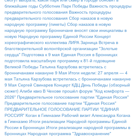
ближайшие годы
Субботник Парк Победы
Важность процедуры
предварительного голосования
Важность процедуры
предварительного голосования
Сбор наказов в новую
народную программу (пикеты)
Сбор наказов в новую
народную программу
Бронничане вносят свои инициативы в
новую Народную программу Единой России
Концерт
хореографического коллектива ЛИРА
Зарница
Встреча в
благотворительной волонтёрской организации "Золотые
сердца"
Подготовка к 9 мая
Единая Россия в Бронницах
подготовила масштабную программу к 81-й годовщине
Великой Победы
Татьяна Карзубова встретилась с
бронничанами накануне 9 Мая
Итоги недели: 27 апреля — 4
мая
Татьяна Карзубова встретилась с бронничанами накануне
9 Мая
Сергей Свинарев
Концерт КДЦ
День Победы (обзорный
сюжет)
Алиби квиз
В Чехове прошёл форум "Код комфорта —
2026"
Предварительное голосование партии "Единая Россия"
Предварительное голосование партии "Единая Россия"
ПРЕДВАРИТЕЛЬНОЕ ГОЛОСОВАНИЕ ПАРТИИ "ЕДИНАЯ
РОССИЯ"
Коган в Гимназии
Рабочий визит Александра Когана
в Гимназию
Итоги реализации Народной программы Единой
России в Бронницах
Итоги реализации народной программы в
Бронницах
Народная программа "Здравоохранение"