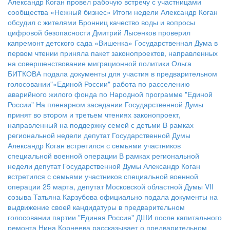
Александр Коган провел рабочую встречу с участницами
сообщества «Нежный бизнес»
Итоги недели
Александр Коган
обсудил с жителями Бронниц качество воды и вопросы
цифровой безопасности
Дмитрий Лысенков проверил
капремонт детского сада «Вишенка»
Государственная Дума в
первом чтении приняла пакет законопроектов, направленных
на совершенствование миграционной политики
Ольга
БИТКОВА подала документы для участия в предварительном
голосовании"«Единой России"
работа по расселению
аварийного жилого фонда по Народной программе "Единой
России"
На пленарном заседании Государственной Думы
принят во втором и третьем чтениях законопроект,
направленный на поддержку семей с детьми
В рамках
региональной недели депутат Государственной Думы
Александр Коган встретился с семьями участников
специальной военной операции
В рамках региональной
недели депутат Государственной Думы Александр Коган
встретился с семьями участников специальной военной
операции
25 марта, депутат Московской областной Думы VII
созыва Татьяна Карзубова официально подала документы на
выдвижение своей кандидатуры в предварительном
голосовании партии "Единая Россия"
ДШИ после капитального
ремонта
Нина Корнеева рассказывает о предварительном