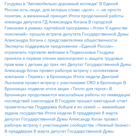
Госдумы в "Автомобильно-дорожный колледж"
В Единой
России есть люди, для которых слово «долг» — не просто
понятие, а жизненный принцип
Итоги проделанной работы
команды депутата ГД Александра Когана
В городской
Гимназии в рамках партийной программы «Успех V единстве
поколений» прошла встреча депутата Государственной Думы
Александра Когана с представителями общественности
Эксперты поддержали предложение «Единой России»
ограничить торговлю вейпами в Подмосковье
Госдума
приняла в первом чтении законопроект о защите трудовых
прав мам с детьми до трех лет
Депутат Государственной Думы
Александр Коган провел рабочую встречу с коллективом
компании «Теремъ» в Бронницах
Итоги недели
Дмитрий
Лысенков провел встречу с участниками СВО в Бронницах
В
Бронницах подвели итоги акции «Тепло для героя»
В
Бронницах продолжаются масштабные работы по ликвидации
последствий снегопадов
В Госдуме прошел ежегодный отчет
правительства
Поддержка бойцов и их семей — важнейшая
задача государства
Итоги недели
В преддверии 8 марта
депутат Государственной Думы Александр Коган провел
рабочую встречу с участницами сообщества «Нежный бизнес»
В преддверии 8 марта депутат Государственной Думы