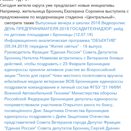
Сегодня жители округа уже предлагают новые инициативы.
Например, жительница Бронниц Екатерина Сорокина выступила с
предложением по модернизации стадиона «Центральный».
смотрите также
Выпускные вечера в школах 2018
Видеоролик:
ДЕНЬ ПРЕДПРИНИМАТЕЛЯ-2018
ГОСАДМТЕХНАДЗОР: рейд
по детским площадкам г.Бронницы (12.07.18)
Информационно-аналитическая программа "ОБЪЕКТИВ"
(05.04.2019)
передача "Жития святых" - 16 выпуск
Руководитель Фракции "Единая Россия" Совета Депутатов
Бронниц Нателла Новикова встретилась с Ветераном боевых
действий, чтобы поздравить с 23 Февраля
Бронницкие
единороссы приняли активное участие во Всероссийской
акции "Тепло для героя"
Член местного политсовета вручила
юбилейные медали ветеранам ВОВ
Бронницкие единороссы
поздравили командование и личный состав ФГБУ "21 НИИИ
Военной Автомобильной Техники" Министерства обороны
Российской Федерации
Бронницкие депутаты-единороссы
поприветствовали участников Открытого ринга по боксу,
посвящённого Дню Защитника Отечества
Бронницкие
единороссы поздравили с Днём Защитника Отечества
представителей Совета Ветеранов города
Депутат Фракции
"Единая Россия" Совета депутатов Бронниц Сергей Дуенин