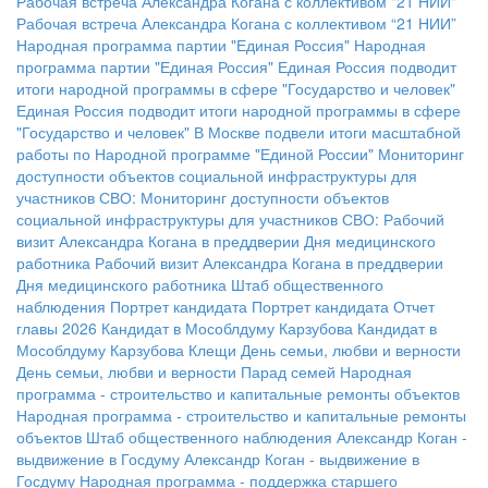
Рабочая встреча Александра Когана с коллективом "21 НИИ"
Рабочая встреча Александра Когана с коллективом “21 НИИ”
Народная программа партии "Единая Россия"
Народная
программа партии "Единая Россия"
Единая Россия подводит
итоги народной программы в сфере "Государство и человек"
Единая Россия подводит итоги народной программы в сфере
"Государство и человек"
В Москве подвели итоги масштабной
работы по Народной программе "Единой России"
Мониторинг
доступности объектов социальной инфраструктуры для
участников СВО:
Мониторинг доступности объектов
социальной инфраструктуры для участников СВО:
Рабочий
визит Александра Когана в преддверии Дня медицинского
работника
Рабочий визит Александра Когана в преддверии
Дня медицинского работника
Штаб общественного
наблюдения
Портрет кандидата
Портрет кандидата
Отчет
главы 2026
Кандидат в Мособлдуму Карзубова
Кандидат в
Мособлдуму Карзубова
Клещи
День семьи, любви и верности
День семьи, любви и верности
Парад семей
Народная
программа - строительство и капитальные ремонты объектов
Народная программа - строительство и капитальные ремонты
объектов
Штаб общественного наблюдения
Александр Коган -
выдвижение в Госдуму
Александр Коган - выдвижение в
Госдуму
Народная программа - поддержка старшего