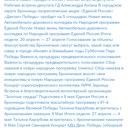
Рабочая встреча депутата ГД Александра Когана
В городском
округе Бронницы патриотическая акция «Единой России»
«Диктант Победы» пройдет на 5 площадках
Новая жизнь
Автомобильно-дорожного колледжа по Народной программе
Единой России
Новая жизнь Автомобильно-дорожного
колледжа по Народной программе Единой России
Итоги
недели: 20 апреля — 27 апреля
Голосование за объекты
благоустройства
Бронничане смогут выбрать, какой парк или
сквер в городе обновят в ближайшие годы
Субботник Парк
Победы
Важность процедуры предварительного голосования
Важность процедуры предварительного голосования
Сбор
наказов в новую народную программу (пикеты)
Сбор наказов в
новую народную программу
Бронничане вносят свои
инициативы в новую Народную программу Единой России
Концерт хореографического коллектива ЛИРА
Зарница
Встреча в благотворительной волонтёрской организации
"Золотые сердца"
Подготовка к 9 мая
Единая Россия в
Бронницах подготовила масштабную программу к 81-й
годовщине Великой Победы
Татьяна Карзубова встретилась с
бронничанами накануне 9 Мая
Итоги недели: 27 апреля — 4
мая
Татьяна Карзубова встретилась с бронничанами накануне
9 Мая
Сергей Свинарев
Концерт КДЦ
День Победы (обзорный