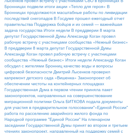
Лысенков провел встречу с участниками СВО в Бронницах
В
Бронницах подвели итоги акции «Тепло для героя»
В
Бронницах продолжаются масштабные работы по ликвидации
последствий снегопадов
В Госдуме прошел ежегодный отчет
правительства
Поддержка бойцов и их семей — важнейшая
задача государства
Итоги недели
В преддверии 8 марта
депутат Государственной Думы Александр Коган провел
рабочую встречу с участницами сообщества «Нежный бизнес»
В преддверии 8 марта депутат Государственной Думы
Александр Коган провел рабочую встречу с участницами
сообщества «Нежный бизнес»
Итоги недели
Александр Коган
обсудил с жителями Бронниц качество воды и вопросы
цифровой безопасности
Дмитрий Лысенков проверил
капремонт детского сада «Вишенка»
Законопроект об
обеспечении чистоты на контейнерных площадках
Государственная Дума в первом чтении приняла пакет
законопроектов, направленных на совершенствование
миграционной политики
Ольга БИТКОВА подала документы
для участия в предварительном голосовании"«Единой России"
работа по расселению аварийного жилого фонда по
Народной программе "Единой России"
На пленарном
заседании Государственной Думы принят во втором и третьем
чтениях законопроект, направленный на поддержку семей с