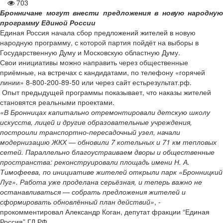
703
Бронничане могут внести предложения в новую народную
программу Единой России
Единая Россия начала сбор предложений жителей в новую
народную программу, с которой партия пойдёт на выборы в
Государственную Думу и Московскую областную Думу.
Свои инициативы можно направить через общественные
приёмные, на встречах с кандидатами, по телефону «горячей
линии» 8-800-200-89-50 или через сайт естьрезультат.рф.
Опыт предыдущей программы показывает, что наказы жителей
становятся реальными проектами.
«В Бронницах капитально отремонтировали детскую школу
искусств, лицей и другие образовательные учреждения,
построили транспортно-пересадочный узел, начали
модернизацию ЖКХ — обновили 7 котельных и 71 км тепловых
сетей. Параллельно благоустраиваем дворы и общественные
пространства: реконструировали площадь имени Н. А.
Тимофеева, по инициативе жителей открыли парк «Бронницкий
Луг». Работа уже проделана серьёзная, и теперь важно не
останавливаться — собрать предложения жителей и
сформировать обновлённый план действий»
, -
прокомментировал Александр Коган, депутат фракции “Единая
Россия” ГД РФ.