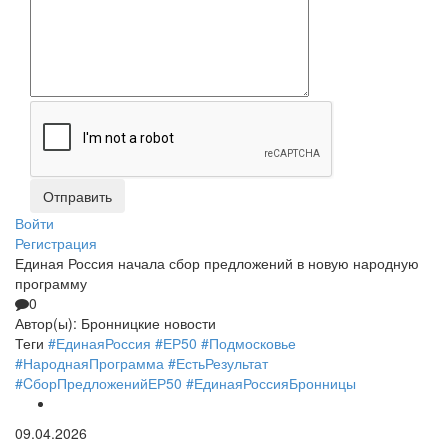
Войти
Регистрация
Единая Россия начала сбор предложений в новую народную
программу
0
Автор(ы):
Бронницкие новости
Теги
#ЕдинаяРоссия
#ЕР50
#Подмосковье
#НароднаяПрограмма
#ЕстьРезультат
#CборПредложенийЕР50
#ЕдинаяРоссияБронницы
09.04.2026