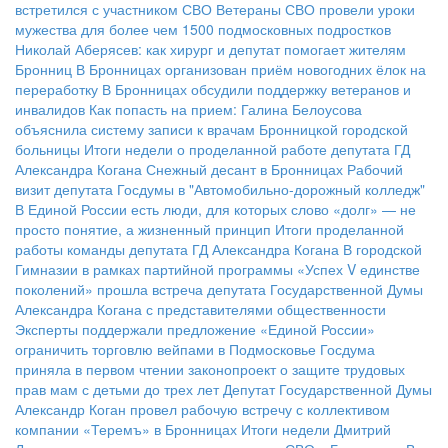
встретился с участником СВО
Ветераны СВО провели уроки
мужества для более чем 1500 подмосковных подростков
Николай Аберясев: как хирург и депутат помогает жителям
Бронниц
В Бронницах организован приём новогодних ёлок на
переработку
В Бронницах обсудили поддержку ветеранов и
инвалидов
Как попасть на прием: Галина Белоусова
объяснила систему записи к врачам Бронницкой городской
больницы
Итоги недели о проделанной работе депутата ГД
Александра Когана
Снежный десант в Бронницах
Рабочий
визит депутата Госдумы в "Автомобильно-дорожный колледж"
В Единой России есть люди, для которых слово «долг» — не
просто понятие, а жизненный принцип
Итоги проделанной
работы команды депутата ГД Александра Когана
В городской
Гимназии в рамках партийной программы «Успех V единстве
поколений» прошла встреча депутата Государственной Думы
Александра Когана с представителями общественности
Эксперты поддержали предложение «Единой России»
ограничить торговлю вейпами в Подмосковье
Госдума
приняла в первом чтении законопроект о защите трудовых
прав мам с детьми до трех лет
Депутат Государственной Думы
Александр Коган провел рабочую встречу с коллективом
компании «Теремъ» в Бронницах
Итоги недели
Дмитрий