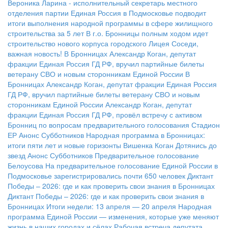
Вероника Ларина - исполнительный секретарь местного
отделения партии
Единая Россия в Подмосковье подводит
итоги выполнения народной программы в сфере жилищного
строительства за 5 лет
В г.о. Бронницы полным ходом идет
строительство нового корпуса городского Лицея
Соседи,
важная новость!
В Бронницах Александр Коган, депутат
фракции Единая Россия ГД РФ, вручил партийные билеты
ветерану СВО и новым сторонникам Единой России
В
Бронницах Александр Коган, депутат фракции Единая Россия
ГД РФ, вручил партийные билеты ветерану СВО и новым
сторонникам Единой России
Александр Коган, депутат
фракции Единая Россия ГД РФ, провёл встречу с активом
Бронниц по вопросам предварительного голосования
Стадион
ЕР
Анонс Субботников
Народная программа в Бронницах:
итоги пяти лет и новые горизонты
Вишенка Коган
Дотянись до
звезд
Анонс Субботников
Предварительное голосование
Белоусова
На предварительное голосование Единой России в
Подмосковье зарегистрировались почти 650 человек
Диктант
Победы – 2026: где и как проверить свои знания в Бронницах
Диктант Победы – 2026: где и как проверить свои знания в
Бронницах
Итоги недели: 13 апреля — 20 апреля
Народная
программа Единой России — изменения, которые уже меняют
жизнь в наших городах и сёлах
Рабочая встреча депутата