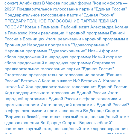
сюжет)
Алиби квиз
В Чехове прошёл форум "Код комфорта —
2026"
Предварительное голосование партии "Единая Россия"
Предварительное голосование партии "Единая Россия"
ПРЕДВАРИТЕЛЬНОЕ ГОЛОСОВАНИЕ ПАРТИИ "ЕДИНАЯ
РОССИЯ"
Коган в Гимназии
Рабочий визит Александра Когана
в Гимназию
Итоги реализации Народной программы Единой
России в Бронницах
Итоги реализации народной программы в
Бронницах
Народная программа "Здравоохранение"
Народная программа "Здравоохранение"
Новый формат
сбора предложений в народную программу
Новый формат
сбора предложений в народную программу
Стартовало
предварительное голосование партии "Единая Россия"
Стартовало предварительное голосование партии "Единая
Россия"
Встреча А.Когана в школе №2
Встреча А. Когана в
школе №2
Ход предварительного голосования Единой России
Ход предварительного голосования Единой России
Итоги
народной программы Единой России в сфере экономики и
промышленности
Итоги народной программы Единой РоссииР
в сфере экономики и промышленности
Во Дворце Спорта
"Борисоглебский", состоялся круглый стол, посвящённый теме
здравоохранения
Во Дворце Спорта "Борисоглебский",
состоялся круглый стол, посвящённый теме здравоохранения