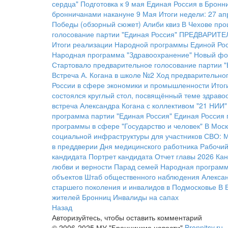
сердца"
Подготовка к 9 мая
Единая Россия в Бронн
бронничанами накануне 9 Мая
Итоги недели: 27 а
Победы (обзорный сюжет)
Алиби квиз
В Чехове про
голосование партии "Единая Россия"
ПРЕДВАРИТЕ
Итоги реализации Народной программы Единой Рос
Народная программа "Здравоохранение"
Новый фо
Стартовало предварительное голосование партии "
Встреча А. Когана в школе №2
Ход предварительног
России в сфере экономики и промышленности
Итог
состоялся круглый стол, посвящённый теме здраво
встреча Александра Когана с коллективом "21 НИИ"
программа партии "Единая Россия"
Единая Россия 
программы в сфере "Государство и человек"
В Моск
социальной инфраструктуры для участников СВО:
М
в преддверии Дня медицинского работника
Рабочий
кандидата
Портрет кандидата
Отчет главы 2026
Кан
любви и верности
Парад семей
Народная программа
объектов
Штаб общественного наблюдения
Алексан
старшего поколения и инвалидов в Подмосковье
В 
жителей Бронниц
Инвалиды на сапах
Назад
Авторизуйтесь, чтобы оставить комментарий
© 2006-2025 МУ "Бронницкие новости"
Bronnitsy.ru