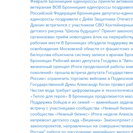
Февраля
Бронницкие единороссы приняли активное 
ветеранам ВОВ
Бронницкие единороссы поздравил
Российской Федерации
Бронницкие депутаты-едино
единороссы поздравили с Днём Защитника Отечест
Дуенин встретился с участником СВО
Контейнерные
детского рисунка "Школа будущего"
Принят законоп
организован приём новогодних ёлок на переработк
рабочем месте
В Бронницах обсудили поддержку в
освобождения Московской области от фашистских з
Белоусова объяснила систему записи к врачам Бро
Бронницах
Рабочий визит депутата Госдумы в "Ав
жизненный принцип
Итоги проделанной работы ком
поколений» прошла встреча депутата Государстве
России» ограничить торговлю вейпами в Подмосков
Государственной Думы Александр Коган провел раб
Чистая вода требует цифровизации и технологичес
«Тепло для героя»
В Бронницах продолжаются мас
Поддержка бойцов и их семей — важнейшая задача
встречу с участницами сообщества «Нежный бизне
сообщества «Нежный бизнес»
Итоги недели
Алекса
капремонт детского сада «Вишенка»
Законопроект 
законопроектов, направленных на совершенствова
России"
работа по расселению аварийного жилого 