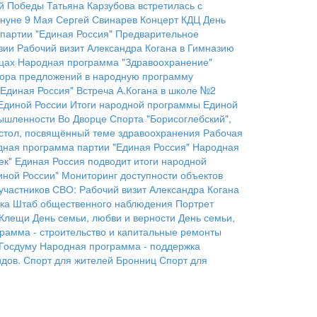
ой Победы
Татьяна Карзубова встретилась с
ануне 9 Мая
Сергей Свинарев
Концерт КДЦ
День
партии "Единая Россия"
Предварительное
зии
Рабочий визит Александра Когана в Гимназию
цах
Народная программа "Здравоохранение"
ора предложений в народную программу
"Единая Россия"
Встреча А.Когана в школе №2
Единой России
Итоги народной программы Единой
мышленности
Во Дворце Спорта "Борисоглебский",
 стол, посвящённый теме здравоохранения
Рабочая
ная программа партии "Единая Россия"
Народная
ек"
Единая Россия подводит итоги народной
иной России"
Мониторинг доступности объектов
участников СВО:
Рабочий визит Александра Когана
ка
Штаб общественного наблюдения
Портрет
Клещи
День семьи, любви и верности
День семьи,
рамма - строительство и капитальные ремонты
 Госдуму
Народная программа - поддержка
дов.
Спорт для жителей Бронниц
Спорт для