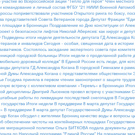
участие во Всероссийской акции "Тепло для героя"
Член местного
и командование и личный состав ФГБУ "21 НИИИ Военной Автомоб
россы поприветствовали участников Открытого ринга по боксу, п
ва представителей Совета Ветеранов города
Депутат Фракции "Еди
 площадки в Бронницах
Поздравление ко Дню конституции от Алек
роект о безопасности лифтов
Николай Аберясев: как хирург и деп
у
Подведены итоги недели деятельности депутата ГД Александра К
етеранов и инвалидов
Сегодня - особая, священная дата в истории
ахватчиков.
Состоялось заседание экспертного совета при комитете
нницкой городской больницы
Итоги недели о проделанной работе д
томобильно-дорожный колледж"
В Единой России есть люди, для кот
анды депутата ГД Александра Когана
В городской Гимназии в рам
нной Думы Александра Когана с представителями общественности
ье
Госдума приняла в первом чтении законопроект о защите трудов
очую встречу с коллективом компании «Теремъ» в Бронницах
Итог
кой дисциплины
Дмитрий Лысенков провел встречу с участниками 
штабные работы по ликвидации последствий снегопадов
В Госдуме
 государства
Итоги недели
В преддверии 8 марта депутат Государ
с»
В преддверии 8 марта депутат Государственной Думы Александр
ндр Коган обсудил с жителями Бронниц качество воды и вопросы 
об обеспечении чистоты на контейнерных площадках
Государствен
ние миграционной политики
Ольга БИТКОВА подала документы для 
фонда по Народной программе "Единой России"
На пленарном засе