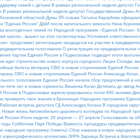
оддержку семей с детьми
В рамках региональной недели депутат Го
и
В рамках региональной недели депутат Государственной Думы Ал
 Московской областной Думы VII созыва Татьяна Карзубова официа
и "Единая Россия"
ДШИ после капитального ремонта
Нина Корнеев
ка многодетных семей по Народной программе «Единой России»
К
ая школа», вышел на этап госэкспертизы
Уголовная ответственнос
ия» продолжает регистрацию кандидатов на участие в предварит
предварительном голосовании
О регистрации на предварительное 
ления партии
Единая Россия в Подмосковье подводит итоги выпол
ом идет строительство нового корпуса городского Лицея
Соседи, ва
ртийные билеты ветерану СВО и новым сторонникам Единой России
етерану СВО и новым сторонникам Единой России
Александр Коган,
ельного голосования
Единая Россия начала сбор предложений в н
ги пяти лет и новые горизонты
Вишенка Коган
Дотянись до звезд
А
 России в Подмосковье зарегистрировались почти 650 человек
Дик
как проверить свои знания в Бронницах
Народная программа Единой
Рабочая встреча депутата ГД Александра Когана
В городском окру
х
Новая жизнь Автомобильно-дорожного колледжа по Народной пр
ой России
Итоги недели: 20 апреля — 27 апреля
Голосование за об
 годы
Субботник Парк Победы
Важность процедуры предварительн
ую народную программу (пикеты)
Сбор наказов в новую народную 
т хореографического коллектива ЛИРА
Зарница
Встреча в благотво