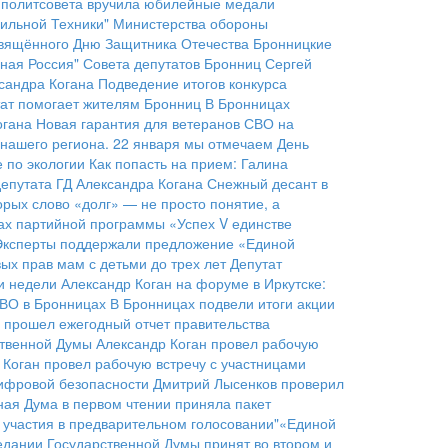
 политсовета вручила юбилейные медали
ильной Техники" Министерства обороны
освящённого Дню Защитника Отечества
Бронницкие
ная Россия" Совета депутатов Бронниц Сергей
сандра Когана
Подведение итогов конкурса
утат помогает жителям Бронниц
В Бронницах
огана
Новая гарантия для ветеранов СВО на
 нашего региона. 22 января мы отмечаем День
 по экологии
Как попасть на прием: Галина
епутата ГД Александра Когана
Снежный десант в
орых слово «долг» — не просто понятие, а
ках партийной программы «Успех V единстве
Эксперты поддержали предложение «Единой
ых прав мам с детьми до трех лет
Депутат
и недели
Александр Коган на форуме в Иркутске:
СВО в Бронницах
В Бронницах подвели итоги акции
 прошел ежегодный отчет правительства
ственной Думы Александр Коган провел рабочую
 Коган провел рабочую встречу с участницами
цифровой безопасности
Дмитрий Лысенков проверил
ная Дума в первом чтении приняла пакет
участия в предварительном голосовании"«Единой
дании Государственной Думы принят во втором и