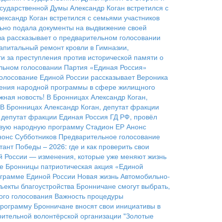
сударственной Думы Александр Коган встретился с
ександр Коган встретился с семьями участников
льно подала документы на выдвижение своей
а рассказывает о предварительном голосовании
апитальный ремонт кровли в Гимназии,
ти за преступления против исторической памяти о
ельном голосовании
Партия «Единая Россия»
голосование Единой России рассказывает Вероника
нения народной программы в сфере жилищного
жная новость!
В Бронницах Александр Коган,
В Бронницах Александр Коган, депутат фракции
 депутат фракции Единая Россия ГД РФ, провёл
овую народную программу
Стадион ЕР
Анонс
нонс Субботников
Предварительное голосование
тант Победы – 2026: где и как проверить свои
 России — изменения, которые уже меняют жизнь
ге Бронницы патриотическая акция «Единой
ограмме Единой России
Новая жизнь Автомобильно-
ъекты благоустройства
Бронничане смогут выбрать,
ого голосования
Важность процедуры
программу
Бронничане вносят свои инициативы в
рительной волонтёрской организации "Золотые