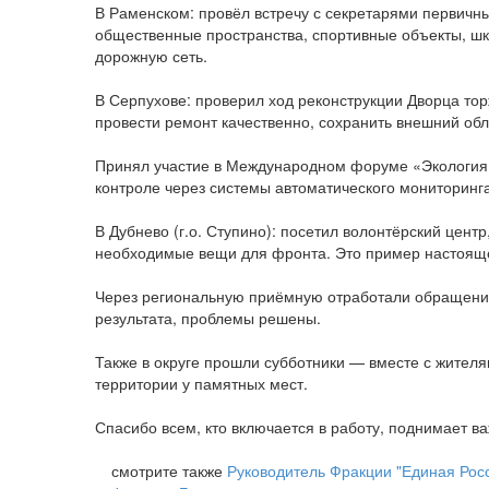
В Раменском: провёл встречу с секретарями первичн
общественные пространства, спортивные объекты, шк
дорожную сеть.
В Серпухове: проверил ход реконструкции Дворца то
провести ремонт качественно, сохранить внешний обл
Принял участие в Международном форуме «Экология»
контроле через системы автоматического мониторинга
В Дубнево (г.о. Ступино): посетил волонтёрский цент
необходимые вещи для фронта. Это пример настояще
Через региональную приёмную отработали обращения 
результата, проблемы решены.
Также в округе прошли субботники — вместе с жител
территории у памятных мест.
Спасибо всем, кто включается в работу, поднимает в
смотрите также
Руководитель Фракции "Единая Росс