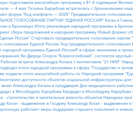
ицах подготовила масштабную программу к 81-й годовщине Велик
преля — 4 мая
Татьяна Карзубова встретилась с бронничанами нак
шёл форум "Код комфорта — 2026"
Предварительное голосование 
ЛЬНОЕ ГОЛОСОВАНИЕ ПАРТИИ "ЕДИНАЯ РОССИЯ"
Коган в Гимна
сии в Бронницах
Итоги реализации народной программы в Бронни
рмат сбора предложений в народную программу
Новый формат сб
Единая Россия"
Стартовало предварительное голосование партии 
о голосования Единой России
Ход предварительного голосования 
и народной программы Единой РоссииР в сфере экономики и про
охранения
Во Дворце Спорта "Борисоглебский", состоялся круглый
Рабочая встреча Александра Когана с коллективом “21 НИИ”
Народ
подводит итоги народной программы в сфере "Государство и челов
ве подвели итоги масштабной работы по Народной программе "Ед
ониторинг доступности объектов социальной инфраструктуры для 
 визит Александра Когана в преддверии Дня медицинского работни
дидат в Мособлдуму Карзубова
Кандидат в Мособлдуму Карзубова
 - строительство и капитальные ремонты объектов
Народная прог
др Коган - выдвижение в Госдуму
Александр Коган - выдвижение в
Бронницах работают меры поддержки старшего поколения и инвали