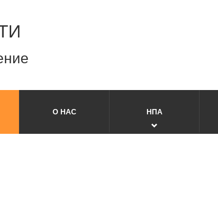
ТИ
ение
О НАС
НПА