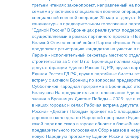
третьем чтениях законопроект, направленный на п
семьями участников специальной военной операци
специальной военной операции
25 марта, депутат
кандидатуры в предварительном голосовании парти
"Единой России"
В Бронницах реализуется поддерж
осуществляемый в рамках партийного проекта «Нов
Великой Отечественной войне
Партия «Единая Росс
продолжает регистрацию кандидатов на участие в 
Ларина - исполнительный секретарь местного отде
строительства за 5 лет
В г.о. Бронницы полным ход
депутат фракции Единая Россия ГД РФ, вручил па
Единая Россия ГД РФ, вручил партийные билеты в
встречу с активом Бронниц по вопросам предварит
Субботников
Народная программа в Бронницах: ито
Белоусова
На предварительное голосование Единой
знания в Бронницах
Диктант Победы – 2026: где и 
в наших городах и сёлах
Рабочая встреча депутата
России» «Диктант Победы» пройдет на 5 площадка
дорожного колледжа по Народной программе Един
какой парк или сквер в городе обновят в ближайшие
предварительного голосования
Сбор наказов в нов
новую Народную программу Единой России
Концер