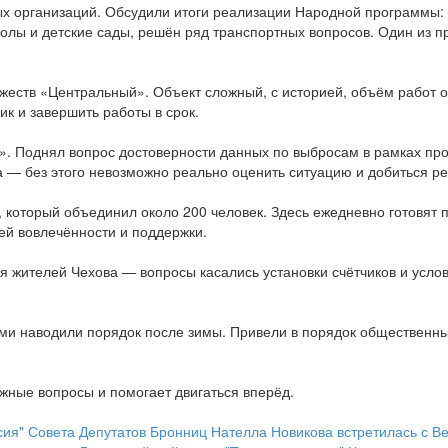
ых организаций. Обсудили итоги реализации Народной программы: 
олы и детские сады, решён ряд транспортных вопросов. Один из п
ржеств «Центральный». Объект сложный, с историей, объём работ 
ик и завершить работы в срок.
. Поднял вопрос достоверности данных по выбросам в рамках про
 — без этого невозможно реально оценить ситуацию и добиться ре
р, который объединил около 200 человек. Здесь ежедневно готовят 
й вовлечённости и поддержки.
жителей Чехова — вопросы касались установки счётчиков и усло
ями наводили порядок после зимы. Привели в порядок общественны
ажные вопросы и помогает двигаться вперёд.
ия" Совета Депутатов Бронниц Нателла Новикова встретилась с Ве