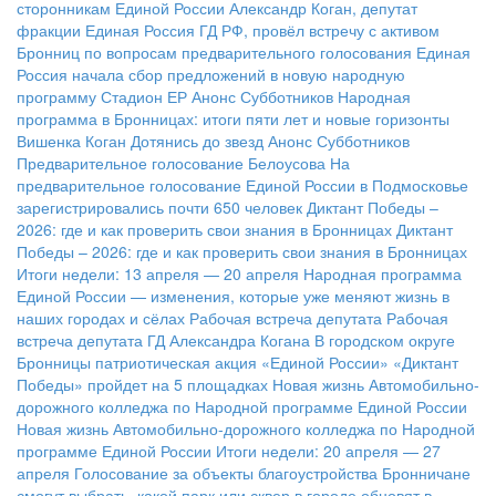
сторонникам Единой России
Александр Коган, депутат
фракции Единая Россия ГД РФ, провёл встречу с активом
Бронниц по вопросам предварительного голосования
Единая
Россия начала сбор предложений в новую народную
программу
Стадион ЕР
Анонс Субботников
Народная
программа в Бронницах: итоги пяти лет и новые горизонты
Вишенка Коган
Дотянись до звезд
Анонс Субботников
Предварительное голосование Белоусова
На
предварительное голосование Единой России в Подмосковье
зарегистрировались почти 650 человек
Диктант Победы –
2026: где и как проверить свои знания в Бронницах
Диктант
Победы – 2026: где и как проверить свои знания в Бронницах
Итоги недели: 13 апреля — 20 апреля
Народная программа
Единой России — изменения, которые уже меняют жизнь в
наших городах и сёлах
Рабочая встреча депутата
Рабочая
встреча депутата ГД Александра Когана
В городском округе
Бронницы патриотическая акция «Единой России» «Диктант
Победы» пройдет на 5 площадках
Новая жизнь Автомобильно-
дорожного колледжа по Народной программе Единой России
Новая жизнь Автомобильно-дорожного колледжа по Народной
программе Единой России
Итоги недели: 20 апреля — 27
апреля
Голосование за объекты благоустройства
Бронничане
смогут выбрать, какой парк или сквер в городе обновят в