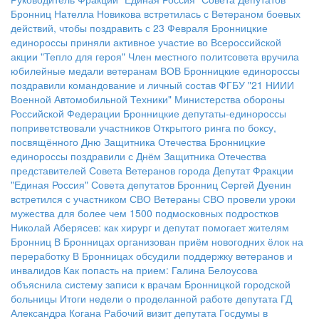
Бронниц Нателла Новикова встретилась с Ветераном боевых
действий, чтобы поздравить с 23 Февраля
Бронницкие
единороссы приняли активное участие во Всероссийской
акции "Тепло для героя"
Член местного политсовета вручила
юбилейные медали ветеранам ВОВ
Бронницкие единороссы
поздравили командование и личный состав ФГБУ "21 НИИИ
Военной Автомобильной Техники" Министерства обороны
Российской Федерации
Бронницкие депутаты-единороссы
поприветствовали участников Открытого ринга по боксу,
посвящённого Дню Защитника Отечества
Бронницкие
единороссы поздравили с Днём Защитника Отечества
представителей Совета Ветеранов города
Депутат Фракции
"Единая Россия" Совета депутатов Бронниц Сергей Дуенин
встретился с участником СВО
Ветераны СВО провели уроки
мужества для более чем 1500 подмосковных подростков
Николай Аберясев: как хирург и депутат помогает жителям
Бронниц
В Бронницах организован приём новогодних ёлок на
переработку
В Бронницах обсудили поддержку ветеранов и
инвалидов
Как попасть на прием: Галина Белоусова
объяснила систему записи к врачам Бронницкой городской
больницы
Итоги недели о проделанной работе депутата ГД
Александра Когана
Рабочий визит депутата Госдумы в