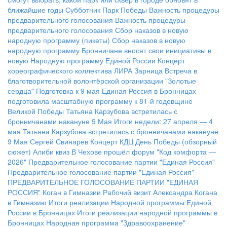
ближайшие годы
Субботник Парк Победы
Важность процедуры
предварительного голосования
Важность процедуры
предварительного голосования
Сбор наказов в новую
народную программу (пикеты)
Сбор наказов в новую
народную программу
Бронничане вносят свои инициативы в
новую Народную программу Единой России
Концерт
хореографического коллектива ЛИРА
Зарница
Встреча в
благотворительной волонтёрской организации "Золотые
сердца"
Подготовка к 9 мая
Единая Россия в Бронницах
подготовила масштабную программу к 81-й годовщине
Великой Победы
Татьяна Карзубова встретилась с
бронничанами накануне 9 Мая
Итоги недели: 27 апреля — 4
мая
Татьяна Карзубова встретилась с бронничанами накануне
9 Мая
Сергей Свинарев
Концерт КДЦ
День Победы (обзорный
сюжет)
Алиби квиз
В Чехове прошёл форум "Код комфорта —
2026"
Предварительное голосование партии "Единая Россия"
Предварительное голосование партии "Единая Россия"
ПРЕДВАРИТЕЛЬНОЕ ГОЛОСОВАНИЕ ПАРТИИ "ЕДИНАЯ
РОССИЯ"
Коган в Гимназии
Рабочий визит Александра Когана
в Гимназию
Итоги реализации Народной программы Единой
России в Бронницах
Итоги реализации народной программы в
Бронницах
Народная программа "Здравоохранение"