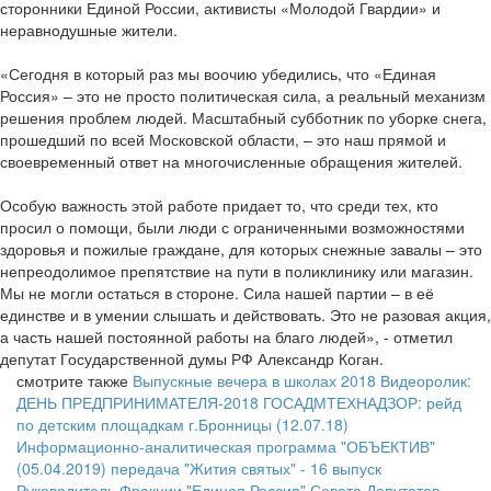
сторонники Единой России, активисты «Молодой Гвардии» и
неравнодушные жители.
«Сегодня в который раз мы воочию убедились, что «Единая
Россия» – это не просто политическая сила, а реальный механизм
решения проблем людей. Масштабный субботник по уборке снега,
прошедший по всей Московской области, – это наш прямой и
своевременный ответ на многочисленные обращения жителей.
Особую важность этой работе придает то, что среди тех, кто
просил о помощи, были люди с ограниченными возможностями
здоровья и пожилые граждане, для которых снежные завалы – это
непреодолимое препятствие на пути в поликлинику или магазин.
Мы не могли остаться в стороне. Сила нашей партии – в её
единстве и в умении слышать и действовать. Это не разовая акция,
а часть нашей постоянной работы на благо людей», - отметил
депутат Государственной думы РФ Александр Коган.
смотрите также
Выпускные вечера в школах 2018
Видеоролик:
ДЕНЬ ПРЕДПРИНИМАТЕЛЯ-2018
ГОСАДМТЕХНАДЗОР: рейд
по детским площадкам г.Бронницы (12.07.18)
Информационно-аналитическая программа "ОБЪЕКТИВ"
(05.04.2019)
передача "Жития святых" - 16 выпуск
Руководитель Фракции "Единая Россия" Совета Депутатов