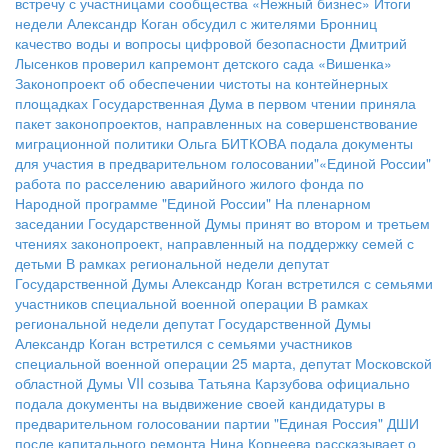
встречу с участницами сообщества «Нежный бизнес»
Итоги
недели
Александр Коган обсудил с жителями Бронниц
качество воды и вопросы цифровой безопасности
Дмитрий
Лысенков проверил капремонт детского сада «Вишенка»
Законопроект об обеспечении чистоты на контейнерных
площадках
Государственная Дума в первом чтении приняла
пакет законопроектов, направленных на совершенствование
миграционной политики
Ольга БИТКОВА подала документы
для участия в предварительном голосовании"«Единой России"
работа по расселению аварийного жилого фонда по
Народной программе "Единой России"
На пленарном
заседании Государственной Думы принят во втором и третьем
чтениях законопроект, направленный на поддержку семей с
детьми
В рамках региональной недели депутат
Государственной Думы Александр Коган встретился с семьями
участников специальной военной операции
В рамках
региональной недели депутат Государственной Думы
Александр Коган встретился с семьями участников
специальной военной операции
25 марта, депутат Московской
областной Думы VII созыва Татьяна Карзубова официально
подала документы на выдвижение своей кандидатуры в
предварительном голосовании партии "Единая Россия"
ДШИ
после капитального ремонта
Нина Корнеева рассказывает о