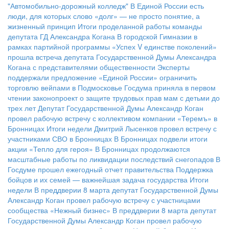
"Автомобильно-дорожный колледж"
В Единой России есть
люди, для которых слово «долг» — не просто понятие, а
жизненный принцип
Итоги проделанной работы команды
депутата ГД Александра Когана
В городской Гимназии в
рамках партийной программы «Успех V единстве поколений»
прошла встреча депутата Государственной Думы Александра
Когана с представителями общественности
Эксперты
поддержали предложение «Единой России» ограничить
торговлю вейпами в Подмосковье
Госдума приняла в первом
чтении законопроект о защите трудовых прав мам с детьми до
трех лет
Депутат Государственной Думы Александр Коган
провел рабочую встречу с коллективом компании «Теремъ» в
Бронницах
Итоги недели
Дмитрий Лысенков провел встречу с
участниками СВО в Бронницах
В Бронницах подвели итоги
акции «Тепло для героя»
В Бронницах продолжаются
масштабные работы по ликвидации последствий снегопадов
В
Госдуме прошел ежегодный отчет правительства
Поддержка
бойцов и их семей — важнейшая задача государства
Итоги
недели
В преддверии 8 марта депутат Государственной Думы
Александр Коган провел рабочую встречу с участницами
сообщества «Нежный бизнес»
В преддверии 8 марта депутат
Государственной Думы Александр Коган провел рабочую