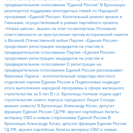
предварительном голосовании "Единой России"
В Бронницах
реализуется поддержка многодетных семей по Народной
программе «Единой России»
Капитальный ремонт кровли в
Гимназии, осуществляемый в рамках партийного проекта
«Новая школа», вышел на этап госэкспертизы
Уголовная
ответственности за преступления против исторической памяти
о Великой Отечественной войне
Партия «Единая Россия»
продолжает регистрацию кандидатов на участие в
предварительном голосовании
Партия «Единая Россия»
продолжает регистрацию кандидатов на участие в
предварительном голосовании
О регистрации на
предварительное голосование Единой России рассказывает
Вероника Ларина - исполнительный секретарь местного
отделения партии
Единая Россия в Подмосковье подводит
итоги выполнения народной программы в сфере жилищного
строительства за 5 лет
В г.о. Бронницы полным ходом идет
строительство нового корпуса городского Лицея
Соседи,
важная новость!
В Бронницах Александр Коган, депутат
фракции Единая Россия ГД РФ, вручил партийные билеты
ветерану СВО и новым сторонникам Единой России
В
Бронницах Александр Коган, депутат фракции Единая Россия
ГД РФ, вручил партийные билеты ветерану СВО и новым