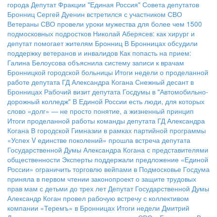
города
Депутат Фракции "Единая Россия" Совета депутатов
Бронниц Сергей Дуенин встретился с участником СВО
Ветераны СВО провели уроки мужества для более чем 1500
подмосковных подростков
Николай Аберясев: как хирург и
депутат помогает жителям Бронниц
В Бронницах обсудили
поддержку ветеранов и инвалидов
Как попасть на прием:
Галина Белоусова объяснила систему записи к врачам
Бронницкой городской больницы
Итоги недели о проделанной
работе депутата ГД Александра Когана
Снежный десант в
Бронницах
Рабочий визит депутата Госдумы в "Автомобильно-
дорожный колледж"
В Единой России есть люди, для которых
слово «долг» — не просто понятие, а жизненный принцип
Итоги проделанной работы команды депутата ГД Александра
Когана
В городской Гимназии в рамках партийной программы
«Успех V единстве поколений» прошла встреча депутата
Государственной Думы Александра Когана с представителями
общественности
Эксперты поддержали предложение «Единой
России» ограничить торговлю вейпами в Подмосковье
Госдума
приняла в первом чтении законопроект о защите трудовых
прав мам с детьми до трех лет
Депутат Государственной Думы
Александр Коган провел рабочую встречу с коллективом
компании «Теремъ» в Бронницах
Итоги недели
Дмитрий