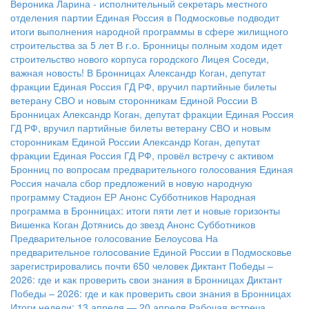
Вероника Ларина - исполнительный секретарь местного
отделения партии
Единая Россия в Подмосковье подводит
итоги выполнения народной программы в сфере жилищного
строительства за 5 лет
В г.о. Бронницы полным ходом идет
строительство нового корпуса городского Лицея
Соседи,
важная новость!
В Бронницах Александр Коган, депутат
фракции Единая Россия ГД РФ, вручил партийные билеты
ветерану СВО и новым сторонникам Единой России
В
Бронницах Александр Коган, депутат фракции Единая Россия
ГД РФ, вручил партийные билеты ветерану СВО и новым
сторонникам Единой России
Александр Коган, депутат
фракции Единая Россия ГД РФ, провёл встречу с активом
Бронниц по вопросам предварительного голосования
Единая
Россия начала сбор предложений в новую народную
программу
Стадион ЕР
Анонс Субботников
Народная
программа в Бронницах: итоги пяти лет и новые горизонты
Вишенка Коган
Дотянись до звезд
Анонс Субботников
Предварительное голосование Белоусова
На
предварительное голосование Единой России в Подмосковье
зарегистрировались почти 650 человек
Диктант Победы –
2026: где и как проверить свои знания в Бронницах
Диктант
Победы – 2026: где и как проверить свои знания в Бронницах
Итоги недели: 13 апреля — 20 апреля
Рабочая встреча