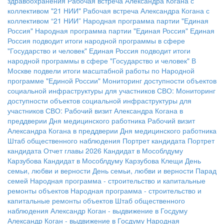
здравоохранения
Рабочая встреча Александра Когана с
коллективом "21 НИИ"
Рабочая встреча Александра Когана с
коллективом “21 НИИ”
Народная программа партии "Единая
Россия"
Народная программа партии "Единая Россия"
Единая
Россия подводит итоги народной программы в сфере
"Государство и человек"
Единая Россия подводит итоги
народной программы в сфере "Государство и человек"
В
Москве подвели итоги масштабной работы по Народной
программе "Единой России"
Мониторинг доступности объектов
социальной инфраструктуры для участников СВО:
Мониторинг
доступности объектов социальной инфраструктуры для
участников СВО:
Рабочий визит Александра Когана в
преддверии Дня медицинского работника
Рабочий визит
Александра Когана в преддверии Дня медицинского работника
Штаб общественного наблюдения
Портрет кандидата
Портрет
кандидата
Отчет главы 2026
Кандидат в Мособлдуму
Карзубова
Кандидат в Мособлдуму Карзубова
Клещи
День
семьи, любви и верности
День семьи, любви и верности
Парад
семей
Народная программа - строительство и капитальные
ремонты объектов
Народная программа - строительство и
капитальные ремонты объектов
Штаб общественного
наблюдения
Александр Коган - выдвижение в Госдуму
Александр Коган - выдвижение в Госдуму
Народная