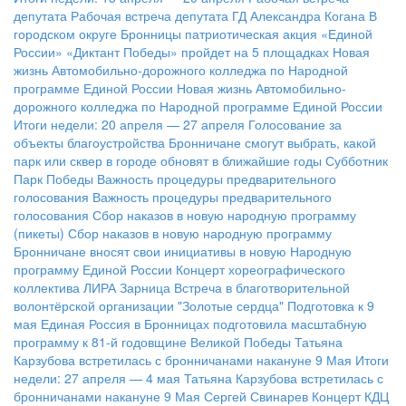
депутата
Рабочая встреча депутата ГД Александра Когана
В
городском округе Бронницы патриотическая акция «Единой
России» «Диктант Победы» пройдет на 5 площадках
Новая
жизнь Автомобильно-дорожного колледжа по Народной
программе Единой России
Новая жизнь Автомобильно-
дорожного колледжа по Народной программе Единой России
Итоги недели: 20 апреля — 27 апреля
Голосование за
объекты благоустройства
Бронничане смогут выбрать, какой
парк или сквер в городе обновят в ближайшие годы
Субботник
Парк Победы
Важность процедуры предварительного
голосования
Важность процедуры предварительного
голосования
Сбор наказов в новую народную программу
(пикеты)
Сбор наказов в новую народную программу
Бронничане вносят свои инициативы в новую Народную
программу Единой России
Концерт хореографического
коллектива ЛИРА
Зарница
Встреча в благотворительной
волонтёрской организации "Золотые сердца"
Подготовка к 9
мая
Единая Россия в Бронницах подготовила масштабную
программу к 81-й годовщине Великой Победы
Татьяна
Карзубова встретилась с бронничанами накануне 9 Мая
Итоги
недели: 27 апреля — 4 мая
Татьяна Карзубова встретилась с
бронничанами накануне 9 Мая
Сергей Свинарев
Концерт КДЦ