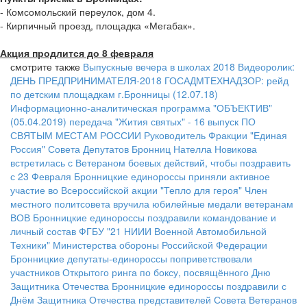
- Комсомольский переулок, дом 4.
- Кирпичный проезд, площадка «Мегабак».
Акция продлится до 8 февраля
смотрите также
Выпускные вечера в школах 2018
Видеоролик:
ДЕНЬ ПРЕДПРИНИМАТЕЛЯ-2018
ГОСАДМТЕХНАДЗОР: рейд
по детским площадкам г.Бронницы (12.07.18)
Информационно-аналитическая программа "ОБЪЕКТИВ"
(05.04.2019)
передача "Жития святых" - 16 выпуск
ПО
СВЯТЫМ МЕСТАМ РОССИИ
Руководитель Фракции "Единая
Россия" Совета Депутатов Бронниц Нателла Новикова
встретилась с Ветераном боевых действий, чтобы поздравить
с 23 Февраля
Бронницкие единороссы приняли активное
участие во Всероссийской акции "Тепло для героя"
Член
местного политсовета вручила юбилейные медали ветеранам
ВОВ
Бронницкие единороссы поздравили командование и
личный состав ФГБУ "21 НИИИ Военной Автомобильной
Техники" Министерства обороны Российской Федерации
Бронницкие депутаты-единороссы поприветствовали
участников Открытого ринга по боксу, посвящённого Дню
Защитника Отечества
Бронницкие единороссы поздравили с
Днём Защитника Отечества представителей Совета Ветеранов