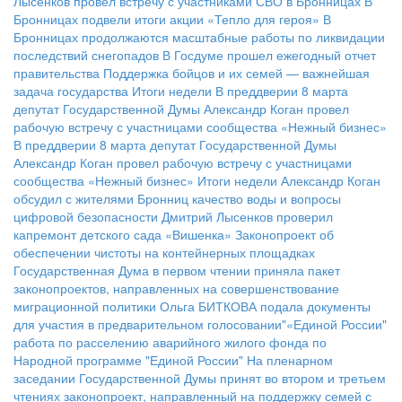
Лысенков провел встречу с участниками СВО в Бронницах
В
Бронницах подвели итоги акции «Тепло для героя»
В
Бронницах продолжаются масштабные работы по ликвидации
последствий снегопадов
В Госдуме прошел ежегодный отчет
правительства
Поддержка бойцов и их семей — важнейшая
задача государства
Итоги недели
В преддверии 8 марта
депутат Государственной Думы Александр Коган провел
рабочую встречу с участницами сообщества «Нежный бизнес»
В преддверии 8 марта депутат Государственной Думы
Александр Коган провел рабочую встречу с участницами
сообщества «Нежный бизнес»
Итоги недели
Александр Коган
обсудил с жителями Бронниц качество воды и вопросы
цифровой безопасности
Дмитрий Лысенков проверил
капремонт детского сада «Вишенка»
Законопроект об
обеспечении чистоты на контейнерных площадках
Государственная Дума в первом чтении приняла пакет
законопроектов, направленных на совершенствование
миграционной политики
Ольга БИТКОВА подала документы
для участия в предварительном голосовании"«Единой России"
работа по расселению аварийного жилого фонда по
Народной программе "Единой России"
На пленарном
заседании Государственной Думы принят во втором и третьем
чтениях законопроект, направленный на поддержку семей с