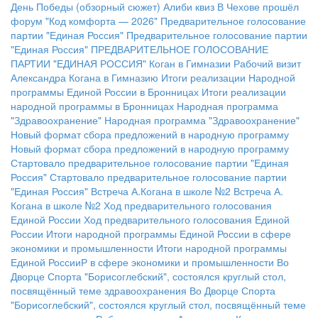
День Победы (обзорный сюжет)
Алиби квиз
В Чехове прошёл
форум "Код комфорта — 2026"
Предварительное голосование
партии "Единая Россия"
Предварительное голосование партии
"Единая Россия"
ПРЕДВАРИТЕЛЬНОЕ ГОЛОСОВАНИЕ
ПАРТИИ "ЕДИНАЯ РОССИЯ"
Коган в Гимназии
Рабочий визит
Александра Когана в Гимназию
Итоги реализации Народной
программы Единой России в Бронницах
Итоги реализации
народной программы в Бронницах
Народная программа
"Здравоохранение"
Народная программа "Здравоохранение"
Новый формат сбора предложений в народную программу
Новый формат сбора предложений в народную программу
Стартовало предварительное голосование партии "Единая
Россия"
Стартовало предварительное голосование партии
"Единая Россия"
Встреча А.Когана в школе №2
Встреча А.
Когана в школе №2
Ход предварительного голосования
Единой России
Ход предварительного голосования Единой
России
Итоги народной программы Единой России в сфере
экономики и промышленности
Итоги народной программы
Единой РоссииР в сфере экономики и промышленности
Во
Дворце Спорта "Борисоглебский", состоялся круглый стол,
посвящённый теме здравоохранения
Во Дворце Спорта
"Борисоглебский", состоялся круглый стол, посвящённый теме