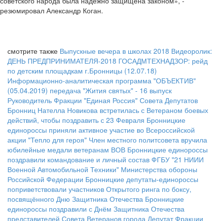
советского народа была надежно защищена законом», -
резюмировал Александр Коган.
смотрите также
Выпускные вечера в школах 2018
Видеоролик:
ДЕНЬ ПРЕДПРИНИМАТЕЛЯ-2018
ГОСАДМТЕХНАДЗОР: рейд
по детским площадкам г.Бронницы (12.07.18)
Информационно-аналитическая программа "ОБЪЕКТИВ"
(05.04.2019)
передача "Жития святых" - 16 выпуск
Руководитель Фракции "Единая Россия" Совета Депутатов
Бронниц Нателла Новикова встретилась с Ветераном боевых
действий, чтобы поздравить с 23 Февраля
Бронницкие
единороссы приняли активное участие во Всероссийской
акции "Тепло для героя"
Член местного политсовета вручила
юбилейные медали ветеранам ВОВ
Бронницкие единороссы
поздравили командование и личный состав ФГБУ "21 НИИИ
Военной Автомобильной Техники" Министерства обороны
Российской Федерации
Бронницкие депутаты-единороссы
поприветствовали участников Открытого ринга по боксу,
посвящённого Дню Защитника Отечества
Бронницкие
единороссы поздравили с Днём Защитника Отечества
представителей Совета Ветеранов города
Депутат Фракции