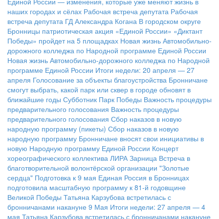
Единой России — изменения, которые уже меняют жизнь в
наших городах и сёлах
Рабочая встреча депутата
Рабочая
встреча депутата ГД Александра Когана
В городском округе
Бронницы патриотическая акция «Единой России» «Диктант
Победы» пройдет на 5 площадках
Новая жизнь Автомобильно-
дорожного колледжа по Народной программе Единой России
Новая жизнь Автомобильно-дорожного колледжа по Народной
программе Единой России
Итоги недели: 20 апреля — 27
апреля
Голосование за объекты благоустройства
Бронничане
смогут выбрать, какой парк или сквер в городе обновят в
ближайшие годы
Субботник Парк Победы
Важность процедуры
предварительного голосования
Важность процедуры
предварительного голосования
Сбор наказов в новую
народную программу (пикеты)
Сбор наказов в новую
народную программу
Бронничане вносят свои инициативы в
новую Народную программу Единой России
Концерт
хореографического коллектива ЛИРА
Зарница
Встреча в
благотворительной волонтёрской организации "Золотые
сердца"
Подготовка к 9 мая
Единая Россия в Бронницах
подготовила масштабную программу к 81-й годовщине
Великой Победы
Татьяна Карзубова встретилась с
бронничанами накануне 9 Мая
Итоги недели: 27 апреля — 4
мая
Татьяна Карзубова встретилась с бронничанами накануне