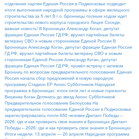
отделения партии
Единая Россия в Подмосковье подводит
итоги выполнения народной программы в сфере жилищного
строительства за 5 лет
В г.о. Бронницы полным ходом идет
строительство нового корпуса городского Лицея
Соседи,
важная новость!
В Бронницах Александр Коган, депутат
фракции Единая Россия ГД РФ, вручил партийные билеты
ветерану СВО и новым сторонникам Единой России
В
Бронницах Александр Коган, депутат фракции Единая Россия
ГД РФ, вручил партийные билеты ветерану СВО и новым
сторонникам Единой России
Александр Коган, депутат
фракции Единая Россия ГД РФ, провёл встречу с активом
Бронниц по вопросам предварительного голосования
Единая
Россия начала сбор предложений в новую народную
программу
Стадион ЕР
Анонс Субботников
Народная
программа в Бронницах: итоги пяти лет и новые горизонты
Вишенка Коган
Дотянись до звезд
Анонс Субботников
Предварительное голосование Белоусова
На
предварительное голосование Единой России в Подмосковье
зарегистрировались почти 650 человек
Диктант Победы –
2026: где и как проверить свои знания в Бронницах
Диктант
Победы – 2026: где и как проверить свои знания в Бронницах
Итоги недели: 13 апреля — 20 апреля
Народная программа