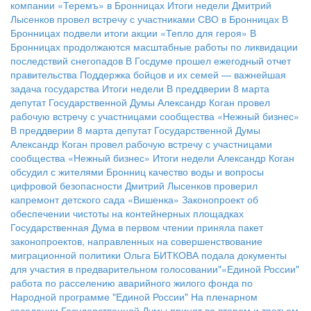
компании «Теремъ» в Бронницах
Итоги недели
Дмитрий
Лысенков провел встречу с участниками СВО в Бронницах
В
Бронницах подвели итоги акции «Тепло для героя»
В
Бронницах продолжаются масштабные работы по ликвидации
последствий снегопадов
В Госдуме прошел ежегодный отчет
правительства
Поддержка бойцов и их семей — важнейшая
задача государства
Итоги недели
В преддверии 8 марта
депутат Государственной Думы Александр Коган провел
рабочую встречу с участницами сообщества «Нежный бизнес»
В преддверии 8 марта депутат Государственной Думы
Александр Коган провел рабочую встречу с участницами
сообщества «Нежный бизнес»
Итоги недели
Александр Коган
обсудил с жителями Бронниц качество воды и вопросы
цифровой безопасности
Дмитрий Лысенков проверил
капремонт детского сада «Вишенка»
Законопроект об
обеспечении чистоты на контейнерных площадках
Государственная Дума в первом чтении приняла пакет
законопроектов, направленных на совершенствование
миграционной политики
Ольга БИТКОВА подала документы
для участия в предварительном голосовании"«Единой России"
работа по расселению аварийного жилого фонда по
Народной программе "Единой России"
На пленарном
заседании Государственной Думы принят во втором и третьем