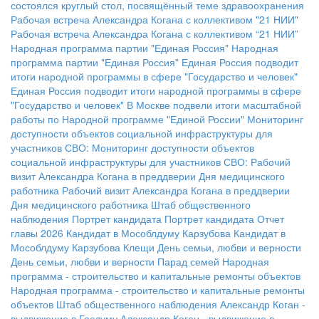
состоялся круглый стол, посвящённый теме здравоохранения
Рабочая встреча Александра Когана с коллективом "21 НИИ"
Рабочая встреча Александра Когана с коллективом “21 НИИ”
Народная программа партии "Единая Россия"
Народная
программа партии "Единая Россия"
Единая Россия подводит
итоги народной программы в сфере "Государство и человек"
Единая Россия подводит итоги народной программы в сфере
"Государство и человек"
В Москве подвели итоги масштабной
работы по Народной программе "Единой России"
Мониторинг
доступности объектов социальной инфраструктуры для
участников СВО:
Мониторинг доступности объектов
социальной инфраструктуры для участников СВО:
Рабочий
визит Александра Когана в преддверии Дня медицинского
работника
Рабочий визит Александра Когана в преддверии
Дня медицинского работника
Штаб общественного
наблюдения
Портрет кандидата
Портрет кандидата
Отчет
главы 2026
Кандидат в Мособлдуму Карзубова
Кандидат в
Мособлдуму Карзубова
Клещи
День семьи, любви и верности
День семьи, любви и верности
Парад семей
Народная
программа - строительство и капитальные ремонты объектов
Народная программа - строительство и капитальные ремонты
объектов
Штаб общественного наблюдения
Александр Коган -
выдвижение в Госдуму
Александр Коган - выдвижение в