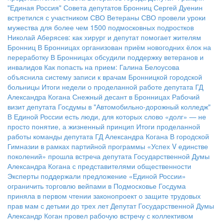
"Единая Россия" Совета депутатов Бронниц Сергей Дуенин
встретился с участником СВО
Ветераны СВО провели уроки
мужества для более чем 1500 подмосковных подростков
Николай Аберясев: как хирург и депутат помогает жителям
Бронниц
В Бронницах организован приём новогодних ёлок на
переработку
В Бронницах обсудили поддержку ветеранов и
инвалидов
Как попасть на прием: Галина Белоусова
объяснила систему записи к врачам Бронницкой городской
больницы
Итоги недели о проделанной работе депутата ГД
Александра Когана
Снежный десант в Бронницах
Рабочий
визит депутата Госдумы в "Автомобильно-дорожный колледж"
В Единой России есть люди, для которых слово «долг» — не
просто понятие, а жизненный принцип
Итоги проделанной
работы команды депутата ГД Александра Когана
В городской
Гимназии в рамках партийной программы «Успех V единстве
поколений» прошла встреча депутата Государственной Думы
Александра Когана с представителями общественности
Эксперты поддержали предложение «Единой России»
ограничить торговлю вейпами в Подмосковье
Госдума
приняла в первом чтении законопроект о защите трудовых
прав мам с детьми до трех лет
Депутат Государственной Думы
Александр Коган провел рабочую встречу с коллективом