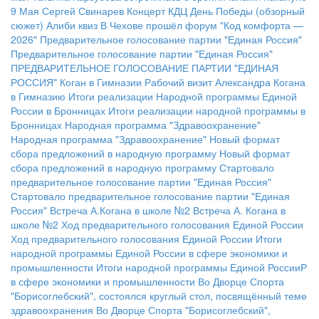
9 Мая
Сергей Свинарев
Концерт КДЦ
День Победы (обзорный
сюжет)
Алиби квиз
В Чехове прошёл форум "Код комфорта —
2026"
Предварительное голосование партии "Единая Россия"
Предварительное голосование партии "Единая Россия"
ПРЕДВАРИТЕЛЬНОЕ ГОЛОСОВАНИЕ ПАРТИИ "ЕДИНАЯ
РОССИЯ"
Коган в Гимназии
Рабочий визит Александра Когана
в Гимназию
Итоги реализации Народной программы Единой
России в Бронницах
Итоги реализации народной программы в
Бронницах
Народная программа "Здравоохранение"
Народная программа "Здравоохранение"
Новый формат
сбора предложений в народную программу
Новый формат
сбора предложений в народную программу
Стартовало
предварительное голосование партии "Единая Россия"
Стартовало предварительное голосование партии "Единая
Россия"
Встреча А.Когана в школе №2
Встреча А. Когана в
школе №2
Ход предварительного голосования Единой России
Ход предварительного голосования Единой России
Итоги
народной программы Единой России в сфере экономики и
промышленности
Итоги народной программы Единой РоссииР
в сфере экономики и промышленности
Во Дворце Спорта
"Борисоглебский", состоялся круглый стол, посвящённый теме
здравоохранения
Во Дворце Спорта "Борисоглебский",