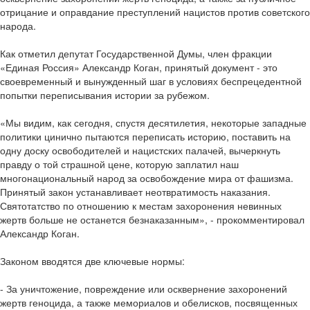
отрицание и оправдание преступлений нацистов против советского
народа.
Как отметил депутат Государственной Думы, член фракции
«Единая Россия» Александр Коган, принятый документ - это
своевременный и вынужденный шаг в условиях беспрецедентной
попытки переписывания истории за рубежом.
«Мы видим, как сегодня, спустя десятилетия, некоторые западные
политики цинично пытаются переписать историю, поставить на
одну доску освободителей и нацистских палачей, вычеркнуть
правду о той страшной цене, которую заплатил наш
многонациональный народ за освобождение мира от фашизма.
Принятый закон устанавливает неотвратимость наказания.
Святотатство по отношению к местам захоронения невинных
жертв больше не останется безнаказанным», - прокомментировал
Александр Коган.
Законом вводятся две ключевые нормы:
- За уничтожение, повреждение или осквернение захоронений
жертв геноцида, а также мемориалов и обелисков, посвященных