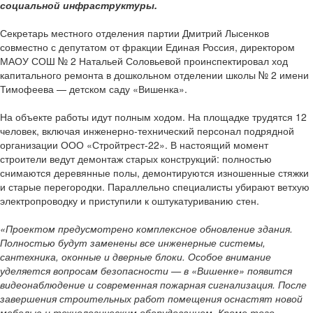
социальной инфраструктуры.
Секретарь местного отделения партии Дмитрий Лысенков
совместно с депутатом от фракции Единая Россия, директором
МАОУ СОШ № 2 Натальей Соловьевой проинспектировал ход
капитального ремонта в дошкольном отделении школы № 2 имени
Тимофеева — детском саду «Вишенка».
На объекте работы идут полным ходом. На площадке трудятся 12
человек, включая инженерно-технический персонал подрядной
организации ООО «Стройтрест-22». В настоящий момент
строители ведут демонтаж старых конструкций: полностью
снимаются деревянные полы, демонтируются изношенные стяжки
и старые перегородки. Параллельно специалисты убирают ветхую
электропроводку и приступили к оштукатуриванию стен.
«Проектом предусмотрено комплексное обновление здания.
Полностью будут заменены все инженерные системы,
сантехника, оконные и дверные блоки. Особое внимание
уделяется вопросам безопасности — в «Вишенке» появится
видеонаблюдение и современная пожарная сигнализация. После
завершения строительных работ помещения оснастят новой
мебелью и технологическим оборудованием. Кроме того,