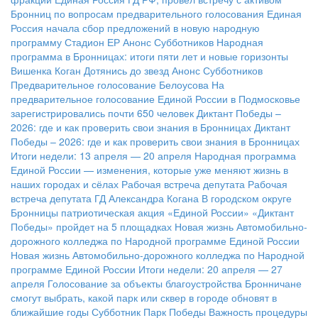
Бронниц по вопросам предварительного голосования
Единая
Россия начала сбор предложений в новую народную
программу
Стадион ЕР
Анонс Субботников
Народная
программа в Бронницах: итоги пяти лет и новые горизонты
Вишенка Коган
Дотянись до звезд
Анонс Субботников
Предварительное голосование Белоусова
На
предварительное голосование Единой России в Подмосковье
зарегистрировались почти 650 человек
Диктант Победы –
2026: где и как проверить свои знания в Бронницах
Диктант
Победы – 2026: где и как проверить свои знания в Бронницах
Итоги недели: 13 апреля — 20 апреля
Народная программа
Единой России — изменения, которые уже меняют жизнь в
наших городах и сёлах
Рабочая встреча депутата
Рабочая
встреча депутата ГД Александра Когана
В городском округе
Бронницы патриотическая акция «Единой России» «Диктант
Победы» пройдет на 5 площадках
Новая жизнь Автомобильно-
дорожного колледжа по Народной программе Единой России
Новая жизнь Автомобильно-дорожного колледжа по Народной
программе Единой России
Итоги недели: 20 апреля — 27
апреля
Голосование за объекты благоустройства
Бронничане
смогут выбрать, какой парк или сквер в городе обновят в
ближайшие годы
Субботник Парк Победы
Важность процедуры