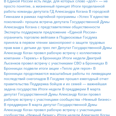
В Единой России есть люди, для которых слово «долг» — не
просто понятие, а жизненный принцип
Итоги проделанной
работы команды депутата ГД Александра Когана
В городской
Гимназии в рамках партийной программы «Успех V единстве
поколений» прошла встреча депутата Государственной Думы
Александра Когана с представителями общественности
Эксперты поддержали предложение «Единой России»
ограничить торговлю вейпами в Подмосковье
Госдума
приняла в первом чтении законопроект о защите трудовых
прав мам с детьми до трех лет
Депутат Государственной Думы
Александр Коган провел рабочую встречу с коллективом
компании «Теремъ» в Бронницах
Итоги недели
Дмитрий
Лысенков провел встречу с участниками СВО в Бронницах
В
Бронницах подвели итоги акции «Тепло для героя»
В
Бронницах продолжаются масштабные работы по ликвидации
последствий снегопадов
В Госдуме прошел ежегодный отчет
правительства
Поддержка бойцов и их семей — важнейшая
задача государства
Итоги недели
В преддверии 8 марта
депутат Государственной Думы Александр Коган провел
рабочую встречу с участницами сообщества «Нежный бизнес»
В преддверии 8 марта депутат Государственной Думы
Александр Коган провел рабочую встречу с участницами
сообщества «Нежный бизнес»
Итоги недели
Александр Коган