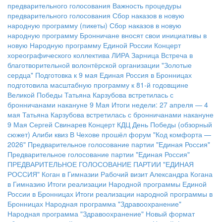
предварительного голосования
Важность процедуры
предварительного голосования
Сбор наказов в новую
народную программу (пикеты)
Сбор наказов в новую
народную программу
Бронничане вносят свои инициативы в
новую Народную программу Единой России
Концерт
хореографического коллектива ЛИРА
Зарница
Встреча в
благотворительной волонтёрской организации "Золотые
сердца"
Подготовка к 9 мая
Единая Россия в Бронницах
подготовила масштабную программу к 81-й годовщине
Великой Победы
Татьяна Карзубова встретилась с
бронничанами накануне 9 Мая
Итоги недели: 27 апреля — 4
мая
Татьяна Карзубова встретилась с бронничанами накануне
9 Мая
Сергей Свинарев
Концерт КДЦ
День Победы (обзорный
сюжет)
Алиби квиз
В Чехове прошёл форум "Код комфорта —
2026"
Предварительное голосование партии "Единая Россия"
Предварительное голосование партии "Единая Россия"
ПРЕДВАРИТЕЛЬНОЕ ГОЛОСОВАНИЕ ПАРТИИ "ЕДИНАЯ
РОССИЯ"
Коган в Гимназии
Рабочий визит Александра Когана
в Гимназию
Итоги реализации Народной программы Единой
России в Бронницах
Итоги реализации народной программы в
Бронницах
Народная программа "Здравоохранение"
Народная программа "Здравоохранение"
Новый формат