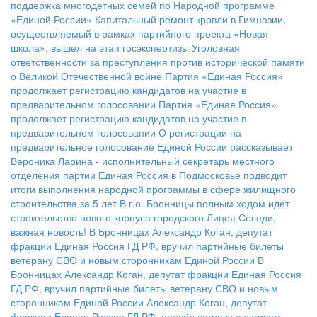
поддержка многодетных семей по Народной программе
«Единой России»
Капитальный ремонт кровли в Гимназии,
осуществляемый в рамках партийного проекта «Новая
школа», вышел на этап госэкспертизы
Уголовная
ответственности за преступления против исторической памяти
о Великой Отечественной войне
Партия «Единая Россия»
продолжает регистрацию кандидатов на участие в
предварительном голосовании
Партия «Единая Россия»
продолжает регистрацию кандидатов на участие в
предварительном голосовании
О регистрации на
предварительное голосование Единой России рассказывает
Вероника Ларина - исполнительный секретарь местного
отделения партии
Единая Россия в Подмосковье подводит
итоги выполнения народной программы в сфере жилищного
строительства за 5 лет
В г.о. Бронницы полным ходом идет
строительство нового корпуса городского Лицея
Соседи,
важная новость!
В Бронницах Александр Коган, депутат
фракции Единая Россия ГД РФ, вручил партийные билеты
ветерану СВО и новым сторонникам Единой России
В
Бронницах Александр Коган, депутат фракции Единая Россия
ГД РФ, вручил партийные билеты ветерану СВО и новым
сторонникам Единой России
Александр Коган, депутат
фракции Единая Россия ГД РФ, провёл встречу с активом