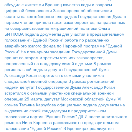
обсудил с жителями Бронниц качество воды и вопросы
цифровой безопасности
Законопроект об обеспечении
чистоты на контейнерных площадках
Государственная Дума в
первом чтении приняла пакет законопроектов, направленных
на совершенствование миграционной политики
Ольга
БИТКОВА подала документы для участия в предварительном
голосовании"«Единой России"
работа по расселению
аварийного жилого фонда по Народной программе "Единой
России"
На пленарном заседании Государственной Думы
принят во втором и третьем чтениях законопроект,
направленный на поддержку семей с детьми
В рамках
региональной недели депутат Государственной Думы
Александр Коган встретился с семьями участников
специальной военной операции
В рамках региональной
недели депутат Государственной Думы Александр Коган
встретился с семьями участников специальной военной
операции
25 марта, депутат Московской областной Думы VII
созыва Татьяна Карзубова официально подала документы на
выдвижение своей кандидатуры в предварительном
голосовании партии "Единая Россия"
ДШИ после капитального
ремонта
Нина Корнеева рассказывает о предварительном
голосовании "Единой России"
В Бронницах реализуется