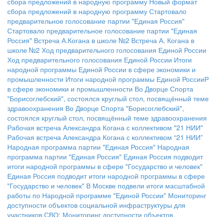
сбора предложений в народную программу
Новый формат
сбора предложений в народную программу
Стартовало
предварительное голосование партии "Единая Россия"
Стартовало предварительное голосование партии "Единая
Россия"
Встреча А.Когана в школе №2
Встреча А. Когана в
школе №2
Ход предварительного голосования Единой России
Ход предварительного голосования Единой России
Итоги
народной программы Единой России в сфере экономики и
промышленности
Итоги народной программы Единой РоссииР
в сфере экономики и промышленности
Во Дворце Спорта
"Борисоглебский", состоялся круглый стол, посвящённый теме
здравоохранения
Во Дворце Спорта "Борисоглебский",
состоялся круглый стол, посвящённый теме здравоохранения
Рабочая встреча Александра Когана с коллективом "21 НИИ"
Рабочая встреча Александра Когана с коллективом “21 НИИ”
Народная программа партии "Единая Россия"
Народная
программа партии "Единая Россия"
Единая Россия подводит
итоги народной программы в сфере "Государство и человек"
Единая Россия подводит итоги народной программы в сфере
"Государство и человек"
В Москве подвели итоги масштабной
работы по Народной программе "Единой России"
Мониторинг
доступности объектов социальной инфраструктуры для
участников СВО:
Мониторинг доступности объектов