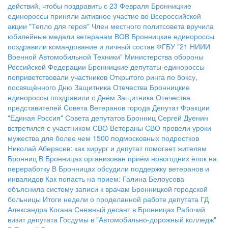
действий, чтобы поздравить с 23 Февраля
Бронницкие
единороссы приняли активное участие во Всероссийской
акции "Тепло для героя"
Член местного политсовета вручила
юбилейные медали ветеранам ВОВ
Бронницкие единороссы
поздравили командование и личный состав ФГБУ "21 НИИИ
Военной Автомобильной Техники" Министерства обороны
Российской Федерации
Бронницкие депутаты-единороссы
поприветствовали участников Открытого ринга по боксу,
посвящённого Дню Защитника Отечества
Бронницкие
единороссы поздравили с Днём Защитника Отечества
представителей Совета Ветеранов города
Депутат Фракции
"Единая Россия" Совета депутатов Бронниц Сергей Дуенин
встретился с участником СВО
Ветераны СВО провели уроки
мужества для более чем 1500 подмосковных подростков
Николай Аберясев: как хирург и депутат помогает жителям
Бронниц
В Бронницах организован приём новогодних ёлок на
переработку
В Бронницах обсудили поддержку ветеранов и
инвалидов
Как попасть на прием: Галина Белоусова
объяснила систему записи к врачам Бронницкой городской
больницы
Итоги недели о проделанной работе депутата ГД
Александра Когана
Снежный десант в Бронницах
Рабочий
визит депутата Госдумы в "Автомобильно-дорожный колледж"