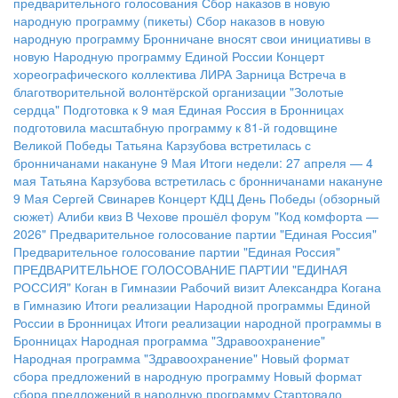
предварительного голосования
Сбор наказов в новую
народную программу (пикеты)
Сбор наказов в новую
народную программу
Бронничане вносят свои инициативы в
новую Народную программу Единой России
Концерт
хореографического коллектива ЛИРА
Зарница
Встреча в
благотворительной волонтёрской организации "Золотые
сердца"
Подготовка к 9 мая
Единая Россия в Бронницах
подготовила масштабную программу к 81-й годовщине
Великой Победы
Татьяна Карзубова встретилась с
бронничанами накануне 9 Мая
Итоги недели: 27 апреля — 4
мая
Татьяна Карзубова встретилась с бронничанами накануне
9 Мая
Сергей Свинарев
Концерт КДЦ
День Победы (обзорный
сюжет)
Алиби квиз
В Чехове прошёл форум "Код комфорта —
2026"
Предварительное голосование партии "Единая Россия"
Предварительное голосование партии "Единая Россия"
ПРЕДВАРИТЕЛЬНОЕ ГОЛОСОВАНИЕ ПАРТИИ "ЕДИНАЯ
РОССИЯ"
Коган в Гимназии
Рабочий визит Александра Когана
в Гимназию
Итоги реализации Народной программы Единой
России в Бронницах
Итоги реализации народной программы в
Бронницах
Народная программа "Здравоохранение"
Народная программа "Здравоохранение"
Новый формат
сбора предложений в народную программу
Новый формат
сбора предложений в народную программу
Стартовало