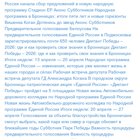
Россия начала сбор предложений в новую народную
программу
Стадион ЕР
Анонс Субботников
Народная
программа в Бронницах: итоги пяти лет и новые горизонты
Вишенка Коган
Дотянись до звезд
Анонс Субботников
Предварительное голосование Белоусова
На
предварительное голосование Единой России в Подмосковье
зарегистрировались почти 650 человек
Диктант Победы –
2026: где и как проверить свои знания в Бронницах
Диктант
Победы – 2026: где и как проверить свои знания в Бронницах
Итоги недели: 13 апреля — 20 апреля
Народная программа
Единой России — изменения, которые уже меняют жизнь в
наших городах и сёлах
Рабочая встреча депутата
Рабочая
встреча депутата ГД Александра Когана
В городском округе
Бронницы патриотическая акция «Единой России» «Диктант
Победы» пройдет на 5 площадках
Новая жизнь Автомобильно-
дорожного колледжа по Народной программе Единой России
Новая жизнь Автомобильно-дорожного колледжа по Народной
программе Единой России
Итоги недели: 20 апреля — 27
апреля
Голосование за объекты благоустройства
Бронничане
смогут выбрать, какой парк или сквер в городе обновят в
ближайшие годы
Субботник Парк Победы
Важность процедуры
предварительного голосования
Важность процедуры