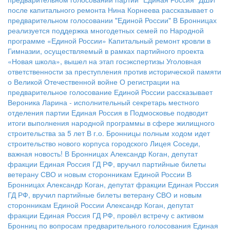
после капитального ремонта
Нина Корнеева рассказывает о
предварительном голосовании "Единой России"
В Бронницах
реализуется поддержка многодетных семей по Народной
программе «Единой России»
Капитальный ремонт кровли в
Гимназии, осуществляемый в рамках партийного проекта
«Новая школа», вышел на этап госэкспертизы
Уголовная
ответственности за преступления против исторической памяти
о Великой Отечественной войне
О регистрации на
предварительное голосование Единой России рассказывает
Вероника Ларина - исполнительный секретарь местного
отделения партии
Единая Россия в Подмосковье подводит
итоги выполнения народной программы в сфере жилищного
строительства за 5 лет
В г.о. Бронницы полным ходом идет
строительство нового корпуса городского Лицея
Соседи,
важная новость!
В Бронницах Александр Коган, депутат
фракции Единая Россия ГД РФ, вручил партийные билеты
ветерану СВО и новым сторонникам Единой России
В
Бронницах Александр Коган, депутат фракции Единая Россия
ГД РФ, вручил партийные билеты ветерану СВО и новым
сторонникам Единой России
Александр Коган, депутат
фракции Единая Россия ГД РФ, провёл встречу с активом
Бронниц по вопросам предварительного голосования
Единая