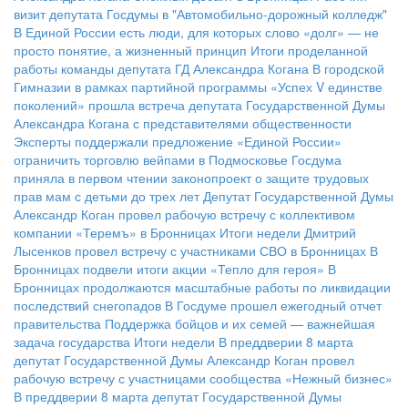
визит депутата Госдумы в "Автомобильно-дорожный колледж"
В Единой России есть люди, для которых слово «долг» — не
просто понятие, а жизненный принцип
Итоги проделанной
работы команды депутата ГД Александра Когана
В городской
Гимназии в рамках партийной программы «Успех V единстве
поколений» прошла встреча депутата Государственной Думы
Александра Когана с представителями общественности
Эксперты поддержали предложение «Единой России»
ограничить торговлю вейпами в Подмосковье
Госдума
приняла в первом чтении законопроект о защите трудовых
прав мам с детьми до трех лет
Депутат Государственной Думы
Александр Коган провел рабочую встречу с коллективом
компании «Теремъ» в Бронницах
Итоги недели
Дмитрий
Лысенков провел встречу с участниками СВО в Бронницах
В
Бронницах подвели итоги акции «Тепло для героя»
В
Бронницах продолжаются масштабные работы по ликвидации
последствий снегопадов
В Госдуме прошел ежегодный отчет
правительства
Поддержка бойцов и их семей — важнейшая
задача государства
Итоги недели
В преддверии 8 марта
депутат Государственной Думы Александр Коган провел
рабочую встречу с участницами сообщества «Нежный бизнес»
В преддверии 8 марта депутат Государственной Думы