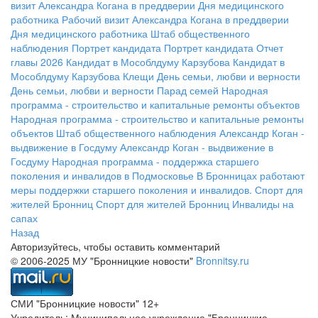
визит Александра Когана в преддверии Дня медицинского
работника
Рабочий визит Александра Когана в преддверии
Дня медицинского работника
Штаб общественного
наблюдения
Портрет кандидата
Портрет кандидата
Отчет
главы 2026
Кандидат в Мособлдуму Карзубова
Кандидат в
Мособлдуму Карзубова
Клещи
День семьи, любви и верности
День семьи, любви и верности
Парад семей
Народная
программа - строительство и капитальные ремонты объектов
Народная программа - строительство и капитальные ремонты
объектов
Штаб общественного наблюдения
Александр Коган -
выдвижение в Госдуму
Александр Коган - выдвижение в
Госдуму
Народная программа - поддержка старшего
поколения и инвалидов в Подмосковье
В Бронницах работают
меры поддержки старшего поколения и инвалидов.
Спорт для
жителей Бронниц
Спорт для жителей Бронниц
Инвалиды на
сапах
Назад
Авторизуйтесь, чтобы оставить комментарий
© 2006-2025 МУ "Бронницкие новости"
Bronnitsy.ru
СМИ "Бронницкие новости" 12+
Учредитель: Муниципальное учреждение "Бронницкие