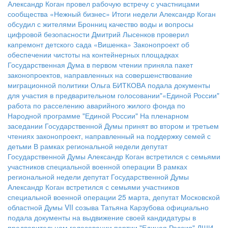
Александр Коган провел рабочую встречу с участницами
сообщества «Нежный бизнес»
Итоги недели
Александр Коган
обсудил с жителями Бронниц качество воды и вопросы
цифровой безопасности
Дмитрий Лысенков проверил
капремонт детского сада «Вишенка»
Законопроект об
обеспечении чистоты на контейнерных площадках
Государственная Дума в первом чтении приняла пакет
законопроектов, направленных на совершенствование
миграционной политики
Ольга БИТКОВА подала документы
для участия в предварительном голосовании"«Единой России"
работа по расселению аварийного жилого фонда по
Народной программе "Единой России"
На пленарном
заседании Государственной Думы принят во втором и третьем
чтениях законопроект, направленный на поддержку семей с
детьми
В рамках региональной недели депутат
Государственной Думы Александр Коган встретился с семьями
участников специальной военной операции
В рамках
региональной недели депутат Государственной Думы
Александр Коган встретился с семьями участников
специальной военной операции
25 марта, депутат Московской
областной Думы VII созыва Татьяна Карзубова официально
подала документы на выдвижение своей кандидатуры в
предварительном голосовании партии "Единая Россия"
ДШИ